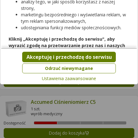
analizy tego, w jaki sposób korzystasz z naszej
1 szt.
strony,
wyrób medyczny
marketingu bezpośredniego i wyświetlania reklam, w
Dostępność
tym reklam spersonalizowanych,
Dodaj do koszyka
udostępniania funkcji mediów społecznościowych.
Kliknij „Akceptuję i przechodzę do serwisu", aby
wyrazić zgodę na przetwarzanie przez nas i naszych
Accumed Ciśnieniomierz AW151F z
partnerów Twoich danych w powyższych celach.
zasilaczem
Akceptuję i przechodzę do serwisu
1 szt.
Pamiętaj, że wyrażenie zgody jest dobrowolne, a wyrażoną
wyrób medyczny
zgodę możesz w każdej chwili cofnąć, możesz też wycofać
Odrzuć niewymagane
Dostępność
zgodę na przetwarzanie Twoich danych tylko w niektórych
Ustawienia zaawansowane
celach. Jeżeli chcesz dowiedzieć się więcej lub chcesz
Dodaj do koszyka
przeprowadzić konfigurację szczegółową, to możesz tego
dokonać za pomocą „Ustawień zaawansowanych".
Accumed Ciśnieniomierz C5
Więcej informacji na temat wykorzystywania narzędzi
zewnętrznych w naszym serwisie znajdziesz w
Regulaminie
1 szt.
wyrób medyczny
Serwisu
.
Dostępność
Dodaj do koszyka