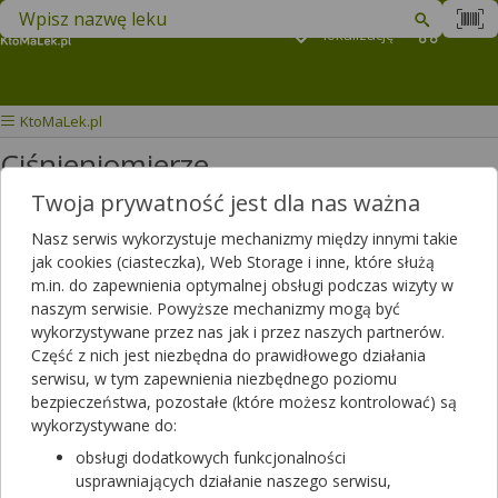
Znajdź lek w swojej okolicy
Podaj
lokalizację
Koszyk
M
KtoMaLek.pl
Ciśnieniomierze
Twoja prywatność jest dla nas ważna
Wybierz grupę produktów
Nasz serwis wykorzystuje mechanizmy między innymi takie
jak cookies (ciasteczka), Web Storage i inne, które służą
Filtrowanie
m.in. do zapewnienia optymalnej obsługi podczas wizyty w
naszym serwisie. Powyższe mechanizmy mogą być
Filtrowanie
wykorzystywane przez nas jak i przez naszych partnerów.
Część z nich jest niezbędna do prawidłowego działania
Wyniki wyszukiwania
(470)
serwisu, w tym zapewnienia niezbędnego poziomu
bezpieczeństwa, pozostałe (które możesz kontrolować) są
Wyczyść filtry
wykorzystywane do:
obsługi dodatkowych funkcjonalności
Accumed Ciśnieniomierz automatyczny
usprawniających działanie naszego serwisu,
CG155F