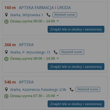
Więcej informacji na temat wykorzystywania
160 m
APTEKA FARMACJA I URODA
narzędzi zewnętrznych w naszym serwisie
znajdziesz w
Regulaminie Serwisu
.
Warka, Wójtowska 1
Wyświetl numer
Dzisiaj czynna
08:00 – 14:00
Znajdź leki w okolicy i zarezerwuj
266 m
APTEKA
Warka, P. Wysockiego 15
Wyświetl numer
Dzisiaj czynna
08:00 – 14:00
Znajdź leki w okolicy i zarezerwuj
546 m
APTEKA
Warka, Kazimierza Pułaskiego 2/3b
Wyświetl numer
Dzisiaj czynna
07:30 – 15:00
Znajdź leki w okolicy i zarezerwuj