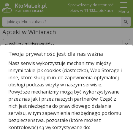
Sprawdzamy dostępność
leków w
11 122
aptekach
Menu
Wpisz nazwę leku
Apteki w Winiarach
Twoja prywatność jest dla nas ważna
Sprawdź, które apteki w Winiarach posiadają
Nasz serwis wykorzystuje mechanizmy między
Twój lek i zarezerwuj go już teraz!
innymi takie jak cookies (ciasteczka), Web Storage i
Wpisz nazwę leku
inne, które służą m.in. do zapewnienia optymalnej
obsługi podczas wizyty w naszym serwisie.
Powyższe mechanizmy mogą być wykorzystywane
przez nas jak i przez naszych partnerów. Część z
W pobliżu Winiar jest
7
aptek.
nich jest niezbędna do prawidłowego działania
Wybierz typ aptek
serwisu, w tym zapewnienia niezbędnego poziomu
bezpieczeństwa, pozostałe (które możesz
kontrolować) są wykorzystywane do: