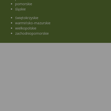
pomorskie
śląskie
świętokrzyskie
warmińsko-mazurskie
wielkopolskie
zachodniopomorskie