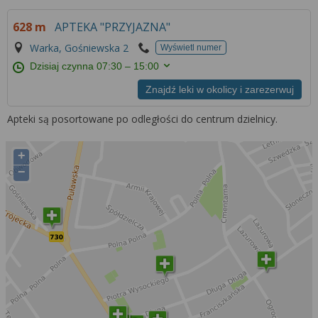
628 m
APTEKA "PRZYJAZNA"
Warka, Gośniewska 2
Wyświetl numer
Dzisiaj czynna
07:30 – 15:00
Znajdź leki w okolicy i zarezerwuj
Apteki są posortowane po odległości do centrum dzielnicy.
+
−