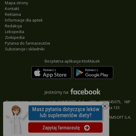
Mapa strony
Kontakt
Reklama
Informacje dla aptek
Redakcja
Lekopedia
Ziołopedia
Pytania do farmaceutów
Substancje i składniki
Bezpłatna aplikacja KtoMaLek
Jesteśmy na
Operatorem serwisu jest KAMSOFT S.A., KRS 0000345075, NIP
9542685559, REGON 241371988, 40-235 Katowice, ul. 1 Maja 133
© KAMSOFT S.A.