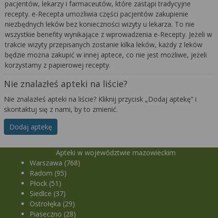
pacjentów, lekarzy i farmaceutów, które zastąpi tradycyjne
recepty. e-Recepta umożliwia części pacjentów zakupienie
niezbędnych leków bez konieczności wizyty u lekarza. To nie
wszystkie benefity wynikające z wprowadzenia e-Recepty. Jeżeli w
trakcie wizyty przepisanych zostanie kilka leków, każdy z leków
będzie można zakupić w innej aptece, co nie jest możliwe, jeżeli
korzystamy z papierowej recepty.
Nie znalazłeś apteki na liście?
Nie znalazłeś apteki na liście? Kliknij przycisk „Dodaj aptekę” i
skontaktuj się z nami, by to zmienić.
Dodaj aptekę
Apteki w województwie mazowieckim
Warszawa (768)
Radom (95)
Płock (51)
Siedlce (37)
Ostrołęka (29)
Piaseczno (28)