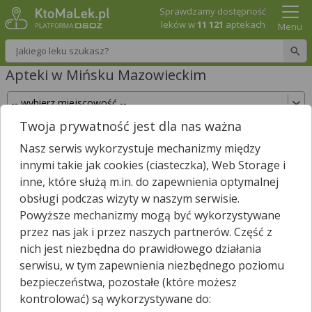
Sprawdzamy dostępność
leków w
11 121
aptekach
Menu
Wpisz nazwę leku
Apteki w Mińsku Mazowieckim
Twoja prywatność jest dla nas ważna
Sprawdź, które apteki w Mińsku Mazowieckim
Nasz serwis wykorzystuje mechanizmy między
posiadają Twój lek i zarezerwuj go już teraz!
innymi takie jak cookies (ciasteczka), Web Storage i
Wpisz nazwę leku
inne, które służą m.in. do zapewnienia optymalnej
obsługi podczas wizyty w naszym serwisie.
Powyższe mechanizmy mogą być wykorzystywane
przez nas jak i przez naszych partnerów. Część z
W Mińsku Mazowieckim jest
16
aptek.
nich jest niezbędna do prawidłowego działania
Wybierz typ aptek
serwisu, w tym zapewnienia niezbędnego poziomu
bezpieczeństwa, pozostałe (które możesz
kontrolować) są wykorzystywane do: