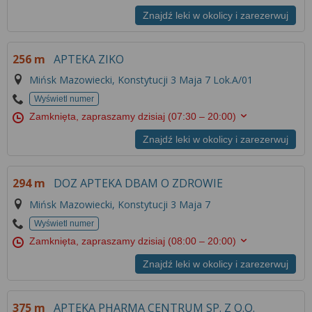
Więcej informacji na temat wykorzystywania
Znajdź leki w okolicy i zarezerwuj
narzędzi zewnętrznych w naszym serwisie
znajdziesz w
Regulaminie Serwisu
.
256 m
APTEKA ZIKO
Mińsk Mazowiecki, Konstytucji 3 Maja 7 Lok.A/01
Wyświetl numer
Zamknięta, zapraszamy dzisiaj
(07:30 – 20:00)
Znajdź leki w okolicy i zarezerwuj
294 m
DOZ APTEKA DBAM O ZDROWIE
Mińsk Mazowiecki, Konstytucji 3 Maja 7
Wyświetl numer
Zamknięta, zapraszamy dzisiaj
(08:00 – 20:00)
Znajdź leki w okolicy i zarezerwuj
375 m
APTEKA PHARMA CENTRUM SP. Z O.O.