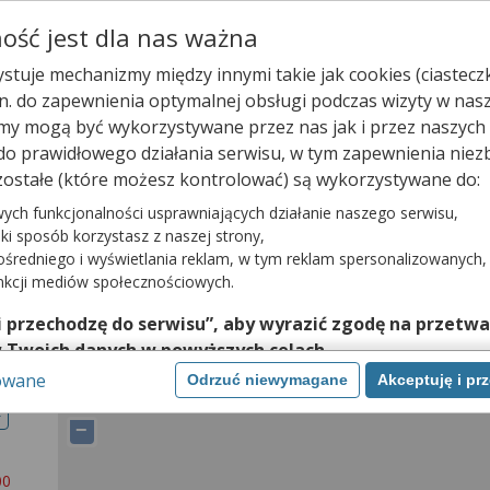
Wpisz nazwę leku
ość jest dla nas ważna
stuje mechanizmy między innymi takie jak cookies (ciastecz
.in. do zapewnienia optymalnej obsługi podczas wizyty w nas
y mogą być wykorzystywane przez nas jak i przez naszych 
 do prawidłowego działania serwisu, w tym zapewnienia ni
ostałe (które możesz kontrolować) są wykorzystywane do:
ych funkcjonalności usprawniających działanie naszego serwisu,
2. Znajdź potrzebny lek
3. Zarezerwuj on-line
aki sposób korzystasz z naszej strony,
średniego i wyświetlania reklam, w tym reklam spersonalizowanych,
liższej aptece!
nkcji mediów społecznościowych.
 i przechodzę do serwisu”, aby wyrazić zgodę na przetwa
ieński
Szczytno
Lipowiec
PUNKT APTECZNY
 Twoich danych w powyższych celach.
owane
Odrzuć niewymagane
Akceptuję i pr
nie zgody jest dobrowolne, a wyrażoną zgodę możesz w każde
zgodę na przetwarzanie Twoich danych tylko w niektórych cel
r
−
ej lub chcesz przeprowadzić konfigurację szczegółową, to 
eń zaawansowanych”.
00