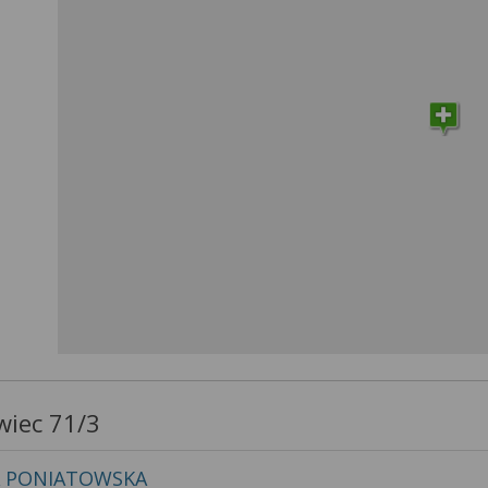
a temat wykorzystywania narzędzi zewnętrznych w naszym se
isu
.
wiec 71/3
A PONIATOWSKA