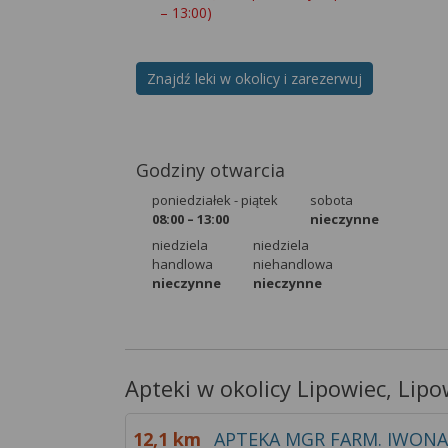
Więcej informacji n
– 13:00)
w
Regulaminie Serw
Znajdź leki w okolicy i zarezerwuj
Godziny otwarcia
poniedziałek - piątek
sobota
08:00 – 13:00
nieczynne
niedziela
niedziela
handlowa
niehandlowa
nieczynne
nieczynne
Apteki w okolicy Lipowiec, Lipo
12,1 km
APTEKA MGR FARM. IWON