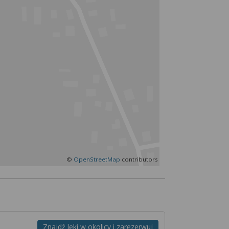
rwisie znajdziesz
©
OpenStreetMap
contributors
Znajdź leki w okolicy i zarezerwuj