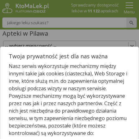
Sprawdzamy dostępność
leków w
11 122
aptekach
Menu
Wpisz nazwę leku
Apteki w Pilawa
Twoja prywatność jest dla nas ważna
Sprawdź, które apteki w Pilawa posiadają Twój
Nasz serwis wykorzystuje mechanizmy między
lek i zarezerwuj go już teraz!
innymi takie jak cookies (ciasteczka), Web Storage i
Wpisz nazwę leku
inne, które służą m.in. do zapewnienia optymalnej
obsługi podczas wizyty w naszym serwisie.
Powyższe mechanizmy mogą być wykorzystywane
przez nas jak i przez naszych partnerów. Część z
W Pilawa jest
1
apteka.
1
apteka zgłosiła nam, że jest właśnie
nich jest niezbędna do prawidłowego działania
*
otwarta.
serwisu, w tym zapewnienia niezbędnego poziomu
Wybierz typ aptek
bezpieczeństwa, pozostałe (które możesz
kontrolować) są wykorzystywane do: