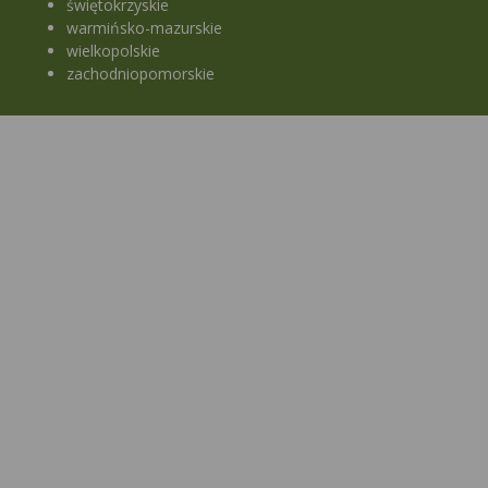
świętokrzyskie
warmińsko-mazurskie
wielkopolskie
zachodniopomorskie