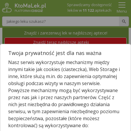
Sprawdzamy dostępność
leków w
11 122
aptekach
Menu
Wpisz nazwę leku
Znajdź i zarezerwuj lek w najbliższej aptece!
Znajdź teraz najbliższe apteki
Twoja prywatność jest dla nas ważna
APTEKI SŁONECZNE DOROTA SKUZA BEATA
Nasz serwis wykorzystuje mechanizmy między
WIECZOREK SPÓŁKA JAWNA
innymi takie jak cookies (ciasteczka), Web Storage i
Zwoleń, Plac Kochanowskiego 13
Wyświetl numer
inne, które służą m.in. do zapewnienia optymalnej
Id apteki: 858 343
Dzisiaj czynna
08:00 – 18:00
obsługi podczas wizyty w naszym serwisie.
Powyższe mechanizmy mogą być wykorzystywane
przez nas jak i przez naszych partnerów. Część z
Znajdź leki w okolicy i zarezerwuj
nich jest niezbędna do prawidłowego działania
serwisu, w tym zapewnienia niezbędnego poziomu
bezpieczeństwa, pozostałe (które możesz
kontrolować) są wykorzystywane do:
Godziny otwarcia