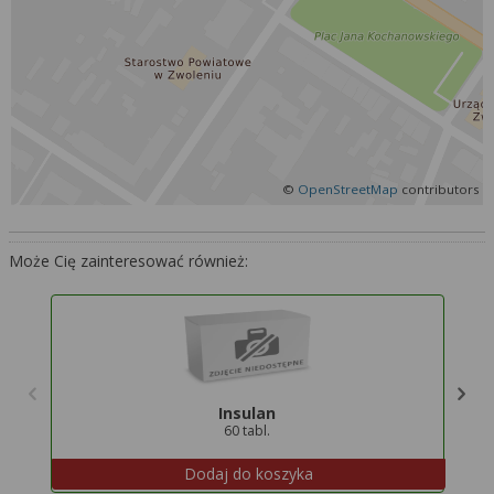
Więcej informacji na temat wykorzystywania
narzędzi zewnętrznych w naszym serwisie
znajdziesz w
Regulaminie Serwisu
.
©
OpenStreetMap
contributors
Może Cię zainteresować również:
Insulan
60 tabl.
Dodaj do koszyka