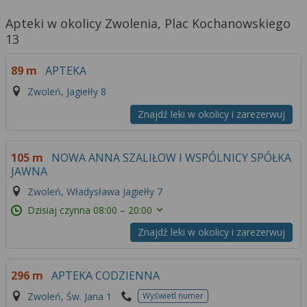
Apteki w okolicy Zwolenia, Plac Kochanowskiego
13
89 m
APTEKA
Zwoleń, Jagiełły 8
Znajdź leki w okolicy i zarezerwuj
105 m
NOWA ANNA SZALIŁOW I WSPÓLNICY SPÓŁKA
JAWNA
Zwoleń, Władysława Jagiełły 7
Dzisiaj czynna
08:00 – 20:00
Znajdź leki w okolicy i zarezerwuj
296 m
APTEKA CODZIENNA
Zwoleń, Św. Jana 1
Wyświetl numer