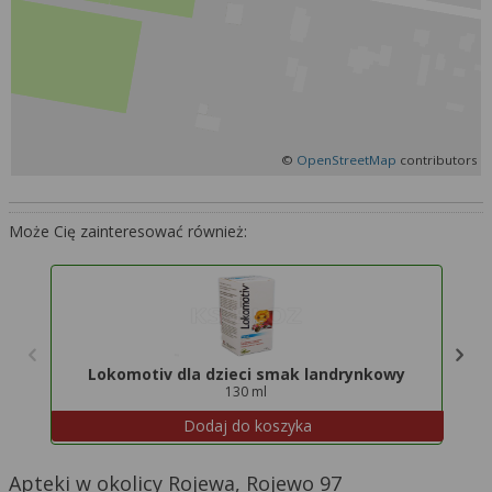
Więcej informacji na temat wykorzystywania
narzędzi zewnętrznych w naszym serwisie
znajdziesz w
Regulaminie Serwisu
.
©
OpenStreetMap
contributors
Może Cię zainteresować również:
Lokomotiv dla dzieci smak landrynkowy
130 ml
Dodaj do koszyka
Apteki w okolicy Rojewa, Rojewo 97