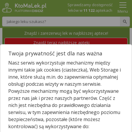
Sprawdzamy dostępność
leków w
11 122
aptekach
Menu
Wpisz nazwę leku
Znajdź i zarezerwuj lek w najbliższej aptece!
Znajdź teraz najbliższe apteki
Twoja prywatność jest dla nas ważna
APTEKA
Nasz serwis wykorzystuje mechanizmy między
Rojewo, Rojewo 97
Wyświetl numer
innymi takie jak cookies (ciasteczka), Web Storage i
Id apteki: 90 038
Dzisiaj czynna
09:00 – 12:00
inne, które służą m.in. do zapewnienia optymalnej
obsługi podczas wizyty w naszym serwisie.
Powyższe mechanizmy mogą być wykorzystywane
Znajdź leki w okolicy i zarezerwuj
przez nas jak i przez naszych partnerów. Część z
nich jest niezbędna do prawidłowego działania
serwisu, w tym zapewnienia niezbędnego poziomu
bezpieczeństwa, pozostałe (które możesz
Godziny otwarcia
kontrolować) są wykorzystywane do:
poniedziałek - piątek