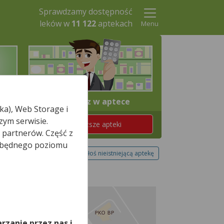
Sprawdzamy dostępność
leków w
11 122
aptekach
Menu
4. Odbierz w aptece
ka), Web Storage i
zym serwisie.
Znajdź teraz najbliższe apteki
 partnerów. Część z
iezbędnego poziomu
Zgłoś nieistniejącą aptekę
,
rzanie przez nas i