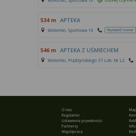
Wołomin, Sportowa 10
534 m
APTEKA
Wołomin, Sportowa 10
Wyświetl numer
546 m
APTEKA Z UŚMIECHEM
Wołomin, Prądzyńskiego 37 Lok. Nr L2
O nas
Map
Regulamin
Kon
Ustawienia prywatności
Rek
Partnerzy
Inf
Współpraca
Red