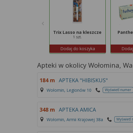
Trix Lasso na kleszcze
Panthe
1 szt.
Dodaj do koszyka
Dodaj
Apteki w okolicy Wołomina, W
184 m
APTEKA "HIBISKUS"
Wołomin, Legionów 10
Wyświetl numer
348 m
APTEKA AMICA
Wołomin, Armii Krajowej 38a
Wyświetl