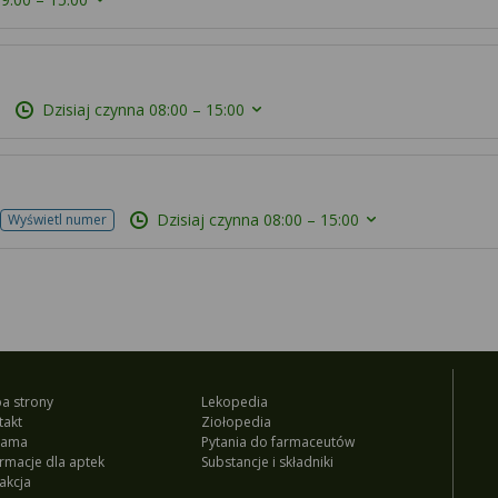
Dzisiaj czynna
08:00 – 15:00
Dzisiaj czynna
08:00 – 15:00
Wyświetl numer
a strony
Lekopedia
takt
Ziołopedia
lama
Pytania do farmaceutów
ormacje dla aptek
Substancje i składniki
akcja