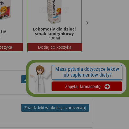
Lokomotiv dla dzieci
tiv
Maxiluten
smak landrynkowy
.
30 tabl.
130 ml
oszyka
Dodaj do koszyka
Dodaj do koszyk
Znajdź leki w okolicy i zarezerwuj
Znajdź leki w okolicy i zarezerwuj