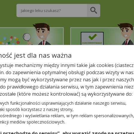
Wpisz nazwę leku
ość jest dla nas ważna
2. Znajdź potrzebny lek
3. Zarezerwuj on-line
stuje mechanizmy między innymi takie jak cookies (ciastecz
.in. do zapewnienia optymalnej obsługi podczas wizyty w nas
liższej aptece!
y mogą być wykorzystywane przez nas jak i przez naszych
a do prawidłowego działania serwisu, w tym zapewnienia n
 Z UŚMIECHEM
zostałe (które możesz kontrolować) są wykorzystywane do:
wych funkcjonalności usprawniających działanie naszego serwisu,
jaki sposób korzystasz z naszej strony,
ośredniego i wyświetlania reklam, w tym reklam spersonalizowanych
−
unkcji mediów społecznościowych.
 i przechodzę do serwisu”, aby wyrazić zgodę na przetwa