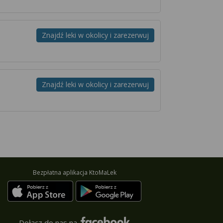
Znajdź leki w okolicy i zarezerwuj
Znajdź leki w okolicy i zarezerwuj
Bezpłatna aplikacja KtoMaLek
Dołącz do nas na