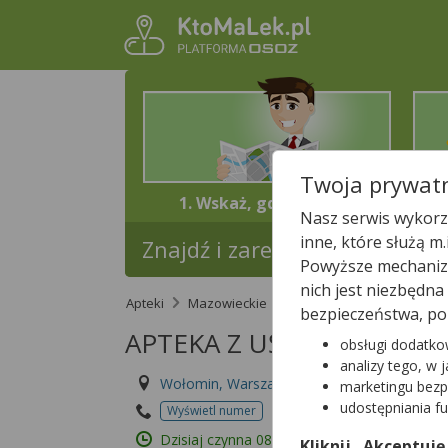
Twoja prywatn
1. Wskaż, gdzie jesteś
Nasz serwis wykorzy
inne, które służą m
Znajdź i zarezerwuj lek w najb
Powyższe mechanizm
nich jest niezbędn
Apteki
Mazowieckie
Wołomin
APTEKA
bezpieczeństwa, po
APTEKA Z UŚMIECHEM
obsługi dodatko
analizy tego, w 
Wołomin, Warszawska 15A,C
marketingu bezp
udostępniania f
Wyświetl numer
Id apteki: 899 377
Dzisiaj czynna
08:00 – 14:00
Kliknij „Akceptuję