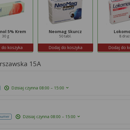
nol 5% Krem
Neomag Skurcz
Lokomo
30 g
50 tabl.
8 draż
 do koszyka
Dodaj do koszyka
Dodaj do k
arszawska 15A
Dzisiaj czynna
08:00 – 15:00
Dzisiaj czynna
08:00 – 15:00
 numer