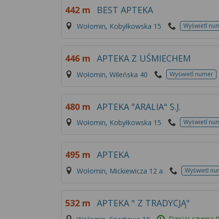
442 m
BEST APTEKA
Wołomin, Kobyłkowska 15
Wyświetl nu
446 m
APTEKA Z UŚMIECHEM
Wołomin, Wileńska 40
Wyświetl numer
480 m
APTEKA "ARALIA" S.J.
Wołomin, Kobyłkowska 15
Wyświetl nu
495 m
APTEKA
Wołomin, Mickiewicza 12 a
Wyświetl nu
532 m
APTEKA " Z TRADYCJĄ"
Dzisiaj czynna
0