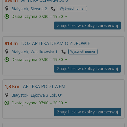
696 m
APTEKA CEF@RM 36,6
Więcej informacji na temat wykorzystywania
Białystok, Siewna 2
Wyświetl numer
narzędzi zewnętrznych w naszym serwisie
znajdziesz w
Regulaminie Serwisu
.
Dzisiaj czynna
07:30 – 19:30
Znajdź leki w okolicy i zarezerwuj
913 m
DOZ APTEKA DBAM O ZDROWIE
Białystok, Wasilkowska 1
Wyświetl numer
Dzisiaj czynna
07:30 – 19:30
Znajdź leki w okolicy i zarezerwuj
1,3 km
APTEKA POD LWEM
Białystok, Łąkowa 3 Lok. U1
Dzisiaj czynna
07:00 – 20:00
Znajdź leki w okolicy i zarezerwuj