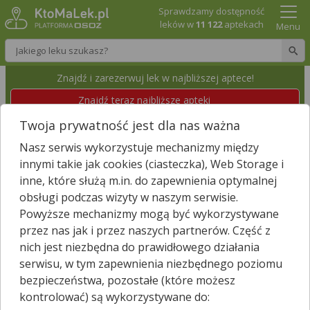
Sprawdzamy dostępność
leków w
11 122
aptekach
Menu
Wpisz nazwę leku
Znajdź i zarezerwuj lek w najbliższej aptece!
Znajdź teraz najbliższe apteki
Twoja prywatność jest dla nas ważna
APTEKA ŚW.KOSMY I DAMIANA
Nasz serwis wykorzystuje mechanizmy między
Białystok, Raginisa 87/1
Id apteki: 50 103
innymi takie jak cookies (ciasteczka), Web Storage i
inne, które służą m.in. do zapewnienia optymalnej
obsługi podczas wizyty w naszym serwisie.
Znajdź leki w okolicy i zarezerwuj
Powyższe mechanizmy mogą być wykorzystywane
przez nas jak i przez naszych partnerów. Część z
nich jest niezbędna do prawidłowego działania
Zgłoś nieistniejącą aptekę
serwisu, w tym zapewnienia niezbędnego poziomu
bezpieczeństwa, pozostałe (które możesz
−
kontrolować) są wykorzystywane do: