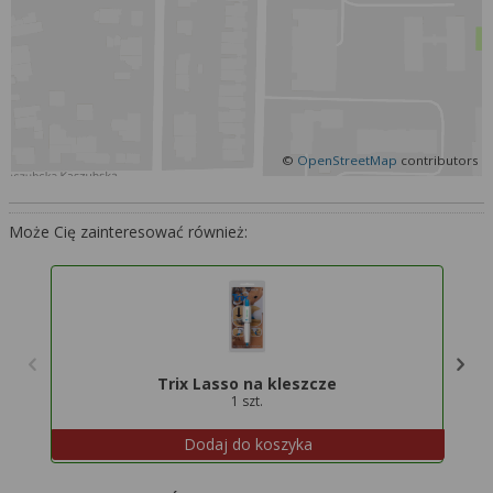
Więcej informacji na temat wykorzystywania
narzędzi zewnętrznych w naszym serwisie
znajdziesz w
Regulaminie Serwisu
.
©
OpenStreetMap
contributors
Może Cię zainteresować również:
Zi
Trix Lasso na kleszcze
1 szt.
Dodaj do koszyka