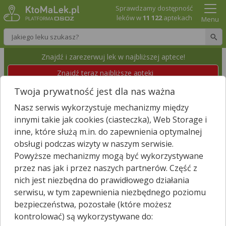
Sprawdzamy dostępność
leków w
11 122
aptekach
Menu
Wpisz nazwę leku
Znajdź i zarezerwuj lek w najbliższej aptece!
Znajdź teraz najbliższe apteki
Twoja prywatność jest dla nas ważna
APTEKA "POD RUMIANKIEM"
Nasz serwis wykorzystuje mechanizmy między
Świnoujście, Markiewicza 4
Wyświetl numer
innymi takie jak cookies (ciasteczka), Web Storage i
Id apteki: 810 225
Dzisiaj czynna
08:00 – 19:00
inne, które służą m.in. do zapewnienia optymalnej
obsługi podczas wizyty w naszym serwisie.
Powyższe mechanizmy mogą być wykorzystywane
Znajdź leki w okolicy i zarezerwuj
przez nas jak i przez naszych partnerów. Część z
nich jest niezbędna do prawidłowego działania
serwisu, w tym zapewnienia niezbędnego poziomu
bezpieczeństwa, pozostałe (które możesz
Godziny otwarcia
kontrolować) są wykorzystywane do:
poniedziałek - piątek