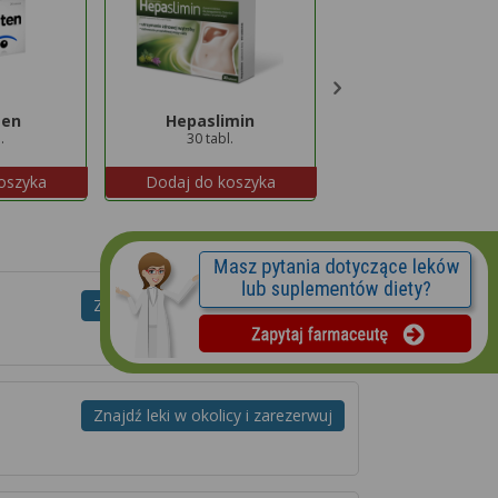
ten
Hepaslimin
Sanprobi IBS
.
30 tabl.
20 kaps.
oszyka
Dodaj do koszyka
Dodaj do koszyk
Znajdź leki w okolicy i zarezerwuj
Znajdź leki w okolicy i zarezerwuj