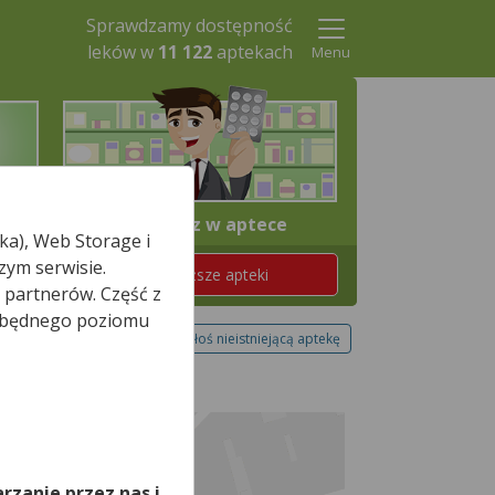
Sprawdzamy dostępność
leków w
11 122
aptekach
Menu
4. Odbierz w aptece
ka), Web Storage i
zym serwisie.
Znajdź teraz najbliższe apteki
 partnerów. Część z
iezbędnego poziomu
Zgłoś nieistniejącą aptekę
,
rzanie przez nas i