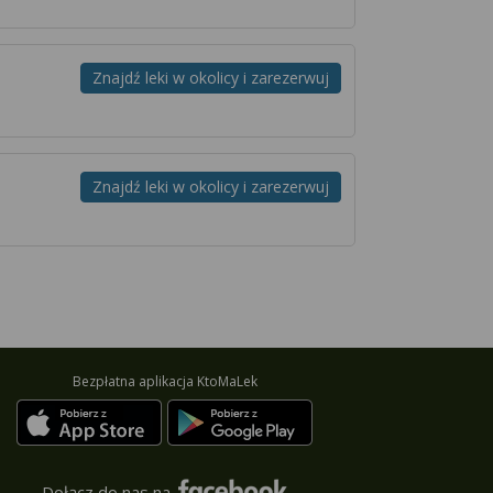
Znajdź leki w okolicy i zarezerwuj
Znajdź leki w okolicy i zarezerwuj
Bezpłatna aplikacja KtoMaLek
Dołącz do nas na