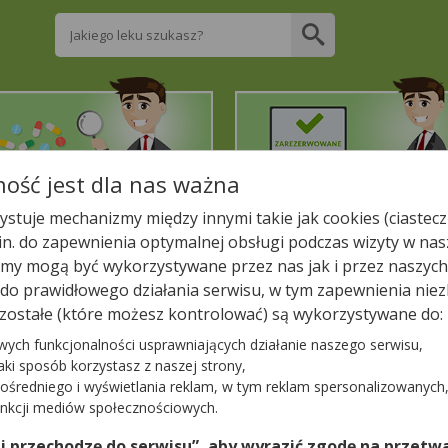
Wpisz nazwę leku
ość jest dla nas ważna
2. Znajdź potrzebny lek
3. Zarezerwuj on-line
stuje mechanizmy między innymi takie jak cookies (ciastecz
.in. do zapewnienia optymalnej obsługi podczas wizyty w nas
liższej aptece!
y mogą być wykorzystywane przez nas jak i przez naszych
a do prawidłowego działania serwisu, w tym zapewnienia n
ły Płock
Mały Płock
APTEKA NA DOBRE ZDROWIE
zostałe (które możesz kontrolować) są wykorzystywane do:
WIE
wych funkcjonalności usprawniających działanie naszego serwisu,
jaki sposób korzystasz z naszej strony,
ośredniego i wyświetlania reklam, w tym reklam spersonalizowanych
−
unkcji mediów społecznościowych.
 i przechodzę do serwisu”, aby wyrazić zgodę na przetwa