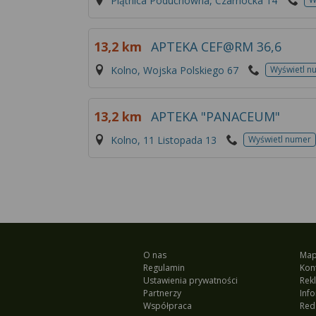
Piątnica Poduchowna, Czarnocka 14
13,2 km
APTEKA CEF@RM 36,6
Kolno, Wojska Polskiego 67
Wyświetl n
13,2 km
APTEKA "PANACEUM"
Kolno, 11 Listopada 13
Wyświetl numer
O nas
Map
Regulamin
Kon
Ustawienia prywatności
Rek
Partnerzy
Inf
Współpraca
Red