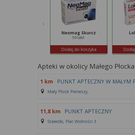
Neomag Skurcz
Lo
50 tabl.
Dodaj do koszyka
Dodaj
Apteki w okolicy Małego Płock
1 km
PUNKT APTECZNY W MAŁYM 
Mały Płock Pierwszy,
11,8 km
PUNKT APTECZNY
Stawiski, Plac Wolności 3