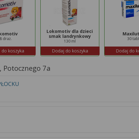
Lokomotiv dla dzieci
komotiv
Maxilu
smak landrynkowy
8 draż.
30 tabl
130 ml
 do koszyka
Dodaj do koszyka
Dodaj do k
a, Potocznego 7a
PŁOCKU