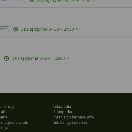
Dzisiaj czynna
07:30 – 21:00
umer
Dzisiaj czynna
07:30 – 22:00
a strony
Lekopedia
takt
Ziołopedia
lama
Pytania do farmaceutów
ormacje dla aptek
Substancje i składniki
akcja