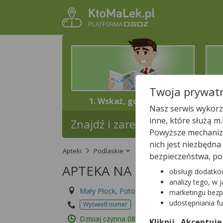
Twoja prywatn
1. Wskaż, gdzie jesteś
Nasz serwis wykorzy
inne, które służą m
Znajdź i zarezerwuj lek w najb
Powyższe mechanizm
nich jest niezbędn
Apteki
Podlaskie
Powiat Kolneński
Ma
bezpieczeństwa, po
APTEKA NA DOBRE ZDRO
obsługi dodatko
analizy tego, w 
Mały Płock, Potocznego 7a
marketingu bezp
udostępniania f
Wyświetl numer
Id apteki: 916 023
Dzisiaj czynna
08:00 – 16:00
Kliknij „Akceptuję