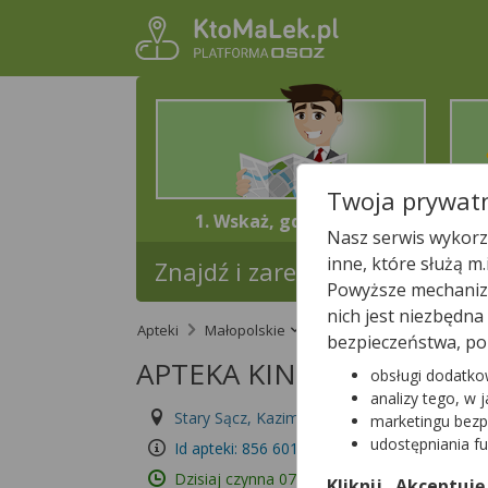
Twoja prywatn
1. Wskaż, gdzie jesteś
Nasz serwis wykorzy
inne, które służą m
Znajdź i zarezerwuj lek w najb
Powyższe mechanizm
nich jest niezbędn
Apteki
Małopolskie
Stary Sącz
APTEKA
bezpieczeństwa, po
APTEKA KINGA
obsługi dodatko
analizy tego, w 
Stary Sącz, Kazimierza Wielkiego 1
marketingu bezp
udostępniania f
Id apteki: 856 601
Dzisiaj czynna
07:00 – 20:00
Kliknij „Akceptuję