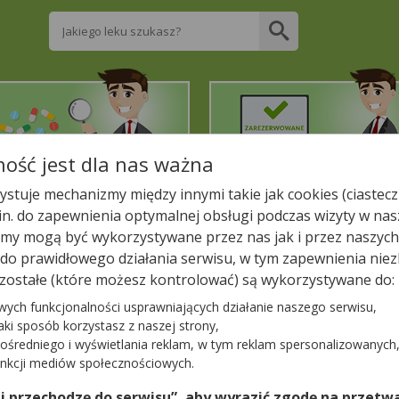
Wpisz nazwę leku
ość jest dla nas ważna
2. Znajdź potrzebny lek
3. Zarezerwuj on-line
stuje mechanizmy między innymi takie jak cookies (ciastecz
.in. do zapewnienia optymalnej obsługi podczas wizyty w nas
liższej aptece!
y mogą być wykorzystywane przez nas jak i przez naszych
a do prawidłowego działania serwisu, w tym zapewnienia n
 KINGA
zostałe (które możesz kontrolować) są wykorzystywane do:
wych funkcjonalności usprawniających działanie naszego serwisu,
jaki sposób korzystasz z naszej strony,
ośredniego i wyświetlania reklam, w tym reklam spersonalizowanych
−
unkcji mediów społecznościowych.
 i przechodzę do serwisu”, aby wyrazić zgodę na przetwa