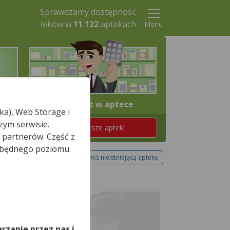
Sprawdzamy dostępność
leków w
11 122
aptekach
Menu
4. Odbierz w aptece
ka), Web Storage i
zym serwisie.
Znajdź teraz najbliższe apteki
 partnerów. Część z
iezbędnego poziomu
Zgłoś nieistniejącą aptekę
,
rzanie przez nas i