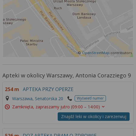
Więcej informacji na temat wykorzystywania
narzędzi zewnętrznych w naszym serwisie
znajdziesz w
Regulaminie Serwisu
.
©
OpenStreetMap
contributors
Apteki w okolicy Warszawy, Antonia Corazziego 9
254 m
APTEKA PRZY OPERZE
Warszawa, Senatorska 20
Wyświetl numer
Zamknięta, zapraszamy jutro
(09:00 – 14:00)
Znajdź leki w okolicy i zarezerwuj
526 m
DOZ APTEKA DBAM O ZDROWIE