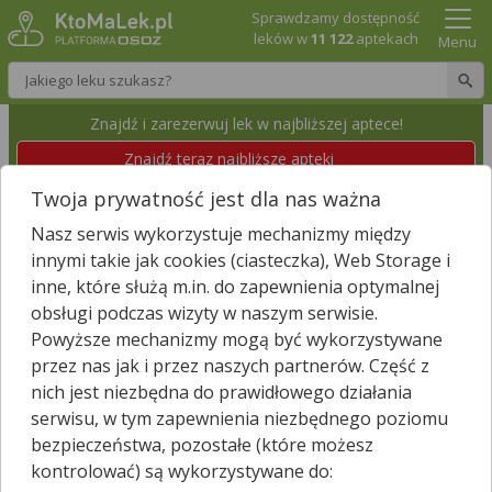
Sprawdzamy dostępność
leków w
11 122
aptekach
Menu
Wpisz nazwę leku
Znajdź i zarezerwuj lek w najbliższej aptece!
Znajdź teraz najbliższe apteki
Twoja prywatność jest dla nas ważna
APTEKA B. MODLIŃSKI SPÓŁKA JAWNA
Nasz serwis wykorzystuje mechanizmy między
Warszawa, Antonia Corazziego 9
Wyświetl numer
innymi takie jak cookies (ciasteczka), Web Storage i
Id apteki: 10 110
inne, które służą m.in. do zapewnienia optymalnej
obsługi podczas wizyty w naszym serwisie.
Zamknięta, zapraszamy jutro
(08:00 – 14:00)
Powyższe mechanizmy mogą być wykorzystywane
przez nas jak i przez naszych partnerów. Część z
Znajdź leki w okolicy i zarezerwuj
nich jest niezbędna do prawidłowego działania
serwisu, w tym zapewnienia niezbędnego poziomu
bezpieczeństwa, pozostałe (które możesz
kontrolować) są wykorzystywane do:
Godziny otwarcia