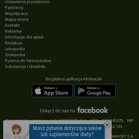
Ustawienia prywatności
Partnerzy
Współpraca
Mapa strony
Kontakt
Reklama
Informacje dla aptek
Redakcja
Lekopedia
Ziołopedia
Pytania do farmaceutów
Substancje i składniki
Bezpłatna aplikacja KtoMaLek
Dołącz do nas na
Operatorem serwisu jest KAMSOFT S.A., KRS 0000345075, NIP
9542685559, REGON 241371988, 40-235 Katowice, ul. 1 Maja 133
© KAMSOFT S.A.