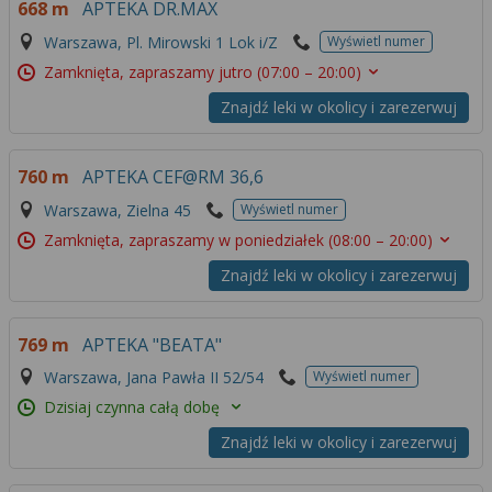
668 m
APTEKA DR.MAX
Warszawa, Pl. Mirowski 1 Lok i/Z
Wyświetl numer
Zamknięta, zapraszamy jutro
(07:00 – 20:00)
Znajdź leki w okolicy i zarezerwuj
760 m
APTEKA CEF@RM 36,6
Warszawa, Zielna 45
Wyświetl numer
Zamknięta, zapraszamy w poniedziałek
(08:00 – 20:00)
Znajdź leki w okolicy i zarezerwuj
769 m
APTEKA "BEATA"
Warszawa, Jana Pawła II 52/54
Wyświetl numer
Dzisiaj czynna całą dobę
Znajdź leki w okolicy i zarezerwuj