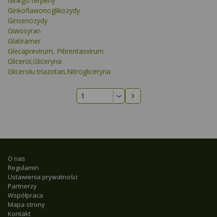
Ginkgo terpeny
Ginkoflawonoglikozydy
Ginsenozydy
Giwosyran
Glatiramer
Glecaprevirum, Pibrentasvirum
Glicerol,Gliceryna
Glicerolu triazotan,Nitrogliceryna
Następna strona
O nas
Regulamin
Ustawienia prywatności
Partnerzy
Współpraca
Mapa strony
Kontakt