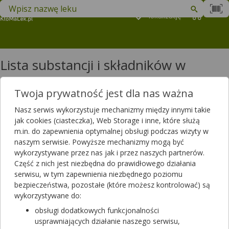
Znajdź lek w swojej okolicy
Podaj
lokalizację
Koszyk
M
Lista substancji i składników w
produktach: litera G
Twoja prywatność jest dla nas ważna
Lista substancji i składników w produktach: litera G
Nasz serwis wykorzystuje mechanizmy między innymi takie
Gabapentyna
jak cookies (ciasteczka), Web Storage i inne, które służą
Gąbka żelatynowa
m.in. do zapewnienia optymalnej obsługi podczas wizyty w
GAG,Glikozaminoglikany
naszym serwisie. Powyższe mechanizmy mogą być
Galaktomannan
wykorzystywane przez nas jak i przez naszych partnerów.
Galaktomannan z Gumy Guar
Część z nich jest niezbędna do prawidłowego działania
Galaktooligosacharydy
serwisu, w tym zapewnienia niezbędnego poziomu
Galangal
bezpieczeństwa, pozostałe (które możesz kontrolować) są
Galangina
wykorzystywane do:
Galantamina
obsługi dodatkowych funkcjonalności
Galkanezumab
usprawniających działanie naszego serwisu,
Galusan epigallokatechiny