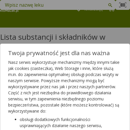
Znajdź lek w swojej okolicy
Podaj
lokalizację
Koszyk
M
Lista substancji i składników w
produktach: litera U
Twoja prywatność jest dla nas ważna
Lista substancji i składników w produktach: litera U
Nasz serwis wykorzystuje mechanizmy między innymi takie
Ublituksymab
jak cookies (ciasteczka), Web Storage i inne, które służą
Uczep
m.in. do zapewnienia optymalnej obsługi podczas wizyty w
Uliprystal
naszym serwisie. Powyższe mechanizmy mogą być
Umckalina
wykorzystywane przez nas jak i przez naszych partnerów.
Umeclidinium, Vilanterolum
Część z nich jest niezbędna do prawidłowego działania
Umeklidynium
serwisu, w tym zapewnienia niezbędnego poziomu
Undecylyloksyetylamidosulfonowa sól dwusodowa
bezpieczeństwa, pozostałe (które możesz kontrolować) są
Upadacytynib
wykorzystywane do:
Urapidyl
obsługi dodatkowych funkcjonalności
Urea, Acidum salicylicum
usprawniających działanie naszego serwisu,
Urea + Glycerolum