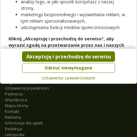
analizy tego, w jaki sposób korzystasz z naszej
Urofolitropina
strony,
Urydyna
marketingu bezpośredniego i wyświetlania reklam, w
Urydyny monofosforan
tym reklam spersonalizowanych,
Ustekinumabum
udostępniania funkcji mediów społecznościowych.
Kliknij „Akceptuję i przechodzę do serwisu", aby
wyrazić zgodę na przetwarzanie przez nas i naszych
partnerów Twoich danych w powyższych celach.
Akceptuję i przechodzę do serwisu
Pamiętaj, że wyrażenie zgody jest dobrowolne, a wyrażoną
zgodę możesz w każdej chwili cofnąć, możesz też wycofać
Odrzuć niewymagane
zgodę na przetwarzanie Twoich danych tylko w niektórych
O nas
Ustawienia zaawansowane
celach. Jeżeli chcesz dowiedzieć się więcej lub chcesz
Regulamin
przeprowadzić konfigurację szczegółową, to możesz tego
Ustawienia prywatności
dokonać za pomocą „Ustawień zaawansowanych".
Partnerzy
Współpraca
Więcej informacji na temat wykorzystywania narzędzi
Mapa strony
zewnętrznych w naszym serwisie znajdziesz w
Regulaminie
Kontakt
Serwisu
.
Reklama
Informacje dla aptek
Redakcja
Lekopedia