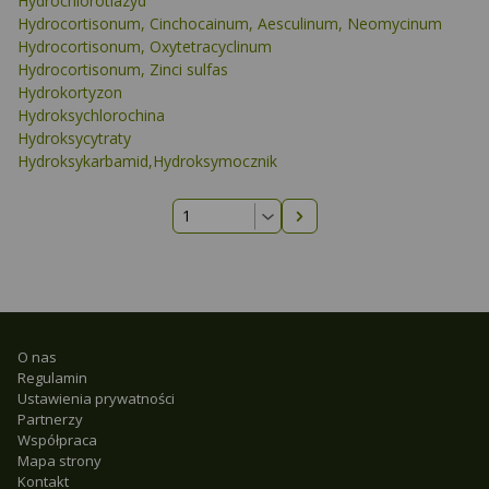
Hydrochlorotiazyd
Hydrocortisonum, Cinchocainum, Aesculinum, Neomycinum
Hydrocortisonum, Oxytetracyclinum
Hydrocortisonum, Zinci sulfas
Hydrokortyzon
Hydroksychlorochina
Hydroksycytraty
Hydroksykarbamid,Hydroksymocznik
Następna strona
O nas
Regulamin
Ustawienia prywatności
Partnerzy
Współpraca
Mapa strony
Kontakt