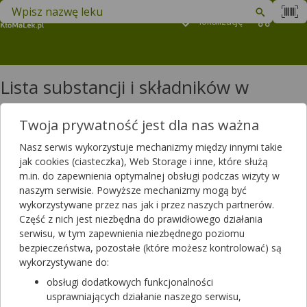
Znajdź lek w swojej okolicy
Podaj
lokalizację
Koszyk
M
Lista substancji i składników w
produktach: litera H
Twoja prywatność jest dla nas ważna
Lista substancji i składników w produktach: litera H
Nasz serwis wykorzystuje mechanizmy między innymi takie
Hakorośl
jak cookies (ciasteczka), Web Storage i inne, które służą
Haloperydol
m.in. do zapewnienia optymalnej obsługi podczas wizyty w
Handroanthus impetiginosus
naszym serwisie. Powyższe mechanizmy mogą być
Harpagozydy
wykorzystywane przez nas jak i przez naszych partnerów.
Hederageniny
Część z nich jest niezbędna do prawidłowego działania
Hederakozyd C
serwisu, w tym zapewnienia niezbędnego poziomu
Hemoglobina
bezpieczeństwa, pozostałe (które możesz kontrolować) są
Heparinoidum, Suprarenali extractum, Acidum salicylicum
wykorzystywane do:
Heparyna
obsługi dodatkowych funkcjonalności
Heparynoidy
usprawniających działanie naszego serwisu,
Herbata