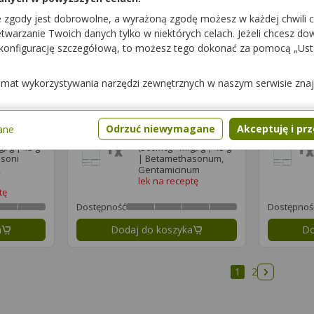
/g | 15 g
(500mcg+1mg)/g | 30 g
asonum,
| Betamethasonum,
e zgody jest dobrowolne, a wyrażoną zgodę możesz w każdej chwili 
um
Gentamicinum
warzanie Twoich danych tylko w niektórych celach. Jeżeli chcesz dowi
tę
lek na receptę
 konfigurację szczegółową, to możesz tego dokonać za pomocą „Us
Dostępność
Dostępnoś
temat wykorzystywania narzędzi zewnętrznych w naszym serwisie zna
a
Dodaj do koszyka
Do
Odrzuć niewymagane
Akceptuję i pr
ane
ta
Diprogenta
/g | 15 g
(500mcg+1mg)/g | 15 g
soni
| Betamethasonum,
,
Gentamicinum
lek na receptę
tę
Dostępność
Dostępnoś
a
Dodaj do koszyka
Do
1
2
Następna 