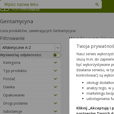
Znajdź lek w swojej okolicy
Gentamycyna
Lista produktów, zawierających Gentamycyna
Filtrowanie
Wyniki wyszukiwa
Twoja prywatność
Wyczyść filtry
Nasz serwis wykorzystu
Wyświetlaj odpłatności
służą m.in. do zapewn
Bedicort 
Kategoria
być wykorzystywane pr
(500mcg+1mg)
działania serwisu, w 
Typ produktu
| Betameth
kontrolować) są wyko
Gentamicin
Postać
lek na recep
obsługi dodatko
Dostępność
Dawka
analizy tego, w 
Dodaj do koszyk
marketingu bezp
Opakowanie
udostępniania f
Drogi podania
Kliknij „Akceptuję i
Belogent
Substancje
partnerów Twoich d