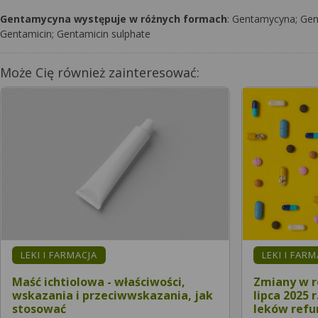
Gentamycyna występuje w różnych formach
: Gentamycyna; Gen
Gentamicin; Gentamicin sulphate
Może Cię również zainteresować:
LEKI I FARMACJA
LEKI I FAR
Maść ichtiolowa - właściwości,
Zmiany w r
wskazania i przeciwwskazania, jak
lipca 2025 
stosować
leków ref