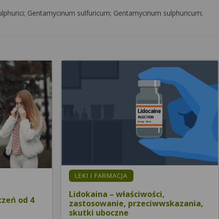
ulphurici; Gentamycinum sulfuricum; Gentamycinum sulphuricum;
LEKI I FARMACJA
Lidokaina – właściwości,
czeń od 4
zastosowanie, przeciwwskazania,
skutki uboczne