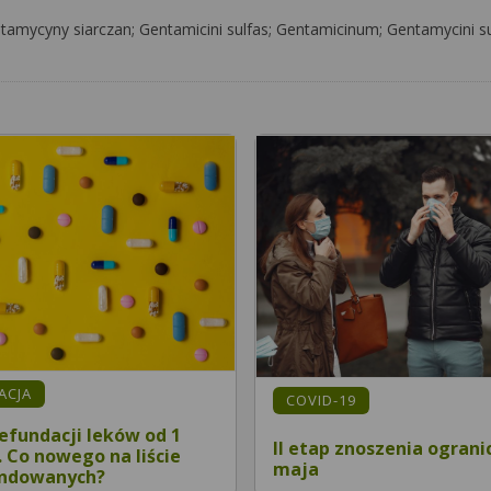
tamycyny siarczan; Gentamicini sulfas; Gentamicinum; Gentamycini s
MACJA
COVID-19
efundacji leków od 1
II etap znoszenia ograni
r. Co nowego na liście
maja
undowanych?