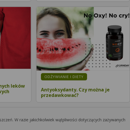
ODŻYWIANIE I DIETY
tnych leków
Antyoksydanty. Czy można je
wych
przedawkować?
szczeń. W razie jakichkolwiek wątpliwości dotyczących zażywanych