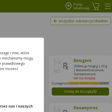
Podaj
lokalizację
Koszyk
Me
Wszystkie substancje/składniki
rage i inne, które
sze mechanizmy mogą
Belogent
Belogent
do prawidłowego
(500mcg+1mg)/g | 15 g
(500mcg+1mg)/g | 30 g
tóre możesz
| Betamethasonum,
| Betamethasonum,
Gentamicinum
Gentamicinum
lek na receptę
lek na receptę
ć
Dostępność
daj do koszyka
Dodaj do koszyka
,
rzez nas i naszych
Dexamytrex
Dexamytrex