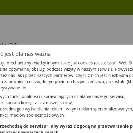
nia
(24)
 jest dla nas ważna
je mechanizmy między innymi takie jak cookies (ciasteczka), Web Sto
ienia optymalnej obsługi podczas wizyty w naszym serwisie. Powyż
G
Bedicort G
zez nas jak i przez naszych partnerów. Część z nich jest niezbędna 
/g | 15 g
(500mcg+1mg)/g | 30 g
tym zapewnienia niezbędnego poziomu bezpieczeństwa, pozostałe (k
asonum,
| Betamethasonum,
rzystywane do:
um
Gentamicinum
tę
lek na receptę
wych funkcjonalności usprawniających działanie naszego serwisu,
Dostępność
Dostępnoś
jaki sposób korzystasz z naszej strony,
a
Dodaj do koszyka
Do
ośredniego i wyświetlania reklam, w tym reklam spersonalizowanych
unkcji mediów społecznościowych.
 przechodzę do serwisu", aby wyrazić zgodę na przetwarzanie p
Belogent
anych w powyższych celach.