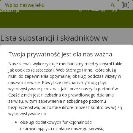
Znajdź lek w swojej okolicy
Podaj
lokalizację
Koszyk
M
Lista substancji i składników w
produktach: litera A
Twoja prywatność jest dla nas ważna
Antazolinum, Naphazolinum
Nasz serwis wykorzystuje mechanizmy między innymi takie
Antocjanozydy,Antocjany,Antocyjany
jak cookies (ciasteczka), Web Storage i inne, które służą
Antocyjanidyny
m.in. do zapewnienia optymalnej obsługi podczas wizyty w
Antocyjanozydy
naszym serwisie. Powyższe mechanizmy mogą być
Antytoksyna odpornościowa przeciw jadowi żmii europejskiej
wykorzystywane przez nas jak i przez naszych partnerów.
Anyż
Część z nich jest niezbędna do prawidłowego działania
Anyż gwiazdkowy,Anyż gwiaździsty,Badian właściwy
serwisu, w tym zapewnienia niezbędnego poziomu
Apalutamid
bezpieczeństwa, pozostałe (które możesz kontrolować) są
Apigenina
wykorzystywane do:
Apiksaban
Apomorfina
obsługi dodatkowych funkcjonalności
Apremilastum
usprawniających działanie naszego serwisu,
Aprepitantum