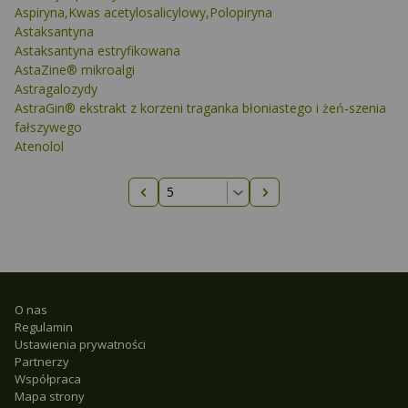
Aspiryna,Kwas acetylosalicylowy,Polopiryna
Astaksantyna
Astaksantyna estryfikowana
AstaZine® mikroalgi
Astragalozydy
AstraGin® ekstrakt z korzeni traganka błoniastego i żeń-szenia
fałszywego
Atenolol
Poprzednia strona
Następna strona
O nas
Regulamin
Ustawienia prywatności
Partnerzy
Współpraca
Mapa strony