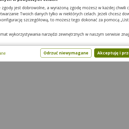
e zgody jest dobrowolne, a wyrażoną zgodę możesz w każdej chwili 
warzanie Twoich danych tylko w niektórych celach. Jeżeli chcesz dowi
 konfigurację szczegółową, to możesz tego dokonać za pomocą „Us
temat wykorzystywania narzędzi zewnętrznych w naszym serwisie zna
Odrzuć niewymagane
Akceptuję i pr
ane