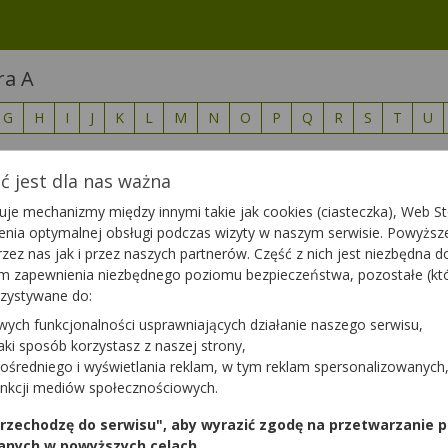
ra A
G
H
I
J
K
L
M
N
O
P
Q
R
S
T
U
 jest dla nas ważna
je mechanizmy między innymi takie jak cookies (ciasteczka), Web Sto
ienia optymalnej obsługi podczas wizyty w naszym serwisie. Powyż
zez nas jak i przez naszych partnerów. Część z nich jest niezbędna 
tym zapewnienia niezbędnego poziomu bezpieczeństwa, pozostałe (k
rzystywane do:
wych funkcjonalności usprawniających działanie naszego serwisu,
jaki sposób korzystasz z naszej strony,
ośredniego i wyświetlania reklam, w tym reklam spersonalizowanych
unkcji mediów społecznościowych.
 przechodzę do serwisu", aby wyrazić zgodę na przetwarzanie p
anych w powyższych celach.