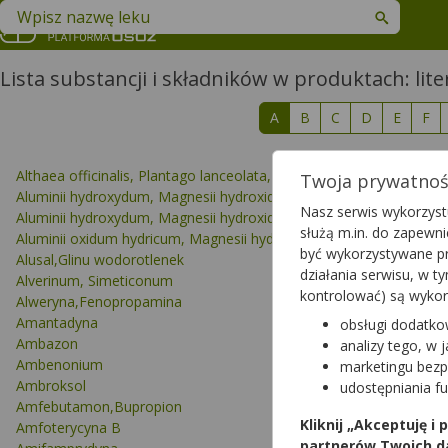
Znajdź lek w swojej okolicy
Lista substancji i składników w produktach: lite
A
B
C
D
E
F
Althaea officinalis, Plantago lanceolata, Tilia platyphyllos
Twoja prywatność
Aluminii hydroxydum, Magnesii hydroxidum
Nasz serwis wykorzystu
Aluminii hydroxydum, Magnesii hydroxidum, Simeticonum
służą m.in. do zapewn
Aluminii oxidum hydricum, Magnesii hydroxidum
być wykorzystywane pr
Alusal,Glinu wodorotlenek
działania serwisu, w 
Alverinum, Simeticonum
kontrolować) są wyko
Alweryna,Fenopropamina
Amantadyna
obsługi dodatko
Ambazon
analizy tego, w 
Ambenonium
marketingu bezp
Ambroksol
udostępniania f
Amfebutamon,Bupropion
Kliknij „Akceptuję i
Amfoterycyna B
partnerów Twoich d