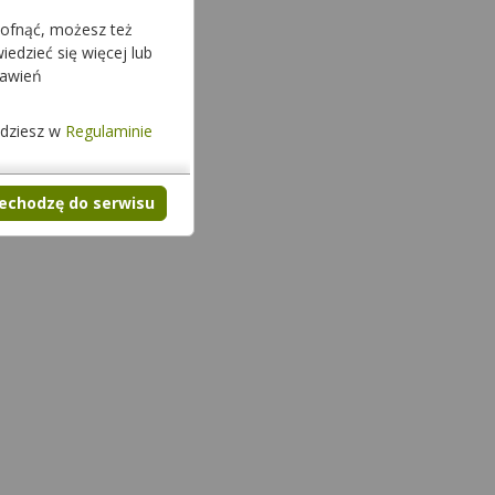
cofnąć, możesz też
edzieć się więcej lub
tawień
jdziesz w
Regulaminie
zechodzę do serwisu