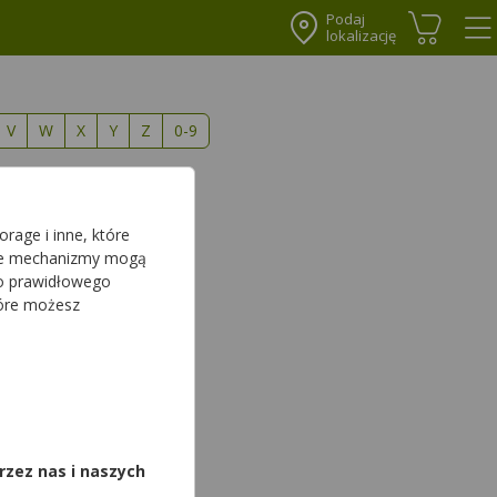
Podaj
lokalizację
Koszyk
Me
V
W
X
Y
Z
0-9
rage i inne, które
sze mechanizmy mogą
do prawidłowego
tóre możesz
,
rzez nas i naszych