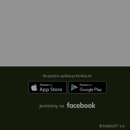
Bezpłatna aplikacja KtoMaLek
Jesteśmy na
© KAMSOFT S.A.