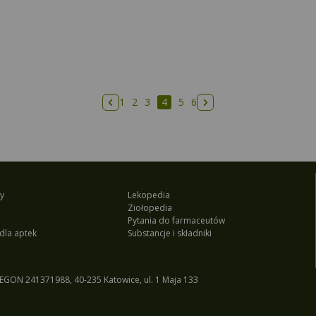
1
2
3
4
5
6
Poprzednia strona
Następna strona
y
Lekopedia
Ziołopedia
Pytania do farmaceutów
dla aptek
Substancje i składniki
EGON 241371988, 40-235 Katowice, ul. 1 Maja 133