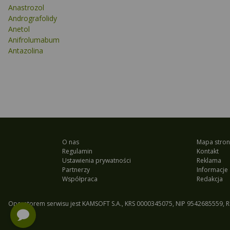
Anastrozol
Andrografolidy
Anetol
Anifrolumabum
Antazolina
O nas
Mapa stron
Regulamin
Kontakt
Ustawienia prywatności
Reklama
Partnerzy
Informacje 
Współpraca
Redakcja
Operatorem serwisu jest KAMSOFT S.A., KRS 0000345075, NIP 9542685559, R