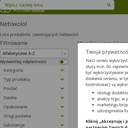
Znajdź lek w swojej okolicy
Nebiwolol
Lista produktów, zawierających Nebiwolol
Filtrowanie
Wyniki wyszukiwa
Twoja prywatność
Wyczyść filtry
Nasz serwis wykorzystu
Wyświetlaj odpłatności
służą m.in. do zapewn
Daneb
Kategoria
być wykorzystywane pr
5 mg | 28 tab
działania serwisu, w 
Typ produktu
Nebivololum
kontrolować) są wyko
lek na recep
Postać
refundowan
obsługi dodatko
14,31 
Dawka
analizy tego, w 
dla 100% - pe
marketingu bezp
Opakowanie
Ten lek posiada
zamie
udostępniania f
Dostępność
Drogi podania
Kliknij „Akceptuję i
Dodaj do koszyk
Substancje
partnerów Twoich d