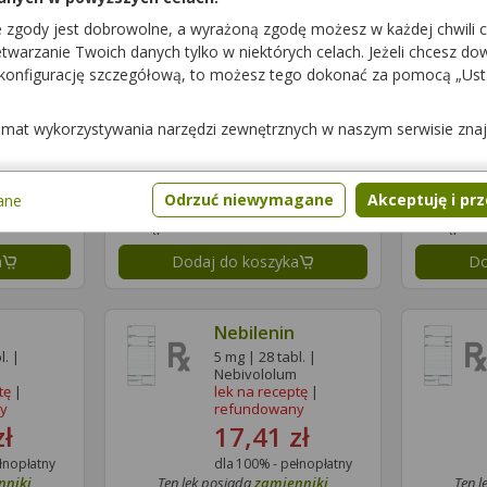
e zgody jest dobrowolne, a wyrażoną zgodę możesz w każdej chwili 
warzanie Twoich danych tylko w niektórych celach. Jeżeli chcesz dowi
evibas)
Nebicard
 konfigurację szczegółową, to możesz tego dokonać za pomocą „Us
l. |
10 mg | 28 tabl. |
Nebivololum
tę
|
lek na receptę
|
temat wykorzystywania narzędzi zewnętrznych w naszym serwisie zna
y
refundowany
zł
23,18 zł
łnopłatny
dla 100% - pełnopłatny
Odrzuć niewymagane
Akceptuję i pr
ane
nniki
Ten lek posiada
zamienniki
Ten l
Dostępność
Dostępnoś
a
Dodaj do koszyka
Do
Nebilenin
l. |
5 mg | 28 tabl. |
Nebivololum
tę
|
lek na receptę
|
y
refundowany
zł
17,41 zł
łnopłatny
dla 100% - pełnopłatny
nniki
Ten lek posiada
zamienniki
Ten l