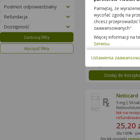
Podmiot odpowiedzialny
Pamiętaj, że wyrażeni
wycofać zgodę na przet
Ivineb (N
Refundacja
chcesz przeprowadzić
5 mg | 28 tab
Dostępność
Nebivololum
zaawansowanych".
lek na recep
Więcej informacji na 
Zastosuj filtry
refundowan
12,17 
Serwisu
.
Wyczyść filtry
dla 100% - pe
Ustawienia zaawansow
Ten lek posiada
zamie
Dostępność
Dodaj do koszyk
Nebicard
5 mg | 56 tab
Nebivololum
lek na recep
refundowan
25,20 
dla 100% - pe
Ten lek posiada
zamie