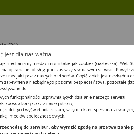
nia
(31)
 jest dla nas ważna
je mechanizmy między innymi takie jak cookies (ciasteczka), Web Sto
ienia optymalnej obsługi podczas wizyty w naszym serwisie. Powyż
Ebivol
zez nas jak i przez naszych partnerów. Część z nich jest niezbędna 
l. |
5 mg | 28 tabl. |
tym zapewnienia niezbędnego poziomu bezpieczeństwa, pozostałe (k
Nebivololum
rzystywane do:
tę
|
lek na receptę
y
wych funkcjonalności usprawniających działanie naszego serwisu,
zł
Lek nierefundowany,
jaki sposób korzystasz z naszej strony,
cena zależna od apteki
łnopłatny
ośredniego i wyświetlania reklam, w tym reklam spersonalizowanych
nniki
Ten lek posiada
zamienniki
Ten l
unkcji mediów społecznościowych.
Dostępność
Dostępnoś
 przechodzę do serwisu", aby wyrazić zgodę na przetwarzanie p
a
Dodaj do koszyka
Do
anych w powyższych celach.