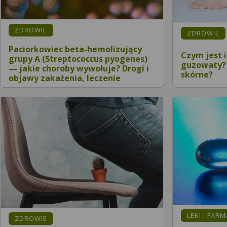
ZDROWIE
ZDROWIE
Paciorkowiec beta-hemolizujący
Czym jest 
grupy A (Streptococcus pyogenes)
guzowaty? 
— jakie choroby wywołuje? Drogi i
skórne?
objawy zakażenia, leczenie
LEKI I FAR
ZDROWIE