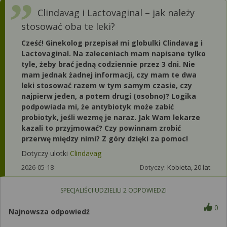
Clindavag i Lactovaginal – jak należy
stosować oba te leki?
Cześć! Ginekolog przepisał mi globulki Clindavag i
Lactovaginal. Na zaleceniach mam napisane tylko
tyle, żeby brać jedną codziennie przez 3 dni. Nie
mam jednak żadnej informacji, czy mam te dwa
leki stosować razem w tym samym czasie, czy
najpierw jeden, a potem drugi (osobno)? Logika
podpowiada mi, że antybiotyk może zabić
probiotyk, jeśli wezmę je naraz. Jak Wam lekarze
kazali to przyjmować? Czy powinnam zrobić
przerwę między nimi? Z góry dzięki za pomoc!
Dotyczy ulotki
Clindavag
2026-05-18
Dotyczy:
Kobieta, 20 lat
SPECJALIŚCI UDZIELILI
2
ODPOWIEDZI
0
Najnowsza odpowiedź