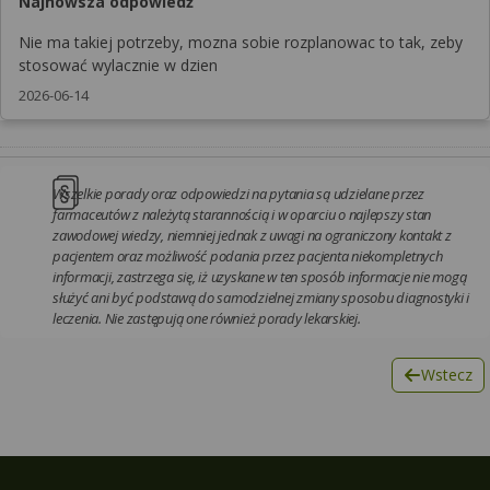
Najnowsza odpowiedź
Nie ma takiej potrzeby, mozna sobie rozplanowac to tak, zeby
stosować wylacznie w dzien
2026-06-14
Wszelkie porady oraz odpowiedzi na pytania są udzielane przez
farmaceutów z należytą starannością i w oparciu o najlepszy stan
zawodowej wiedzy, niemniej jednak z uwagi na ograniczony kontakt z
pacjentem oraz możliwość podania przez pacjenta niekompletnych
informacji, zastrzega się, iż uzyskane w ten sposób informacje nie mogą
służyć ani być podstawą do samodzielnej zmiany sposobu diagnostyki i
leczenia. Nie zastępują one również porady lekarskiej.
Wstecz