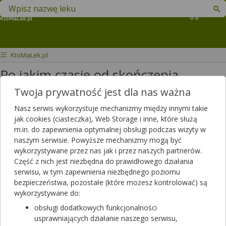
Znajdź lek w swojej okolicy
Koszyk
KtoMaLek.pl
Po jakim czasie od skończenia
antybiotyku można brać suplement
Twoja prywatność jest dla nas ważna
diety Multivitamina Women?
Nasz serwis wykorzystuje mechanizmy między innymi takie
jak cookies (ciasteczka), Web Storage i inne, które służą
Witam, po jakim czasie od
m.in. do zapewnienia optymalnej obsługi podczas wizyty w
naszym serwisie. Powyższe mechanizmy mogą być
skończenia antybiotyku można brać
wykorzystywane przez nas jak i przez naszych partnerów.
suplement diety Multivitamina
Część z nich jest niezbędna do prawidłowego działania
Women
serwisu, w tym zapewnienia niezbędnego poziomu
bezpieczeństwa, pozostałe (które możesz kontrolować) są
Dotyczy:
Kobieta, 36 lat
wykorzystywane do:
obsługi dodatkowych funkcjonalności
Odpowiedzi farmaceutów
usprawniających działanie naszego serwisu,