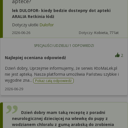
aptece?
lek DULOFOR- kiedy bedzie dostepny dot apteki
ARALIA Retkinia łódż
Dotyczy ulotki
Dulofor
2026-06-26
Dotyczy:
Kobieta, 77 lat
SPECJALIŚCI UDZIELILI
1
ODPOWIEDZI
2
Najlepiej oceniana odpowiedź
Dzień dobry, Uprzejmie informujemy, że serwis KtoMaLek.pl
nie jest apteką. Nasza platforma umożliwia Państwu szybkie i
wygodne zna...
Pokaż całą odpowiedź
2026-06-29
Dzień dobry mam taką receptę z poradni
neurologicznej dziecięcej na wlewkę do pupy z
wodzianem chloralu z gumą arabską do zrobienia