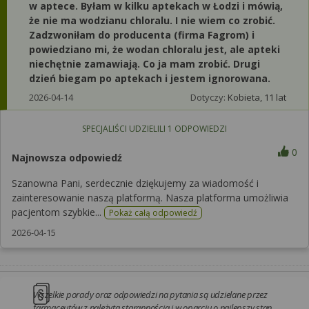
w aptece. Byłam w kilku aptekach w Łodzi i mówią,
że nie ma wodzianu chloralu. I nie wiem co zrobić.
Zadzwoniłam do producenta (firma Fagrom) i
powiedziano mi, że wodan chloralu jest, ale apteki
niechętnie zamawiają. Co ja mam zrobić. Drugi
dzień biegam po aptekach i jestem ignorowana.
2026-04-14
Dotyczy:
Kobieta, 11 lat
SPECJALIŚCI UDZIELILI
1
ODPOWIEDZI
0
Najnowsza odpowiedź
Szanowna Pani, serdecznie dziękujemy za wiadomość i
zainteresowanie naszą platformą. Nasza platforma umożliwia
pacjentom szybkie...
Pokaż całą odpowiedź
2026-04-15
Wszelkie porady oraz odpowiedzi na pytania są udzielane przez
farmaceutów z należytą starannością i w oparciu o najlepszy stan