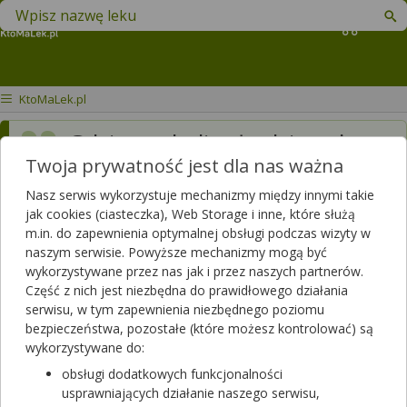
Znajdź lek w swojej okolicy
Koszyk
KtoMaLek.pl
Gdzie w okolicy Łodzi można
Twoja prywatność jest dla nas ważna
otrzymać
plastry
estalis
Nasz serwis wykorzystuje mechanizmy między innymi takie
Dotyczy ulotki
Estalis
jak cookies (ciasteczka), Web Storage i inne, które służą
m.in. do zapewnienia optymalnej obsługi podczas wizyty w
Dotyczy:
Kobieta, 60 lat
naszym serwisie. Powyższe mechanizmy mogą być
wykorzystywane przez nas jak i przez naszych partnerów.
Część z nich jest niezbędna do prawidłowego działania
serwisu, w tym zapewnienia niezbędnego poziomu
bezpieczeństwa, pozostałe (które możesz kontrolować) są
wykorzystywane do:
obsługi dodatkowych funkcjonalności
usprawniających działanie naszego serwisu,
Zobacz, która apteka w Twoim mieście ma lek
Estalis
.