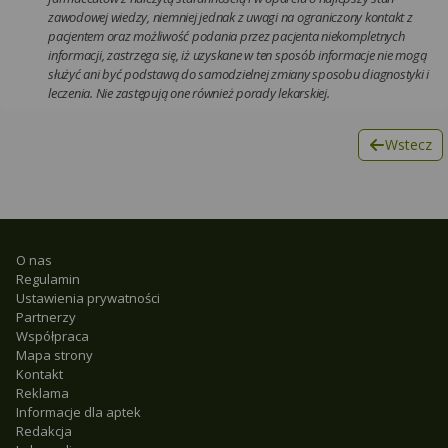
zawodowej wiedzy, niemniej jednak z uwagi na ograniczony kontakt z
pacjentem oraz możliwość podania przez pacjenta niekompletnych
informacji, zastrzega się, iż uzyskane w ten sposób informacje nie mogą
służyć ani być podstawą do samodzielnej zmiany sposobu diagnostyki i
leczenia. Nie zastępują one również porady lekarskiej.
Wstecz
O nas
Regulamin
Ustawienia prywatności
Partnerzy
Współpraca
Mapa strony
Kontakt
Reklama
Informacje dla aptek
Redakcja