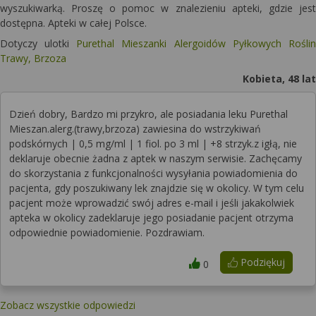
wyszukiwarką. Proszę o pomoc w znalezieniu apteki, gdzie jest
dostępna. Apteki w całej Polsce.
Dotyczy ulotki
Purethal Mieszanki Alergoidów Pyłkowych Roślin
Trawy, Brzoza
Kobieta, 48 lat
Dzień dobry, Bardzo mi przykro, ale posiadania leku Purethal
Mieszan.alerg.(trawy,brzoza) zawiesina do wstrzykiwań
podskórnych | 0,5 mg/ml | 1 fiol. po 3 ml | +8 strzyk.z igłą, nie
deklaruje obecnie żadna z aptek w naszym serwisie. Zachęcamy
do skorzystania z funkcjonalności wysyłania powiadomienia do
pacjenta, gdy poszukiwany lek znajdzie się w okolicy. W tym celu
pacjent może wprowadzić swój adres e-mail i jeśli jakakolwiek
apteka w okolicy zadeklaruje jego posiadanie pacjent otrzyma
odpowiednie powiadomienie. Pozdrawiam.
Podziękuj
0
Zobacz wszystkie odpowiedzi