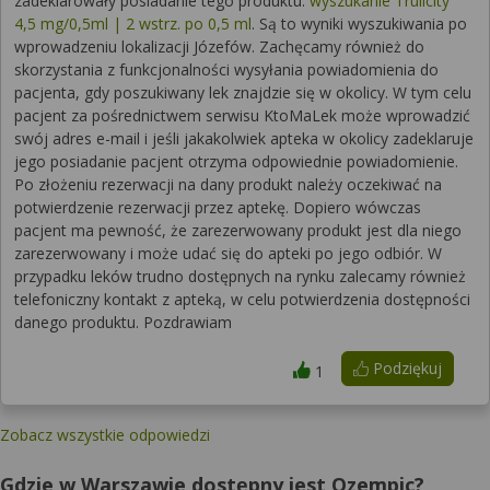
zadeklarowały posiadanie tego produktu:
wyszukanie Trulicity
4,5 mg/0,5ml | 2 wstrz. po 0,5 ml
. Są to wyniki wyszukiwania po
wprowadzeniu lokalizacji Józefów. Zachęcamy również do
skorzystania z funkcjonalności wysyłania powiadomienia do
pacjenta, gdy poszukiwany lek znajdzie się w okolicy. W tym celu
pacjent za pośrednictwem serwisu KtoMaLek może wprowadzić
swój adres e-mail i jeśli jakakolwiek apteka w okolicy zadeklaruje
jego posiadanie pacjent otrzyma odpowiednie powiadomienie.
Po złożeniu rezerwacji na dany produkt należy oczekiwać na
potwierdzenie rezerwacji przez aptekę. Dopiero wówczas
pacjent ma pewność, że zarezerwowany produkt jest dla niego
zarezerwowany i może udać się do apteki po jego odbiór. W
przypadku leków trudno dostępnych na rynku zalecamy również
telefoniczny kontakt z apteką, w celu potwierdzenia dostępności
danego produktu. Pozdrawiam
Podziękuj
1
Zobacz wszystkie odpowiedzi
Gdzie w Warszawie dostępny jest Ozempic?