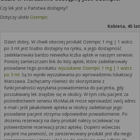
Czy lek jest u Państwa dostępny?
Dotyczy ulotki
Ozempic
Kobieta, 45 lat
Dzień dobry, W chwili obecnej produkt Ozempic 1 mg | 1 wstrz.
po 3 ml jest trudno dostępny na rynku, a jego dostępność
zadeklarowała bardzo niewielka liczba aptek w naszym serwisie.
Poniżej zamieszczam link do listy aptek, które zadeklarowały
posiadanie tego produktu:
wyszukanie Ozempic 1 mg | 1 wstrz.
po 3 ml
. Są to wyniki wyszukiwania po wprowadzeniu lokalizacji
Warszawa. Zachęcamy również do skorzystania z
funkcjonalności wysyłania powiadomienia do pacjenta, gdy
poszukiwany lek znajdzie się w okolicy. W tym celu pacjent za
pośrednictwem serwisu KtoMaLek może wprowadzić swój adres
e-mail i jeśli jakakolwiek apteka w okolicy zadeklaruje jego
posiadanie pacjent otrzyma odpowiednie powiadomienie. Po
złożeniu rezerwacji na dany produkt należy oczekiwać na
potwierdzenie rezerwacji przez aptekę. Dopiero wówczas
pacjent ma pewność, że zarezerwowany produkt jest dla niego