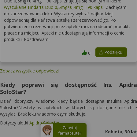
Duo 0,5mg+0,4mg | 90 kaps. znajdują się pod tym linkiem:
wyszukanie Findarts Duo 0,5mg+0,4mg | 90 kaps.
. Zachęcam
do zarezerwowania leku. Wystarczy wybrać najbardziej
odpowiednią dla Państwa aptekę i zarezerwować go. Po
potwierdzeniu rezerwacji przez aptekę można odebrać produkt,
płacąc na miejscu. Apteki nie udostępniają informacji o cenie
produktu. Pozdrawiam.
Podziękuj
0
Zobacz wszystkie odpowiedzi
Kiedy poprawi się dostępność Ins. Apidra
SoloStar?
Dzień dobry,czy wiadomo kiedy będzie dostępna insulina Apidra
Solostar?Niestety w aptekach w których są dostępne nie chcę
wysyłać. Brak leku wiadomo czym skutkuje.
Dotyczy ulotki
Apidra Solostar
Zapytaj
Kobieta, 30 lat
farmaceutę?