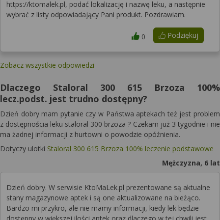
https://ktomalek.pl, podać lokalizację i nazwę leku, a następnie
wybrać z listy odpowiadający Pani produkt. Pozdrawiam.
Podziękuj
0
Zobacz wszystkie odpowiedzi
Dlaczego Staloral 300 615 Brzoza 100%
lecz.podst. jest trudno dostępny?
Dzień dobry mam pytanie czy w Państwa aptekach też jest problem
z dostępnościa leku staloral 300 brzoza ? Czekam już 3 tygodnie i nie
ma żadnej informacji z hurtowni o powodzie opóźnienia.
Dotyczy ulotki
Staloral 300 615 Brzoza 100% leczenie podstawowe
Mężczyzna, 6 lat
Dzień dobry. W serwisie KtoMaLek.pl prezentowane są aktualne
stany magazynowe aptek i są one aktualizowane na bieżąco.
Bardzo mi przykro, ale nie mamy informacji, kiedy lek będzie
dostępny w większej ilości aptek oraz dlaczego w tej chwili jest