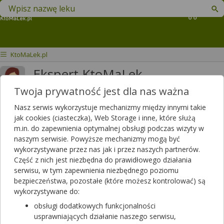
Znajdź lek w swojej okolicy
Koszyk
KtoMaLek.pl
Ekspert KtoMaLek
Twoja prywatność jest dla nas ważna
Odpowiedzi
Polubień
2986
2409
Nasz serwis wykorzystuje mechanizmy między innymi takie
Polecanych artykułów
jak cookies (ciasteczka), Web Storage i inne, które służą
0
m.in. do zapewnienia optymalnej obsługi podczas wizyty w
Lista artykułów
naszym serwisie. Powyższe mechanizmy mogą być
wykorzystywane przez nas jak i przez naszych partnerów.
Część z nich jest niezbędna do prawidłowego działania
serwisu, w tym zapewnienia niezbędnego poziomu
bezpieczeństwa, pozostałe (które możesz kontrolować) są
wykorzystywane do:
obsługi dodatkowych funkcjonalności
usprawniających działanie naszego serwisu,
Czy chcesz wysłać pytanie do apteki,