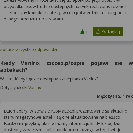
zarezerwowany i może udać się do apteki po jego odbiór. W
przypadku leków trudno dostępnych na rynku zalecamy również
telefoniczny kontakt z apteką, w celu potwierdzenia dostępności
danego produktu. Pozdrawiam
Podziękuj
1
Zobacz wszystkie odpowiedzi
Kiedy Varilrix szczep.p/ospie pojawi się w
aptekach?
Witam, Kiedy będzie dostępna szczepionka Varilrix?
Dotyczy ulotki
Varilrix
Mężczyzna, 1 rok
Dzień dobry. W serwisie KtoMaLek.pl prezentowane są aktualne
stany magazynowe aptek i są one aktualizowane na bieżąco.
Bardzo mi przykro, ale nie mamy informacji, kiedy lek będzie
dostępny w większej ilości aptek oraz dlaczego w tej chwili jest