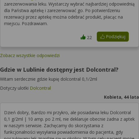
zarezerwowania leku. Wystarczy wybrać najbardziej odpowiednią
dla Państwa aptekę i zarezerwować go. Po potwierdzeniu
rezerwacji przez aptekę można odebrać produkt, płacąc na
miejscu. Pozdrawiam.
Podziękuj
22
Zobacz wszystkie odpowiedzi
Gdzie w Lublinie dostępny jest Dolcontral?
Witam serdecznie gdzie kupię dolcontral 0,1/2ml
Dotyczy ulotki
Dolcontral
Kobieta, 44 lata
Dzień dobry, Bardzo mi przykro, ale posiadania leku Dolcontral
0,1 g/2ml | 10 amp. po 2 ml, nie deklaruje obecnie żadna z aptek
w naszym serwisie. Zachęcamy do skorzystania z
funkcjonalności wysyłania powiadomienia do pacjenta, gdy
poszukiwany lek znajdzie się w okolicy. W tym celu pacjent może