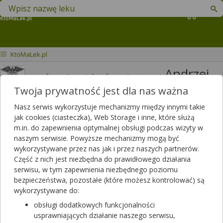
Znajdź lek w swojej okolicy
Koszyk
KtoMaLek.pl
Andrzej
mgr farmacji specjalista farmacji aptecznej
Jakimiuk
Twoja prywatność jest dla nas ważna
Odpowiedzi
Polubień
Nasz serwis wykorzystuje mechanizmy między innymi takie
3820
3426
jak cookies (ciasteczka), Web Storage i inne, które służą
m.in. do zapewnienia optymalnej obsługi podczas wizyty w
Polecanych artykułów
naszym serwisie. Powyższe mechanizmy mogą być
114
Lista artykułów
wykorzystywane przez nas jak i przez naszych partnerów.
Część z nich jest niezbędna do prawidłowego działania
APTEKA RODZINNA, Opole Lubelskie
serwisu, w tym zapewnienia niezbędnego poziomu
Opole Lubelskie, LUBELSKA 13
bezpieczeństwa, pozostałe (które możesz kontrolować) są
wykorzystywane do:
Wyświetl numer
obsługi dodatkowych funkcjonalności
Niebawem otwieramy
(07:00 - 20:00)
usprawniających działanie naszego serwisu,