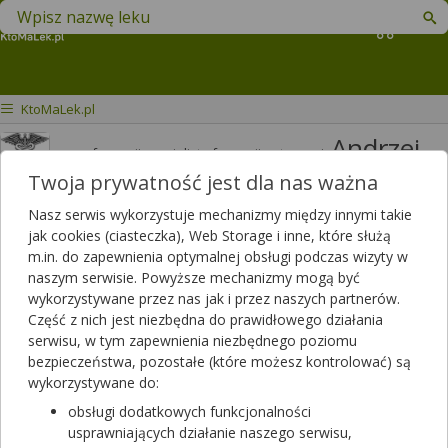
Znajdź lek w swojej okolicy
Koszyk
KtoMaLek.pl
Andrzej
mgr farmacji specjalista farmacji aptecznej
Jakimiuk
Twoja prywatność jest dla nas ważna
Odpowiedzi
Polubień
Nasz serwis wykorzystuje mechanizmy między innymi takie
3820
3426
jak cookies (ciasteczka), Web Storage i inne, które służą
m.in. do zapewnienia optymalnej obsługi podczas wizyty w
Polecanych artykułów
naszym serwisie. Powyższe mechanizmy mogą być
114
Lista artykułów
wykorzystywane przez nas jak i przez naszych partnerów.
Część z nich jest niezbędna do prawidłowego działania
APTEKA RODZINNA, Opole Lubelskie
serwisu, w tym zapewnienia niezbędnego poziomu
Opole Lubelskie, LUBELSKA 13
bezpieczeństwa, pozostałe (które możesz kontrolować) są
wykorzystywane do:
Wyświetl numer
obsługi dodatkowych funkcjonalności
Niebawem otwieramy
(07:00 - 20:00)
usprawniających działanie naszego serwisu,