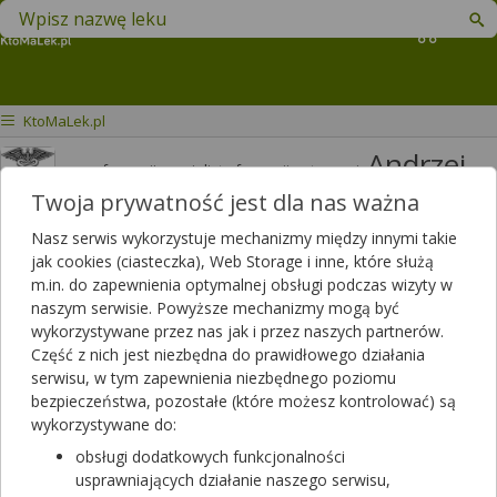
Znajdź lek w swojej okolicy
Koszyk
KtoMaLek.pl
Andrzej
mgr farmacji specjalista farmacji aptecznej
Jakimiuk
Twoja prywatność jest dla nas ważna
Odpowiedzi
Polubień
Nasz serwis wykorzystuje mechanizmy między innymi takie
3820
3426
jak cookies (ciasteczka), Web Storage i inne, które służą
m.in. do zapewnienia optymalnej obsługi podczas wizyty w
Polecanych artykułów
naszym serwisie. Powyższe mechanizmy mogą być
114
Lista artykułów
wykorzystywane przez nas jak i przez naszych partnerów.
Część z nich jest niezbędna do prawidłowego działania
APTEKA RODZINNA, Opole Lubelskie
serwisu, w tym zapewnienia niezbędnego poziomu
Opole Lubelskie, LUBELSKA 13
bezpieczeństwa, pozostałe (które możesz kontrolować) są
wykorzystywane do:
Wyświetl numer
obsługi dodatkowych funkcjonalności
Zamknięta, zapraszamy jutro
(08:00 - 15:00)
usprawniających działanie naszego serwisu,