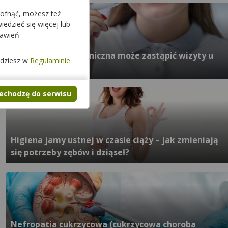
cofnąć, możesz też
edzieć się więcej lub
tawień
Czy szczoteczka soniczna może zastąpić wizyty u
jdziesz w
Regulaminie
dentysty?
zechodzę do serwisu
Higiena jamy ustnej w czasie ciąży – jak zmieniają
się potrzeby zębów i dziąseł?
Nefropatia cukrzycowa (cukrzycowa choroba