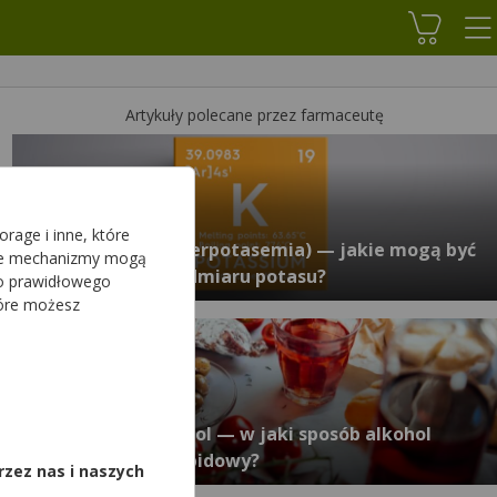
Koszyk
Artykuły polecane przez farmaceutę
rage i inne, które
Hiperkaliemia (hiperpotasemia) — jakie mogą być
sze mechanizmy mogą
objawy i skutki nadmiaru potasu?
do prawidłowego
tóre możesz
,
Alkohol a cholesterol — w jaki sposób alkohol
wpływa na profil lipidowy?
rzez nas i naszych