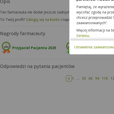
Opis
Pamiętaj, że wyrażeni
Ten farmaceuta nie dodał jeszcze żadnych informacji o sobie.
wycofać zgodę na przet
chcesz przeprowadzić
To Twój profil?
Zaloguj się na konto
i napisz o sobie kilka zdań, aby 
zaawansowanych”.
Więcej informacji na 
Nagrody farmaceuty
Serwisu
.
Ustawienia zaawansow
Przyjaciel Pacjenta 2025
Odpowiedzi na pytania pacjentów
1
…
35
66
94
116
1
Poprzednia strona