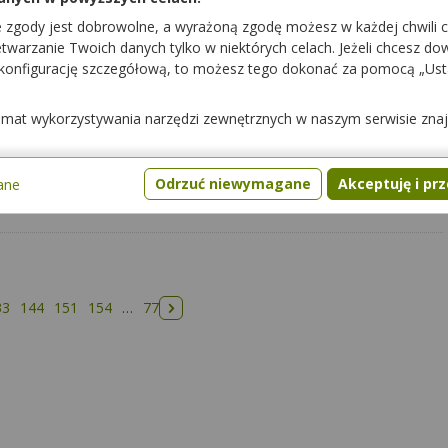
e zgody jest dobrowolne, a wyrażoną zgodę możesz w każdej chwili 
warzanie Twoich danych tylko w niektórych celach. Jeżeli chcesz dowi
 konfigurację szczegółową, to możesz tego dokonać za pomocą „Us
pacjenci mogli cię lepiej poznać.
temat wykorzystywania narzędzi zewnętrznych w naszym serwisie zna
Odrzuć niewymagane
Akceptuję i pr
ane
33
144
151
154
…
77
Następna strona