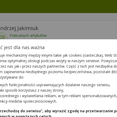
ndrzej Jakimiuk
Polecanych artykułów
114
Lista artykułów
 jest dla nas ważna
je mechanizmy między innymi takie jak cookies (ciasteczka), Web Sto
wietl numer
Dzisiaj czynna
07:00 - 20:00
ienia optymalnej obsługi podczas wizyty w naszym serwisie. Powyż
zez nas jak i przez naszych partnerów. Część z nich jest niezbędna 
tym zapewnienia niezbędnego poziomu bezpieczeństwa, pozostałe (k
rzystywane do:
wych funkcjonalności usprawniających działanie naszego serwisu,
ytanie do apteki,
Zapytaj teraz
jaki sposób korzystasz z naszej strony,
ten farmaceuta?
ośredniego i wyświetlania reklam, w tym reklam spersonalizowanych
unkcji mediów społecznościowych.
 przechodzę do serwisu”, aby wyrazić zgodę na przetwarzanie p
anych w powyższych celach.