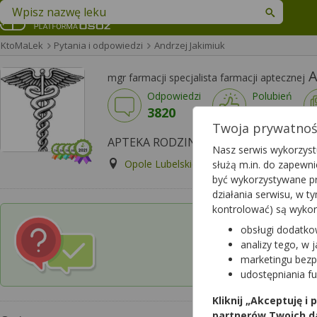
Znajdź lek w swojej okolicy
KtoMaLek
Pytania i odpowiedzi
Andrzej Jakimiuk
A
mgr farmacji specjalista farmacji aptecznej
Odpowiedzi
Polubień
3820
3426
Twoja prywatność
APTEKA RODZINNA, Opole Lubelskie
Nasz serwis wykorzystu
Opole Lubelskie, LUBELSKA 13
Wyś
służą m.in. do zapewn
być wykorzystywane pr
działania serwisu, w 
kontrolować) są wyko
obsługi dodatko
Czy chcesz wysłać p
analizy tego, w 
w której pracuje 
marketingu bezp
udostępniania f
Kliknij „Akceptuję i
partnerów Twoich d