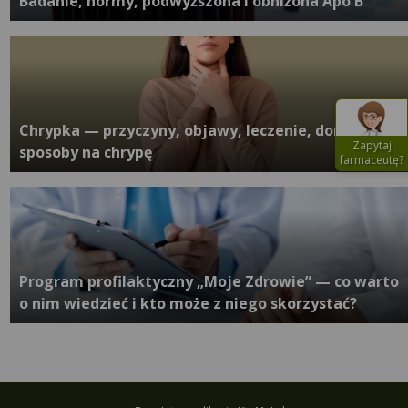
Badanie, normy, podwyższona i obniżona Apo B
Chrypka — przyczyny, objawy, leczenie, domowe
Zapytaj
sposoby na chrypę
farmaceutę?
Program profilaktyczny „Moje Zdrowie” — co warto
o nim wiedzieć i kto może z niego skorzystać?