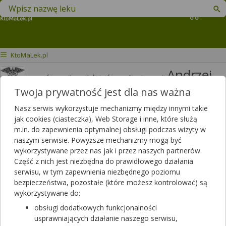
Znajdź lek w swojej okolicy
Koszyk
KtoMaLek.pl
Andrzej
mgr farmacji specjalista farmacji aptecznej
Jakimiuk
Twoja prywatność jest dla nas ważna
Odpowiedzi
Polubień
Nasz serwis wykorzystuje mechanizmy między innymi takie
3820
3426
jak cookies (ciasteczka), Web Storage i inne, które służą
m.in. do zapewnienia optymalnej obsługi podczas wizyty w
Polecanych artykułów
naszym serwisie. Powyższe mechanizmy mogą być
114
Lista artykułów
wykorzystywane przez nas jak i przez naszych partnerów.
Część z nich jest niezbędna do prawidłowego działania
APTEKA RODZINNA, Opole Lubelskie
serwisu, w tym zapewnienia niezbędnego poziomu
Opole Lubelskie, LUBELSKA 13
bezpieczeństwa, pozostałe (które możesz kontrolować) są
wykorzystywane do:
Wyświetl numer
obsługi dodatkowych funkcjonalności
Niebawem zamykamy
(08:00 - 15:00)
usprawniających działanie naszego serwisu,