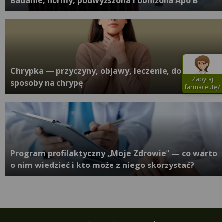
Badanie, normy, podwyższona i obniżona Apo B
Chrypka — przyczyny, objawy, leczenie, domowe
Zapytaj
sposoby na chrypę
farmaceutę?
Program profilaktyczny „Moje Zdrowie” — co warto
o nim wiedzieć i kto może z niego skorzystać?