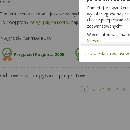
Opis
Pamiętaj, że wyrażeni
Ten farmaceuta nie dodał jeszcze żadnych informacji o sobie.
wycofać zgodę na przet
chcesz przeprowadzić
To Twój profil?
Zaloguj się na konto
i napisz o sobie kilka zdań, aby 
zaawansowanych”.
Więcej informacji na 
Nagrody farmaceuty
Serwisu
.
Ustawienia zaawansow
Przyjaciel Pacjenta 2025
Odpowiedzi na pytania pacjentów
1
…
22
42
61
75
Poprzednia strona