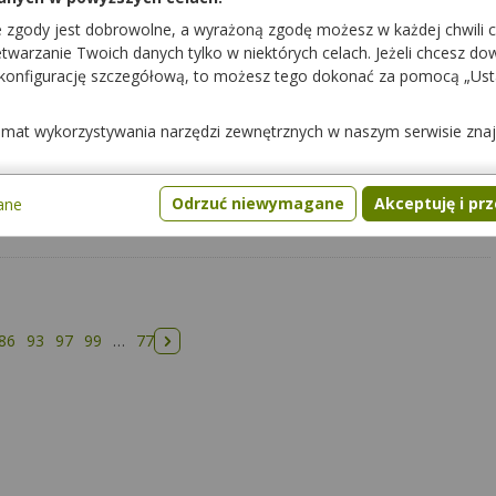
e zgody jest dobrowolne, a wyrażoną zgodę możesz w każdej chwili 
warzanie Twoich danych tylko w niektórych celach. Jeżeli chcesz dowi
 konfigurację szczegółową, to możesz tego dokonać za pomocą „Us
pacjenci mogli cię lepiej poznać.
temat wykorzystywania narzędzi zewnętrznych w naszym serwisie zna
Odrzuć niewymagane
Akceptuję i pr
ane
86
93
97
99
…
77
Następna strona