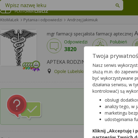
Znajdź lek w swojej okolicy
KtoMaLek
Pytania i odpowiedzi
Andrzej Jakimiuk
A
mgr farmacji specjalista farmacji aptecznej
Odpowiedzi
Polubień
3820
3426
Twoja prywatność
APTEKA RODZINNA, Opole Lubelskie
Nasz serwis wykorzystu
Opole Lubelskie, LUBELSKA 13
Wyś
służą m.in. do zapewn
być wykorzystywane pr
działania serwisu, w 
kontrolować) są wyko
obsługi dodatko
Czy chcesz wysłać p
analizy tego, w 
w której pracuje 
marketingu bezp
udostępniania f
Kliknij „Akceptuję i
partnerów Twoich d