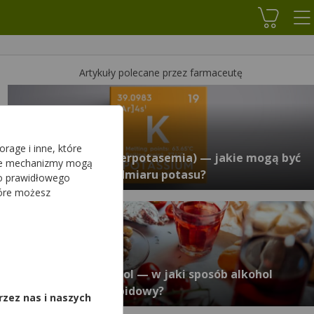
Koszyk
Artykuły polecane przez farmaceutę
rage i inne, które
Hiperkaliemia (hiperpotasemia) — jakie mogą być
sze mechanizmy mogą
objawy i skutki nadmiaru potasu?
do prawidłowego
tóre możesz
,
Alkohol a cholesterol — w jaki sposób alkohol
wpływa na profil lipidowy?
rzez nas i naszych