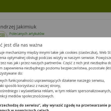
ndrzej Jakimiuk
Polecanych artykułów
114
Lista artykułów
 jest dla nas ważna
je mechanizmy między innymi takie jak cookies (ciasteczka), Web Sto
wietl numer
Dzisiaj czynna
08:00 - 15:00
ienia optymalnej obsługi podczas wizyty w naszym serwisie. Powyż
zez nas jak i przez naszych partnerów. Część z nich jest niezbędna 
tym zapewnienia niezbędnego poziomu bezpieczeństwa, pozostałe (k
rzystywane do:
wych funkcjonalności usprawniających działanie naszego serwisu,
ytanie do apteki,
Zapytaj teraz
jaki sposób korzystasz z naszej strony,
ten farmaceuta?
ośredniego i wyświetlania reklam, w tym reklam spersonalizowanych
unkcji mediów społecznościowych.
 przechodzę do serwisu”, aby wyrazić zgodę na przetwarzanie p
anych w powyższych celach.