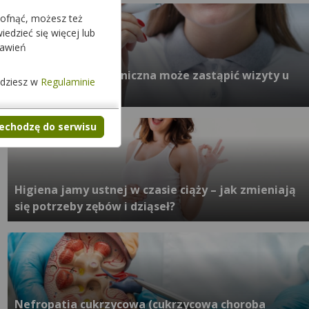
cofnąć, możesz też
edzieć się więcej lub
tawień
Czy szczoteczka soniczna może zastąpić wizyty u
jdziesz w
Regulaminie
dentysty?
zechodzę do serwisu
Higiena jamy ustnej w czasie ciąży – jak zmieniają
się potrzeby zębów i dziąseł?
Nefropatia cukrzycowa (cukrzycowa choroba