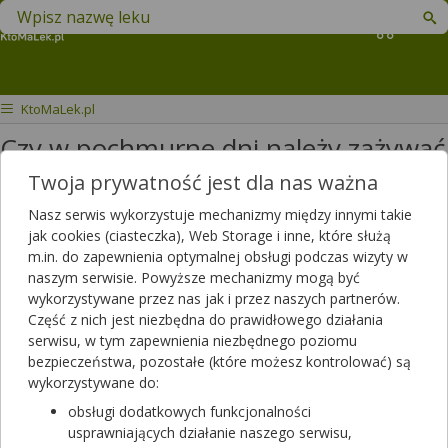
Znajdź lek w swojej okolicy
Koszyk
KtoMaLek.pl
Czy w pochmurne dni należy zażywać
więcej jednostek witaminy D niż w
Twoja prywatność jest dla nas ważna
słoneczne?
Nasz serwis wykorzystuje mechanizmy między innymi takie
jak cookies (ciasteczka), Web Storage i inne, które służą
Czy w pochmurne dni zażywać
m.in. do zapewnienia optymalnej obsługi podczas wizyty w
naszym serwisie. Powyższe mechanizmy mogą być
więcej jednostek
witaminy D
niż w
wykorzystywane przez nas jak i przez naszych partnerów.
słoneczne?
Część z nich jest niezbędna do prawidłowego działania
serwisu, w tym zapewnienia niezbędnego poziomu
Dotyczy:
Kobieta, 19 lat
bezpieczeństwa, pozostałe (które możesz kontrolować) są
wykorzystywane do:
Odpowiedzi farmaceutów
obsługi dodatkowych funkcjonalności
usprawniających działanie naszego serwisu,