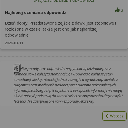
SPECJALIŚCI UDZIELILI
1
ODPOWIEDZI
3
Najlepiej oceniana odpowiedź
Dzień dobry. Przedstawione zejście z dawki jest stopniowe i
rozłożone w czasie, także jest ono jak najbardziej
odpowiednie.
2026-03-11
Wszelkie porady oraz odpowiedzi na pytania są udzielane przez
farmaceutów z należytą starannością i w oparciu o najlepszy stan
zawodowej wiedzy, niemniej jednak z uwagi na ograniczony kontakt z
pacjentem oraz możliwość podania przez pacjenta niekompletnych
informacji, zastrzega się, iż uzyskane w ten sposób informacje nie mogą
służyć ani być podstawą do samodzielnej zmiany sposobu diagnostyki i
leczenia. Nie zastępują one również porady lekarskiej.
Wstecz