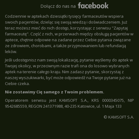
Dołącz do nas na
Codziennie w aptekach dziesiątki tysięcy farmaceutów wspiera
swoich pacjentów, dzieląc się swoją wiedzą i doświadczeniem. Już
teraz możesz mieć do nich dostęp, korzystając z serwisu "Zapytaj
farmaceutę". Część z nich, w przerwach między obsługą pacjentów w
aptece, chętnie odpowie na zadane przez Ciebie pytania związane
ze zdrowiem, chorobami, a także przyjmowaniem lub refundacją
leków.
Jeśli udostępnisz nam swoją lokalizację, pytanie wyślemy do aptek w
Twojej okolicy, w przeciwnym razie trafi ona do losowo wybranych
aptek na terenie całego kraju. Nim zadasz pytanie, skorzystaj z
naszej wyszukiwarki, być może odpowiedź na Twoje pytanie już na
Ciebie czeka.
Nie zostawimy Cię samego z Twoim problemem.
Operatorem serwisu jest KAMSOFT S.A., KRS 0000345075, NIP
9542685559, REGON 241371988, 40-235 Katowice, ul. 1 Maja 133
© KAMSOFT S.A.