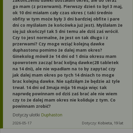
zakończeniu dawki dostałam okres, ale do teraz
go mam (z przerwami). Pierwszy dzień to był 3 maj,
ok 10 dni miałam cały czas okres ( taki średnio
obfity w tym może były 3 dni bardziej obfite i pare
dni co myślałam że końcówka już jest). Myślałam że
się już skończył tak 5 dni temu ale dziś zaś wrócił.
Czy to jest normalne, że jest on tak długo i z
przerwami? Czy moge wziąć kolejną dawke
duphastonu pomimo że dalej mam okres?
Ginekolog mówił że 14 dni od 1 dnia okresu mam
spowrotem zacząć brać koljną dawke(28 tabletek
na 14 dni), ale nie wpadłam na to by zapytać czy
jak dalej mam okres po tych 14 dniach to moge
brac kolejną dawke. Nie sądziłąm że będzie aż tyle
trwał. 14 dni od 3maja mija 16 maja więc tak
naprwdę powinnam od dziś zaś brać ale nie wiem
czy to że dalej mam okres nie koliduje z tym. Co
powinnam zrobić?
Dotyczy ulotki
Duphaston
2026-05-17
Dotyczy:
Kobieta, 19 lat