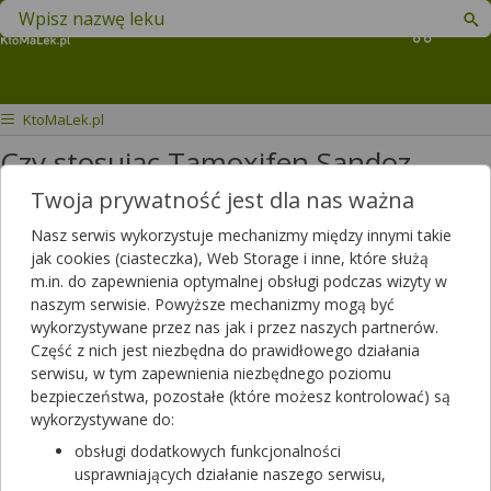
Znajdź lek w swojej okolicy
Koszyk
KtoMaLek.pl
Czy stosując Tamoxifen Sandoz
mogę pić olej z czarnuszki?
Twoja prywatność jest dla nas ważna
Nasz serwis wykorzystuje mechanizmy między innymi takie
Czy podczas terapii TAMOXIFENEM
jak cookies (ciasteczka), Web Storage i inne, które służą
Sandoz 20mg można pić olej z
m.in. do zapewnienia optymalnej obsługi podczas wizyty w
czarnuszki
naszym serwisie. Powyższe mechanizmy mogą być
wykorzystywane przez nas jak i przez naszych partnerów.
Dotyczy ulotki
Tamoxifen Sandoz
Część z nich jest niezbędna do prawidłowego działania
serwisu, w tym zapewnienia niezbędnego poziomu
Dotyczy:
Mężczyzna, 64 lata
bezpieczeństwa, pozostałe (które możesz kontrolować) są
wykorzystywane do:
obsługi dodatkowych funkcjonalności
usprawniających działanie naszego serwisu,