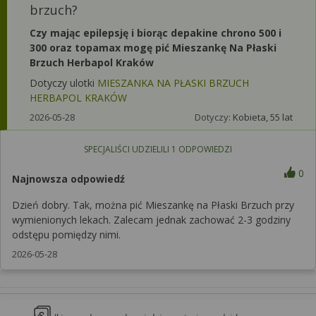
brzuch?
Czy mając epilepsję i biorąc depakine chrono 500 i
300 oraz topamax mogę pić Mieszankę Na Płaski
Brzuch Herbapol Kraków
Dotyczy ulotki
MIESZANKA NA PŁASKI BRZUCH
HERBAPOL KRAKÓW
2026-05-28
Dotyczy:
Kobieta, 55 lat
SPECJALIŚCI UDZIELILI
1
ODPOWIEDZI
0
Najnowsza odpowiedź
Dzień dobry. Tak, można pić Mieszankę na Płaski Brzuch przy
wymienionych lekach. Zalecam jednak zachować 2-3 godziny
odstępu pomiędzy nimi.
2026-05-28