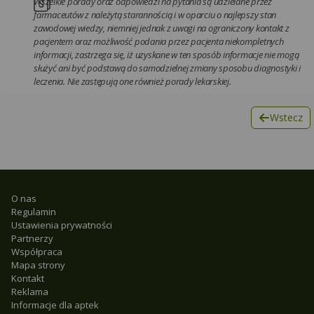
Wszelkie porady oraz odpowiedzi na pytania są udzielane przez
farmaceutów z należytą starannością i w oparciu o najlepszy stan
zawodowej wiedzy, niemniej jednak z uwagi na ograniczony kontakt z
pacjentem oraz możliwość podania przez pacjenta niekompletnych
informacji, zastrzega się, iż uzyskane w ten sposób informacje nie mogą
służyć ani być podstawą do samodzielnej zmiany sposobu diagnostyki i
leczenia. Nie zastępują one również porady lekarskiej.
Wstecz
O nas
Regulamin
Ustawienia prywatności
Partnerzy
Współpraca
Mapa strony
Kontakt
Reklama
Informacje dla aptek