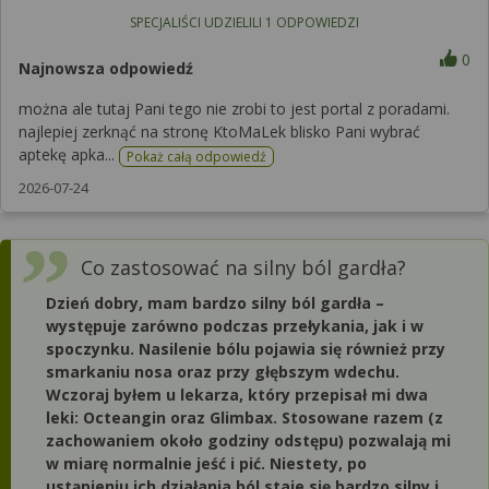
SPECJALIŚCI UDZIELILI
1
ODPOWIEDZI
0
Najnowsza odpowiedź
można ale tutaj Pani tego nie zrobi to jest portal z poradami.
najlepiej zerknąć na stronę KtoMaLek blisko Pani wybrać
aptekę apka...
Pokaż całą odpowiedź
2026-07-24
Co zastosować na silny ból gardła?
Dzień dobry, mam bardzo silny ból gardła –
występuje zarówno podczas przełykania, jak i w
spoczynku. Nasilenie bólu pojawia się również przy
smarkaniu nosa oraz przy głębszym wdechu.
Wczoraj byłem u lekarza, który przepisał mi dwa
leki: Octeangin oraz Glimbax. Stosowane razem (z
zachowaniem około godziny odstępu) pozwalają mi
w miarę normalnie jeść i pić. Niestety, po
ustąpieniu ich działania ból staje się bardzo silny i