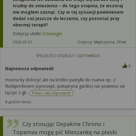
trudny do zniesienia – do tego stopnia, że wczoraj
nie mogłem zasnąć. Czy w tej sytuacji powinienem
dodać coś jeszcze do leczenia, czy pozostać przy
obecnej terapii?
Dotyczy ulotki
Octeangin
2026-03-31
Dotyczy:
Mężczyzna, 19 lat
SPECJALIŚCI UDZIELILI
1
ODPOWIEDZI
0
Najnowsza odpowiedź
można by dołożyć ale na krótko pastylki do ssania np.: z
flurbiprofenem (synosept, polopiryna gardło) nie powinno sie
łączyc z gli...
Pokaż całą odpowiedź
8 godzin temu
Czy stosując Depakine Chrono i
Topamax mogę pić Mieszankę na płaski