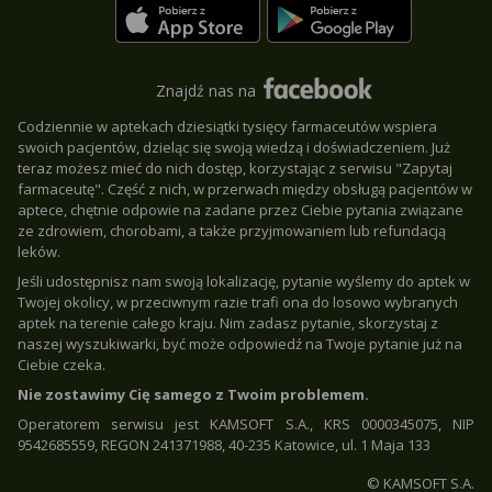
Znajdź nas na
Codziennie w aptekach dziesiątki tysięcy farmaceutów wspiera
swoich pacjentów, dzieląc się swoją wiedzą i doświadczeniem. Już
teraz możesz mieć do nich dostęp, korzystając z serwisu "Zapytaj
farmaceutę". Część z nich, w przerwach między obsługą pacjentów w
aptece, chętnie odpowie na zadane przez Ciebie pytania związane
ze zdrowiem, chorobami, a także przyjmowaniem lub refundacją
leków.
Jeśli udostępnisz nam swoją lokalizację, pytanie wyślemy do aptek w
Twojej okolicy, w przeciwnym razie trafi ona do losowo wybranych
aptek na terenie całego kraju. Nim zadasz pytanie, skorzystaj z
naszej wyszukiwarki, być może odpowiedź na Twoje pytanie już na
Ciebie czeka.
Nie zostawimy Cię samego z Twoim problemem.
Operatorem serwisu jest KAMSOFT S.A., KRS 0000345075, NIP
9542685559, REGON 241371988, 40-235 Katowice, ul. 1 Maja 133
© KAMSOFT S.A.