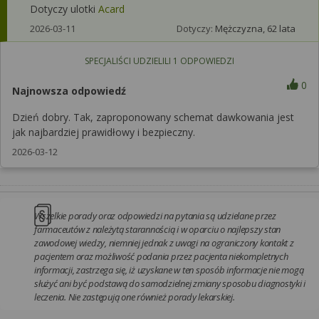
Dotyczy ulotki
Acard
2026-03-11
Dotyczy:
Mężczyzna, 62 lata
SPECJALIŚCI UDZIELILI
1
ODPOWIEDZI
0
Najnowsza odpowiedź
Dzień dobry. Tak, zaproponowany schemat dawkowania jest
jak najbardziej prawidłowy i bezpieczny.
2026-03-12
Wszelkie porady oraz odpowiedzi na pytania są udzielane przez
farmaceutów z należytą starannością i w oparciu o najlepszy stan
zawodowej wiedzy, niemniej jednak z uwagi na ograniczony kontakt z
pacjentem oraz możliwość podania przez pacjenta niekompletnych
informacji, zastrzega się, iż uzyskane w ten sposób informacje nie mogą
służyć ani być podstawą do samodzielnej zmiany sposobu diagnostyki i
leczenia. Nie zastępują one również porady lekarskiej.