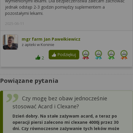
wymienionymi lekami. Dla bezpieczeństwa zalecam zachować
jednak odstęp 2-3 godzin pomiędzy suplementem a
pozostałymi lekami.
2025-06-11
mgr farm Jan Pawełkiewicz
z apteki w Koninie
Podziękuj
2
Powiązane pytania
Czy mogę bez obaw jednocześnie
stosować Acard i Clexane?
Dzień dobry. Na stałe zażywam acard, a teraz po
operacji piersi zalecono mi clexane 4000j przez 30
dni. Czy równoczesne zażywanie tych leków może