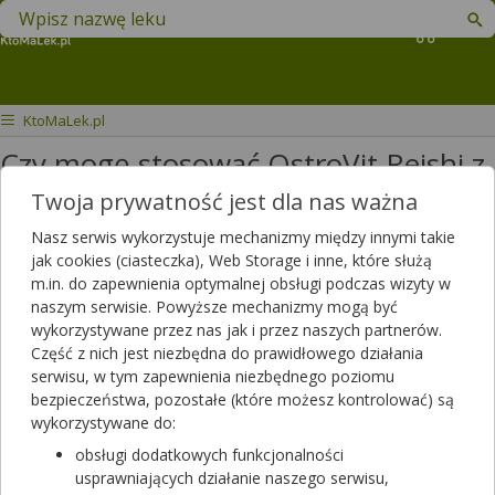
Znajdź lek w swojej okolicy
Koszyk
KtoMaLek.pl
Czy mogę stosować OstroVit Reishi z
moimi lekami?
Twoja prywatność jest dla nas ważna
Nasz serwis wykorzystuje mechanizmy między innymi takie
Dzień dobry, Biorę takie leki jak
jak cookies (ciasteczka), Web Storage i inne, które służą
acard 75mg, bibloc 2,5mg, co-
m.in. do zapewnienia optymalnej obsługi podczas wizyty w
valsacor 80mg (pół tabletki),
naszym serwisie. Powyższe mechanizmy mogą być
wykorzystywane przez nas jak i przez naszych partnerów.
fluoxetin 20mg, rupaller 10mg,
Część z nich jest niezbędna do prawidłowego działania
azalia. Zakupiłam suplement reishi
serwisu, w tym zapewnienia niezbędnego poziomu
marki Ostrovit- czy z wymienionymi
bezpieczeństwa, pozostałe (które możesz kontrolować) są
lekami mogę brać w.w. suplement?
wykorzystywane do:
Nadmienię że mam bardzo duża
obsługi dodatkowych funkcjonalności
nadwagę. Dziękuję i pozdrawiam
usprawniających działanie naszego serwisu,