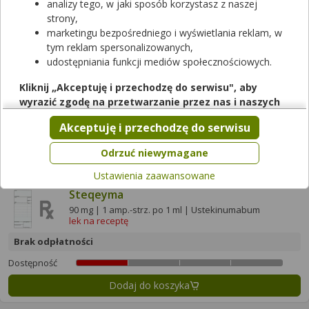
analizy tego, w jaki sposób korzystasz z naszej
Dodaj do koszyka
strony,
marketingu bezpośredniego i wyświetlania reklam, w
tym reklam spersonalizowanych,
Steqeyma
udostępniania funkcji mediów społecznościowych.
45 mg | 1 amp.-strz. po 0.5 ml | Ustekinumabum
lek na receptę
Kliknij „Akceptuję i przechodzę do serwisu", aby
wyrazić zgodę na przetwarzanie przez nas i naszych
Brak odpłatności
partnerów Twoich danych w powyższych celach.
Akceptuję i przechodzę do serwisu
Dostępność
Pamiętaj, że wyrażenie zgody jest dobrowolne, a wyrażoną
Dodaj do koszyka
zgodę możesz w każdej chwili cofnąć, możesz też wycofać
Odrzuć niewymagane
zgodę na przetwarzanie Twoich danych tylko w niektórych
Ustawienia zaawansowane
celach. Jeżeli chcesz dowiedzieć się więcej lub chcesz
Steqeyma
przeprowadzić konfigurację szczegółową, to możesz tego
dokonać za pomocą „Ustawień zaawansowanych".
90 mg | 1 amp.-strz. po 1 ml | Ustekinumabum
lek na receptę
Więcej informacji na temat wykorzystywania narzędzi
Brak odpłatności
zewnętrznych w naszym serwisie znajdziesz w
Regulaminie
Serwisu
.
Dostępność
Dodaj do koszyka