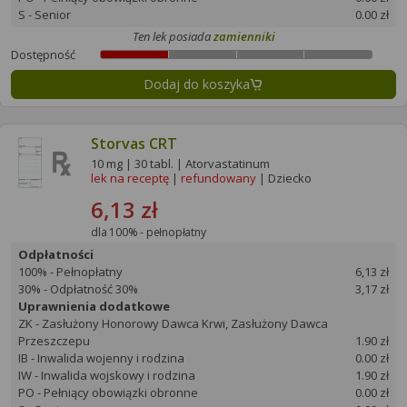
S - Senior
0.00 zł
Ten lek posiada
zamienniki
Dostępność
Dodaj do koszyka
Storvas CRT
10 mg | 30 tabl. | Atorvastatinum
lek na receptę
|
refundowany
| Dziecko
6,13 zł
dla 100% - pełnopłatny
Odpłatności
100% - Pełnopłatny
6,13 zł
30% - Odpłatność 30%
3,17 zł
Uprawnienia dodatkowe
ZK - Zasłużony Honorowy Dawca Krwi, Zasłużony Dawca
Przeszczepu
1.90 zł
IB - Inwalida wojenny i rodzina
0.00 zł
IW - Inwalida wojskowy i rodzina
1.90 zł
PO - Pełniący obowiązki obronne
0.00 zł