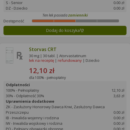
S - Senior
0.00 zł
DZ - Dziecko
0.00 zł
Ten lek posiada
zamienniki
Dostępność
Dodaj do koszyka
Storvas CRT
30 mg | 30 tabl. | Atorvastatinum
lek na receptę
|
refundowany
| Dziecko
12,10 zł
dla 100% - pełnopłatny
Odpłatności
100% - Pełnopłatny
12,10 zł
30% - Odpłatność 30%
3,63 zł
Uprawnienia dodatkowe
ZK - Zasłużony Honorowy Dawca Krwi, Zasłużony Dawca
Przeszczepu
0.00 zł
IB - Inwalida wojenny i rodzina
0.00 zł
IW - Inwalida wojskowy i rodzina
0.00 zł
PO - Pełniący obowiązki obronne
0.00 zł