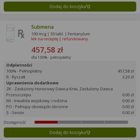
Dodaj do koszyka
Submena
100 mcg | 30 tabl. | Fentanylum
lek na receptę
|
refundowany
457,58 zł
dla 100% - pełnopłatny
Odpłatności
100% - Pełnopłatny
457,58 zł
R - Ryczałt
3,20 zł
Uprawnienia dodatkowe
ZK - Zasłużony Honorowy Dawca Krwi, Zasłużony Dawca
Przeszczepu
0.00 zł
IW - Inwalida wojskowy i rodzina
0.00 zł
PO - Pełniący obowiązki obronne
0.00 zł
S - Senior
0.00 zł
Dostępność
Dodaj do koszyka