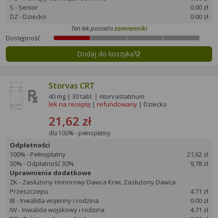
S - Senior
0.00 zł
DZ - Dziecko
0.00 zł
Ten lek posiada
zamienniki
Dostępność
Dodaj do koszyka
Storvas CRT
40 mg | 30 tabl. | Atorvastatinum
lek na receptę
|
refundowany
| Dziecko
21,62 zł
dla 100% - pełnopłatny
Odpłatności
100% - Pełnopłatny
21,62 zł
30% - Odpłatność 30%
9,78 zł
Uprawnienia dodatkowe
ZK - Zasłużony Honorowy Dawca Krwi, Zasłużony Dawca
Przeszczepu
4.71 zł
IB - Inwalida wojenny i rodzina
0.00 zł
IW - Inwalida wojskowy i rodzina
4.71 zł