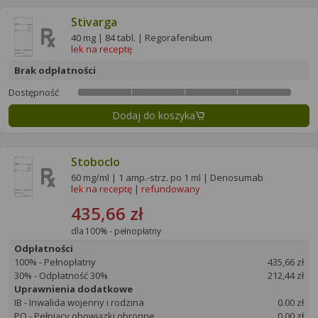
Stivarga
40 mg | 84 tabl. | Regorafenibum
lek na receptę
Brak odpłatności
Dostępność
Dodaj do koszyka
Stoboclo
60 mg/ml | 1 amp.-strz. po 1 ml | Denosumab
lek na receptę
|
refundowany
435,66 zł
dla 100% - pełnopłatny
Odpłatności
100% - Pełnopłatny
435,66 zł
30% - Odpłatność 30%
212,44 zł
Uprawnienia dodatkowe
IB - Inwalida wojenny i rodzina
0.00 zł
PO - Pełniący obowiązki obronne
0.00 zł