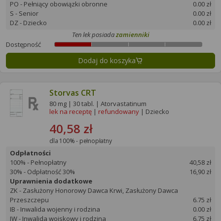
PO - Pełniący obowiązki obronne
0.00 zł
S - Senior
0.00 zł
DZ - Dziecko
0.00 zł
Ten lek posiada
zamienniki
Dostępność
Dodaj do koszyka
Storvas CRT
80 mg | 30 tabl. | Atorvastatinum
lek na receptę
|
refundowany
| Dziecko
40,58 zł
dla 100% - pełnopłatny
Odpłatności
100% - Pełnopłatny
40,58 zł
30% - Odpłatność 30%
16,90 zł
Uprawnienia dodatkowe
ZK - Zasłużony Honorowy Dawca Krwi, Zasłużony Dawca
Przeszczepu
6.75 zł
IB - Inwalida wojenny i rodzina
0.00 zł
IW - Inwalida wojskowy i rodzina
6.75 zł