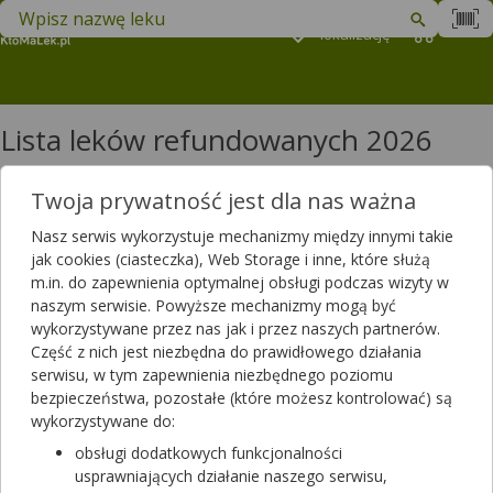
Znajdź lek w swojej okolicy
Podaj
lokalizację
Koszyk
M
Lista leków refundowanych 2026
Filtrowanie
Twoja prywatność jest dla nas ważna
Filtrowanie
Nasz serwis wykorzystuje mechanizmy między innymi takie
Wyniki wyszukiwania
(5430)
jak cookies (ciasteczka), Web Storage i inne, które służą
m.in. do zapewnienia optymalnej obsługi podczas wizyty w
naszym serwisie. Powyższe mechanizmy mogą być
Wyczyść filtry
wykorzystywane przez nas jak i przez naszych partnerów.
Część z nich jest niezbędna do prawidłowego działania
Steqeyma
serwisu, w tym zapewnienia niezbędnego poziomu
130 mg | 1 fiol. po 26 ml | Ustekinumabum
bezpieczeństwa, pozostałe (które możesz kontrolować) są
lek na receptę
wykorzystywane do:
Brak odpłatności
obsługi dodatkowych funkcjonalności
usprawniających działanie naszego serwisu,
Dostępność