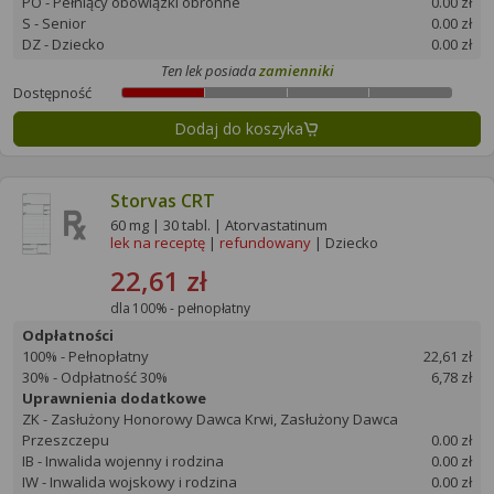
PO - Pełniący obowiązki obronne
0.00 zł
S - Senior
0.00 zł
DZ - Dziecko
0.00 zł
Ten lek posiada
zamienniki
Dostępność
Dodaj do koszyka
Storvas CRT
60 mg | 30 tabl. | Atorvastatinum
lek na receptę
|
refundowany
| Dziecko
22,61 zł
dla 100% - pełnopłatny
Odpłatności
100% - Pełnopłatny
22,61 zł
30% - Odpłatność 30%
6,78 zł
Uprawnienia dodatkowe
ZK - Zasłużony Honorowy Dawca Krwi, Zasłużony Dawca
Przeszczepu
0.00 zł
IB - Inwalida wojenny i rodzina
0.00 zł
IW - Inwalida wojskowy i rodzina
0.00 zł