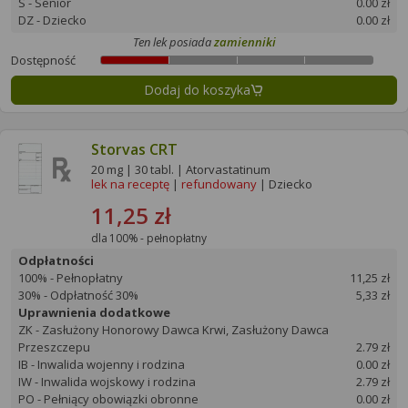
S - Senior
0.00 zł
DZ - Dziecko
0.00 zł
Ten lek posiada
zamienniki
Dostępność
Dodaj do koszyka
Storvas CRT
20 mg | 30 tabl. | Atorvastatinum
lek na receptę
|
refundowany
| Dziecko
11,25 zł
dla 100% - pełnopłatny
Odpłatności
100% - Pełnopłatny
11,25 zł
30% - Odpłatność 30%
5,33 zł
Uprawnienia dodatkowe
ZK - Zasłużony Honorowy Dawca Krwi, Zasłużony Dawca
Przeszczepu
2.79 zł
IB - Inwalida wojenny i rodzina
0.00 zł
IW - Inwalida wojskowy i rodzina
2.79 zł
PO - Pełniący obowiązki obronne
0.00 zł