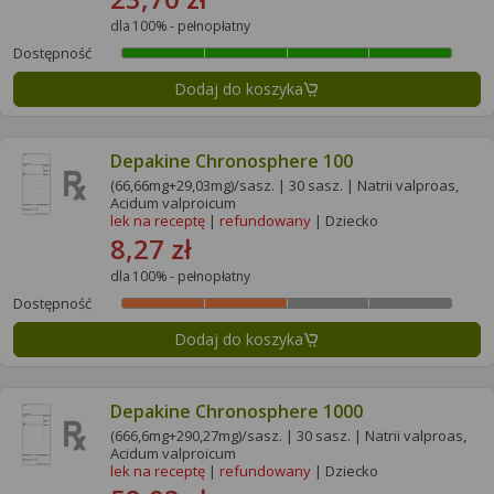
dla 100% - pełnopłatny
Dostępność
Dodaj do koszyka
Depakine Chronosphere 100
(66,66mg+29,03mg)/sasz. | 30 sasz. | Natrii valproas,
Acidum valproicum
lek na receptę
|
refundowany
| Dziecko
8,27 zł
dla 100% - pełnopłatny
Dostępność
Dodaj do koszyka
Depakine Chronosphere 1000
(666,6mg+290,27mg)/sasz. | 30 sasz. | Natrii valproas,
Acidum valproicum
lek na receptę
|
refundowany
| Dziecko