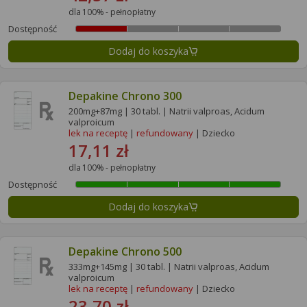
dla 100% - pełnopłatny
Dostępność
Dodaj do koszyka
Depakine Chrono 300
200mg+87mg | 30 tabl. | Natrii valproas, Acidum
valproicum
lek na receptę
|
refundowany
| Dziecko
17,11 zł
dla 100% - pełnopłatny
Dostępność
Dodaj do koszyka
Depakine Chrono 500
333mg+145mg | 30 tabl. | Natrii valproas, Acidum
valproicum
lek na receptę
|
refundowany
| Dziecko
23,70 zł