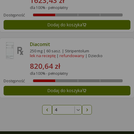
1623,43 zł
dla 100% - pełnopłatny
Dostępność
Dodaj do koszyka
Diacomit
250 mg | 60 sasz. | Stiripentolum
lek na receptę
|
refundowany
| Dziecko
820,64 zł
dla 100% - pełnopłatny
Dostępność
Dodaj do koszyka
Poprzednia strona
Następna strona