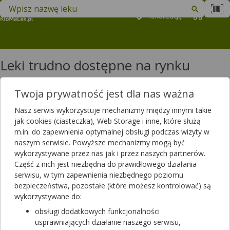
Znajdź lek w swojej okolicy
Podaj
lokalizację
Koszyk
M
Leki trudno dostępne na rynku
Filtrowanie
Twoja prywatność jest dla nas ważna
Filtrowanie
Nasz serwis wykorzystuje mechanizmy między innymi takie
Wyniki wyszukiwania
(318)
jak cookies (ciasteczka), Web Storage i inne, które służą
m.in. do zapewnienia optymalnej obsługi podczas wizyty w
naszym serwisie. Powyższe mechanizmy mogą być
Wyczyść filtry
wykorzystywane przez nas jak i przez naszych partnerów.
Część z nich jest niezbędna do prawidłowego działania
Daivobet
serwisu, w tym zapewnienia niezbędnego poziomu
(50mcg+500mcg)/g | 30 g | Calcipotriolum,
bezpieczeństwa, pozostałe (które możesz kontrolować) są
Betamethasonum
wykorzystywane do:
lek na receptę
|
refundowany
| Dziecko
65,79 zł
obsługi dodatkowych funkcjonalności
usprawniających działanie naszego serwisu,
dla 100% - pełnopłatny