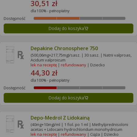
30,51 zł
dla 100% - pełnopłatny
Dostępność
Dodaj do koszyka
Depakine Chronosphere 750
(500,06mg+217,75mg)/sasz. | 30 sasz. | Natrii valproas,
Acidum valproicum
lek na receptę
|
refundowany
| Dziecko
44,30 zł
dla 100% - pełnopłatny
Dostępność
Dodaj do koszyka
Depo-Medrol Z Lidokainą
(40mg+10mg)/ml | 1 fiol. po 1 ml | Methylprednisoloni
acetas + Lidocaini hydrochloridum monohydricum
lek na receptę
|
refundowany
| Ciąża | Dziecko