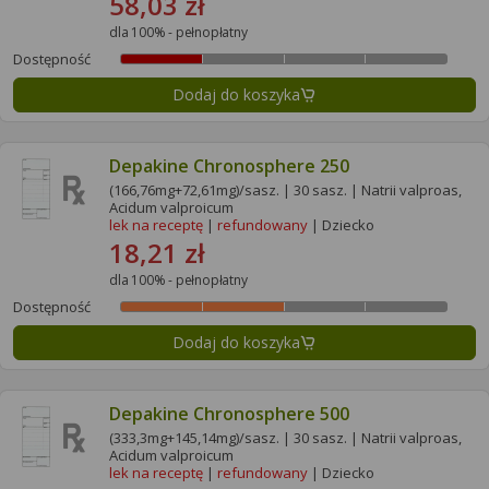
58,03 zł
dla 100% - pełnopłatny
Dostępność
Dodaj do koszyka
Depakine Chronosphere 250
(166,76mg+72,61mg)/sasz. | 30 sasz. | Natrii valproas,
Acidum valproicum
lek na receptę
|
refundowany
| Dziecko
18,21 zł
dla 100% - pełnopłatny
Dostępność
Dodaj do koszyka
Depakine Chronosphere 500
(333,3mg+145,14mg)/sasz. | 30 sasz. | Natrii valproas,
Acidum valproicum
lek na receptę
|
refundowany
| Dziecko