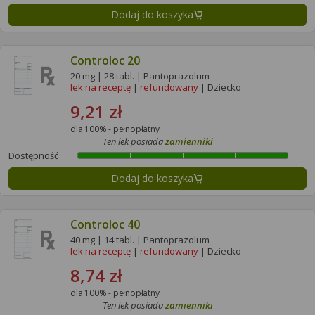
Dodaj do koszyka
Controloc 20
20 mg | 28 tabl. | Pantoprazolum
lek na receptę
|
refundowany
| Dziecko
9,21 zł
dla 100% - pełnopłatny
Ten lek posiada
zamienniki
Dostępność
Dodaj do koszyka
Controloc 40
40 mg | 14 tabl. | Pantoprazolum
lek na receptę
|
refundowany
| Dziecko
8,74 zł
dla 100% - pełnopłatny
Ten lek posiada
zamienniki