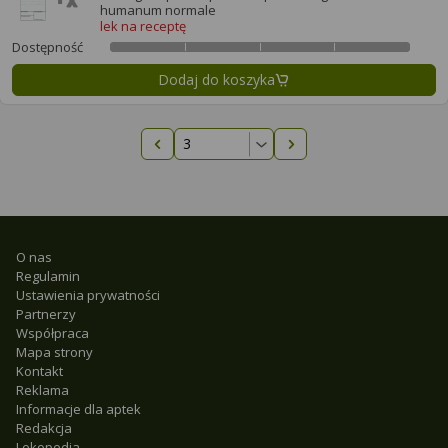
humanum normale
lek na receptę
Dostępność
Dodaj do koszyka
Poprzednia strona
Następna strona
O nas
Regulamin
Ustawienia prywatności
Partnerzy
Współpraca
Mapa strony
Kontakt
Reklama
Informacje dla aptek
Redakcja
Lekopedia