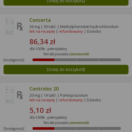
Dodaj do koszyka
Concerta
36 mg | 30 tabl. | Methylphenidati hydrochloridum
lek na receptę
|
refundowany
| Dziecko
86,34 zł
dla 100% - pełnopłatny
Ten lek posiada
zamienniki
Dostępność
Dodaj do koszyka
Controloc 20
20 mg | 14 tabl. | Pantoprazolum
lek na receptę
|
refundowany
| Dziecko
5,10 zł
dla 100% - pełnopłatny
Ten lek posiada
zamienniki
Dostępność