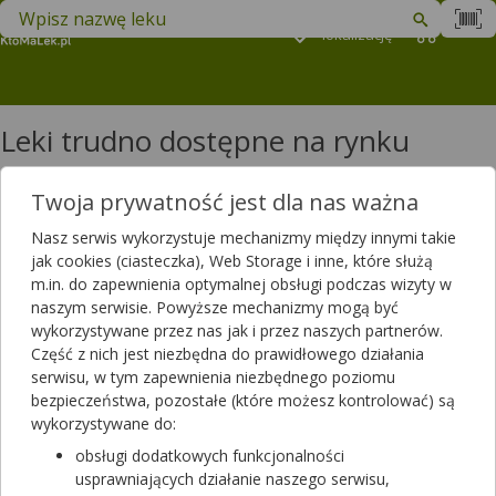
Znajdź lek w swojej okolicy
Podaj
lokalizację
Koszyk
M
Leki trudno dostępne na rynku
Filtrowanie
Twoja prywatność jest dla nas ważna
Filtrowanie
Nasz serwis wykorzystuje mechanizmy między innymi takie
Wyniki wyszukiwania
(318)
jak cookies (ciasteczka), Web Storage i inne, które służą
m.in. do zapewnienia optymalnej obsługi podczas wizyty w
naszym serwisie. Powyższe mechanizmy mogą być
Wyczyść filtry
wykorzystywane przez nas jak i przez naszych partnerów.
Część z nich jest niezbędna do prawidłowego działania
Budiair
serwisu, w tym zapewnienia niezbędnego poziomu
200 mcg/daw. | 1 poj. po 200 daw. | z ustnikiem |
bezpieczeństwa, pozostałe (które możesz kontrolować) są
Budesonidum
wykorzystywane do:
lek na receptę
|
refundowany
| Ciąża | Dziecko
64,20 zł
obsługi dodatkowych funkcjonalności
usprawniających działanie naszego serwisu,
dla 100% - pełnopłatny