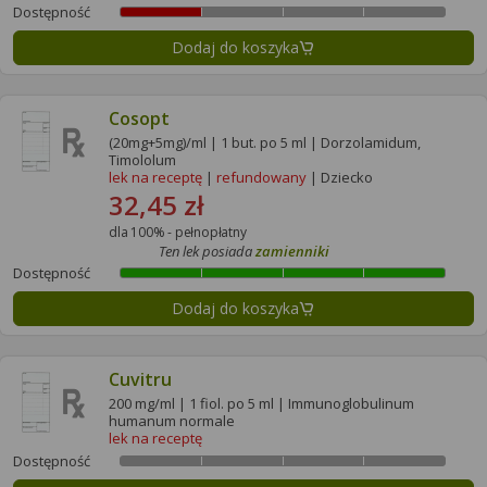
Dostępność
Dodaj do koszyka
Cosopt
(20mg+5mg)/ml | 1 but. po 5 ml | Dorzolamidum,
Timololum
lek na receptę
|
refundowany
| Dziecko
32,45 zł
dla 100% - pełnopłatny
Ten lek posiada
zamienniki
Dostępność
Dodaj do koszyka
Cuvitru
200 mg/ml | 1 fiol. po 5 ml | Immunoglobulinum
humanum normale
lek na receptę
Dostępność