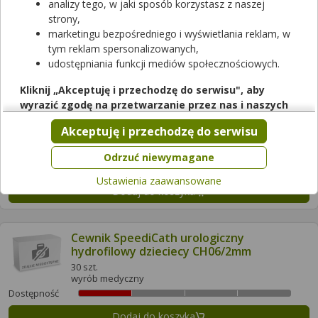
analizy tego, w jaki sposób korzystasz z naszej
Dostępność
strony,
marketingu bezpośredniego i wyświetlania reklam, w
Dodaj do koszyka
tym reklam spersonalizowanych,
udostępniania funkcji mediów społecznościowych.
Cetrotide
Kliknij „Akceptuję i przechodzę do serwisu", aby
250 mcg/ml | 1 zest. | Cetrorelixum
wyrazić zgodę na przetwarzanie przez nas i naszych
lek na receptę
|
refundowany
partnerów Twoich danych w powyższych celach.
104,52 zł
Akceptuję i przechodzę do serwisu
Pamiętaj, że wyrażenie zgody jest dobrowolne, a wyrażoną
dla 100% - pełnopłatny
zgodę możesz w każdej chwili cofnąć, możesz też wycofać
Odrzuć niewymagane
Dostępność
zgodę na przetwarzanie Twoich danych tylko w niektórych
Ustawienia zaawansowane
celach. Jeżeli chcesz dowiedzieć się więcej lub chcesz
Dodaj do koszyka
przeprowadzić konfigurację szczegółową, to możesz tego
dokonać za pomocą „Ustawień zaawansowanych".
Więcej informacji na temat wykorzystywania narzędzi
Cewnik SpeediCath urologiczny
hydrofilowy dzieciecy CH06/2mm
zewnętrznych w naszym serwisie znajdziesz w
Regulaminie
Serwisu
.
30 szt.
wyrób medyczny
Dostępność
Dodaj do koszyka