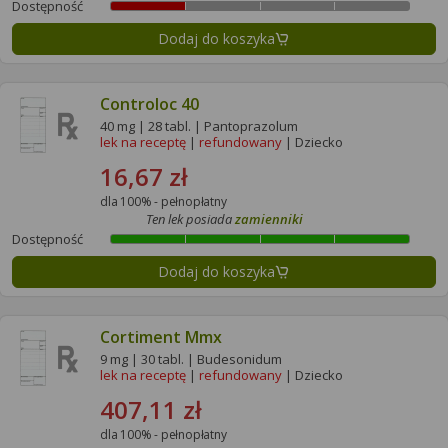
Dostępność
Dodaj do koszyka
Controloc 40
40 mg | 28 tabl. | Pantoprazolum
lek na receptę
|
refundowany
| Dziecko
16,67 zł
dla 100% - pełnopłatny
Ten lek posiada
zamienniki
Dostępność
Dodaj do koszyka
Cortiment Mmx
9 mg | 30 tabl. | Budesonidum
lek na receptę
|
refundowany
| Dziecko
407,11 zł
dla 100% - pełnopłatny