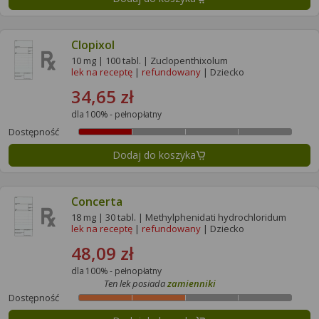
Clopixol
10 mg | 100 tabl. | Zuclopenthixolum
lek na receptę
|
refundowany
| Dziecko
34,65 zł
dla 100% - pełnopłatny
Dostępność
Dodaj do koszyka
Concerta
18 mg | 30 tabl. | Methylphenidati hydrochloridum
lek na receptę
|
refundowany
| Dziecko
48,09 zł
dla 100% - pełnopłatny
Ten lek posiada
zamienniki
Dostępność