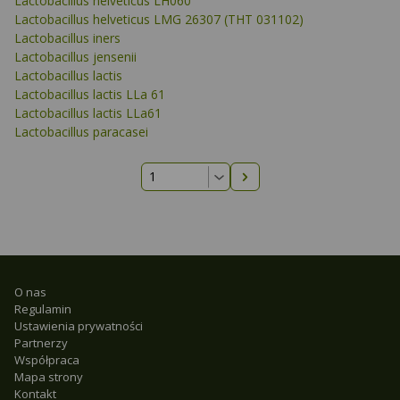
Lactobacillus helveticus LH060
Lactobacillus helveticus LMG 26307 (THT 031102)
Lactobacillus iners
Lactobacillus jensenii
Lactobacillus lactis
Lactobacillus lactis LLa 61
Lactobacillus lactis LLa61
Lactobacillus paracasei
Następna strona
O nas
Regulamin
Ustawienia prywatności
Partnerzy
Współpraca
Mapa strony
Kontakt