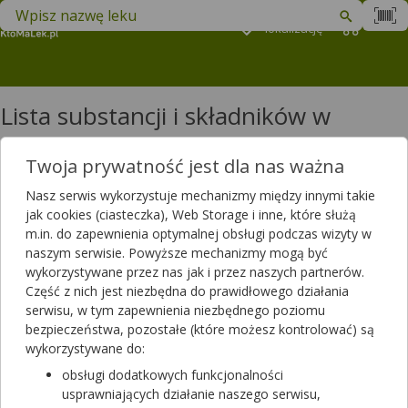
Znajdź lek w swojej okolicy
Podaj
lokalizację
Koszyk
M
Lista substancji i składników w
produktach: litera L
Twoja prywatność jest dla nas ważna
Lista substancji i składników w produktach: litera L
Nasz serwis wykorzystuje mechanizmy między innymi takie
Labetalolum
jak cookies (ciasteczka), Web Storage i inne, które służą
Lacticaseibacillus casei LC89
m.in. do zapewnienia optymalnej obsługi podczas wizyty w
Lacticaseibacillus paracasei DG® - I-1572, DSM 34154
naszym serwisie. Powyższe mechanizmy mogą być
Lacticaseibacillus paracasei LC86
wykorzystywane przez nas jak i przez naszych partnerów.
Lacticaseibacillus rhamnosus LRa05
Część z nich jest niezbędna do prawidłowego działania
Lacticaseibacillus rhamnosus R0011 + Lactobacillus helveticus
serwisu, w tym zapewnienia niezbędnego poziomu
Lactiplantibacillus plantarum LP01 (LMG P-21021) liofilizowane
bezpieczeństwa, pozostałe (które możesz kontrolować) są
Lactiplantibacillus plantarum LP6595
wykorzystywane do:
Lactiplantibacillus plantarum Lp90
obsługi dodatkowych funkcjonalności
Lactiplantibacillus plantarum Lp-G18
usprawniających działanie naszego serwisu,
Lactiplantibacillus plantarum PL3