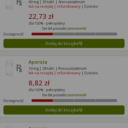
60 mg | 30 tabl. | Atorvastatinum
lek na receptę
|
refundowany
| Dziecko
22,73 zł
dla 100% - pełnopłatny
Ten lek posiada
zamienniki
Dostępność
Dodaj do koszyka
Aporoza
10 mg | 28 tabl. | Rosuvastatinum
lek na receptę
|
refundowany
| Dziecko
8,82 zł
dla 100% - pełnopłatny
Ten lek posiada
zamienniki
Dostępność
Dodaj do koszyka