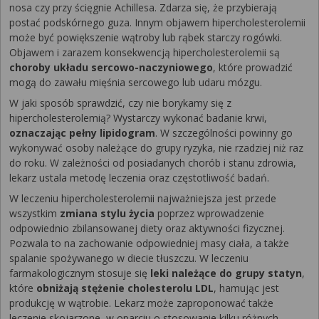
nosa czy przy ścięgnie Achillesa. Zdarza się, że przybierają
postać podskórnego guza. Innym objawem hipercholesterolemii
może być powiększenie wątroby lub rąbek starczy rogówki.
Objawem i zarazem konsekwencją hipercholesterolemii są
choroby układu sercowo-naczyniowego
, które prowadzić
mogą do zawału mięśnia sercowego lub udaru mózgu.
W jaki sposób sprawdzić, czy nie borykamy się z
hipercholesterolemią? Wystarczy wykonać badanie krwi,
oznaczając pełny lipidogram
. W szczególności powinny go
wykonywać osoby należące do grupy ryzyka, nie rzadziej niż raz
do roku. W zależności od posiadanych chorób i stanu zdrowia,
lekarz ustala metodę leczenia oraz częstotliwość badań.
W leczeniu hipercholesterolemii najważniejsza jest przede
wszystkim
zmiana stylu życia
poprzez wprowadzenie
odpowiednio zbilansowanej diety oraz aktywności fizycznej.
Pozwala to na zachowanie odpowiedniej masy ciała, a także
spalanie spożywanego w diecie tłuszczu. W leczeniu
farmakologicznym stosuje się
leki należące do grupy statyn
,
które
obniżają stężenie cholesterolu LDL
, hamując jest
produkcję w wątrobie. Lekarz może zaproponować także
leczenie skojarzone, w oparciu o stosowanie kilku różnych