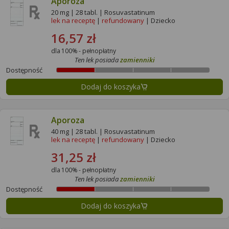
Aporoza
20 mg | 28 tabl. | Rosuvastatinum
lek na receptę
|
refundowany
| Dziecko
16,57 zł
dla 100% - pełnopłatny
Ten lek posiada
zamienniki
Dostępność
Dodaj do koszyka
Aporoza
40 mg | 28 tabl. | Rosuvastatinum
lek na receptę
|
refundowany
| Dziecko
31,25 zł
dla 100% - pełnopłatny
Ten lek posiada
zamienniki
Dostępność
Dodaj do koszyka