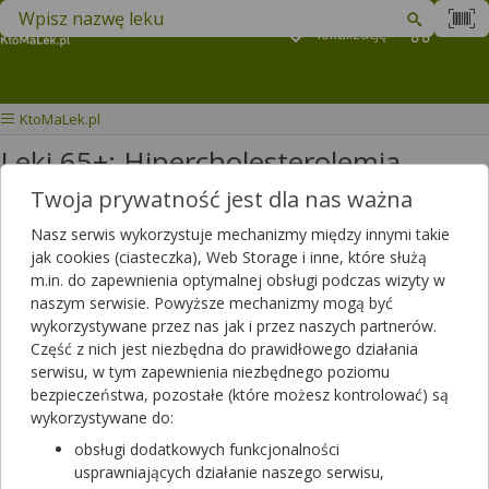
Znajdź lek w swojej okolicy
Podaj
lokalizację
Koszyk
M
KtoMaLek.pl
Leki 65+: Hipercholesterolemia
Twoja prywatność jest dla nas ważna
Wybierz grupę produktów
Nasz serwis wykorzystuje mechanizmy między innymi takie
jak cookies (ciasteczka), Web Storage i inne, które służą
W tej kategorii znajdziesz produkty w obniżonych cenach w ramach
m.in. do zapewnienia optymalnej obsługi podczas wizyty w
programu 65+ stosowane w hipercholesterolemii
naszym serwisie. Powyższe mechanizmy mogą być
wykorzystywane przez nas jak i przez naszych partnerów.
Receptę na lek 65+ może wystawić Lekarz podstawowej opieki
Część z nich jest niezbędna do prawidłowego działania
zdrowotnej, Pielęgniarka POZ lub Lekarz wypisujący receptę dla
serwisu, w tym zapewnienia niezbędnego poziomu
siebie lub dla rodziny. Podstawą do otrzymania bezpłatnego leku jest
bezpieczeństwa, pozostałe (które możesz kontrolować) są
wiek (ukończony 65. rok życia, weryfikowany przez numer PESEL),
wykorzystywane do:
recepta z literą S wpisaną w polu „kod uprawnień dodatkowych” oraz
umiejscowienie leku w wykazie bezpłatnych leków.
obsługi dodatkowych funkcjonalności
usprawniających działanie naszego serwisu,
Filtrowanie