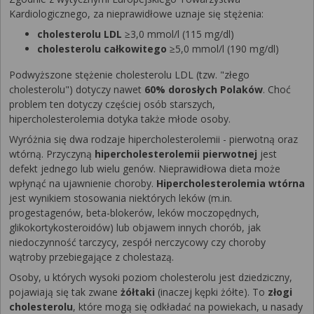
Kardiologicznego, za nieprawidłowe uznaje się stężenia:
cholesterolu LDL
≥3,0 mmol/l (115 mg/dl)
cholesterolu całkowitego
≥5,0 mmol/l (190 mg/dl)
Podwyższone stężenie cholesterolu LDL (tzw. "złego
cholesterolu") dotyczy nawet
60% dorosłych Polaków
. Choć
problem ten dotyczy częściej osób starszych,
hipercholesterolemia dotyka także młode osoby.
Wyróżnia się dwa rodzaje hipercholesterolemii - pierwotną oraz
wtórną. Przyczyną
hipercholesterolemii pierwotnej
jest
defekt jednego lub wielu genów. Nieprawidłowa dieta może
wpłynąć na ujawnienie choroby.
Hipercholesterolemia wtórna
jest wynikiem stosowania niektórych leków (m.in.
progestagenów, beta-blokerów, leków moczopędnych,
glikokortykosteroidów) lub objawem innych chorób, jak
niedoczynność tarczycy, zespół nerczycowy czy choroby
wątroby przebiegające z cholestazą.
Osoby, u których wysoki poziom cholesterolu jest dziedziczny,
pojawiają się tak zwane
żółtaki
(inaczej kępki żółte). To
złogi
cholesterolu
, które mogą się odkładać na powiekach, u nasady