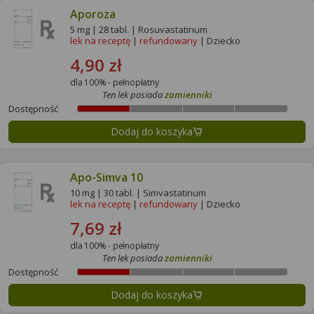
Aporoza
5 mg | 28 tabl. | Rosuvastatinum
lek na receptę
|
refundowany
| Dziecko
4,90 zł
dla 100% - pełnopłatny
Ten lek posiada
zamienniki
Dostępność
Dodaj do koszyka
Apo-Simva 10
10 mg | 30 tabl. | Simvastatinum
lek na receptę
|
refundowany
| Dziecko
7,69 zł
dla 100% - pełnopłatny
Ten lek posiada
zamienniki
Dostępność
Dodaj do koszyka