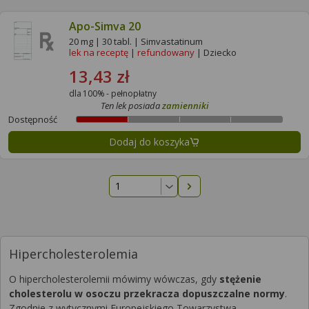
Apo-Simva 20
20 mg | 30 tabl. | Simvastatinum
lek na receptę
|
refundowany
| Dziecko
13,43 zł
dla 100% - pełnopłatny
Ten lek posiada
zamienniki
Dostępność
Dodaj do koszyka
Następna strona
Hipercholesterolemia
O hipercholesterolemii mówimy wówczas, gdy
stężenie
cholesterolu w osoczu przekracza dopuszczalne normy
.
Zgodnie z wytycznymi Europejskiego Towarzystwa