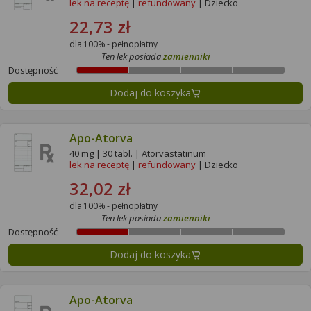
lek na receptę
|
refundowany
| Dziecko
22,73 zł
dla 100% - pełnopłatny
Ten lek posiada
zamienniki
Dostępność
Dodaj do koszyka
Apo-Atorva
40 mg | 30 tabl. | Atorvastatinum
lek na receptę
|
refundowany
| Dziecko
32,02 zł
dla 100% - pełnopłatny
Ten lek posiada
zamienniki
Dostępność
Dodaj do koszyka
Apo-Atorva