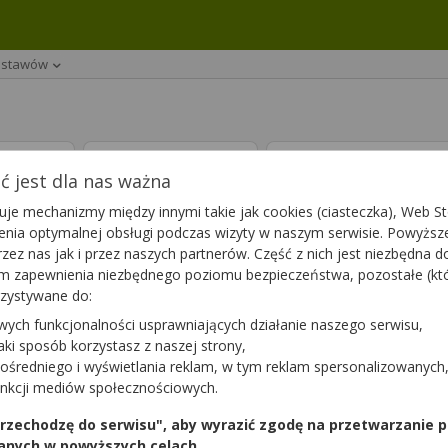
i stawów
ptę
Leki 65+
Suplementy die
 jest dla nas ważna
je mechanizmy między innymi takie jak cookies (ciasteczka), Web Sto
nia
(758)
ienia optymalnej obsługi podczas wizyty w naszym serwisie. Powyż
zez nas jak i przez naszych partnerów. Część z nich jest niezbędna 
tym zapewnienia niezbędnego poziomu bezpieczeństwa, pozostałe (k
rzystywane do:
arci
Allecold Active
wych funkcjonalności usprawniających działanie naszego serwisu,
Krem chłodzący
jaki sposób korzystasz z naszej strony,
100 g
ośredniego i wyświetlania reklam, w tym reklam spersonalizowanych
iety
kosmetyk
unkcji mediów społecznościowych.
Dostępność
Dostępność
Dodaj do koszyka
Do
 przechodzę do serwisu", aby wyrazić zgodę na przetwarzanie p
anych w powyższych celach.