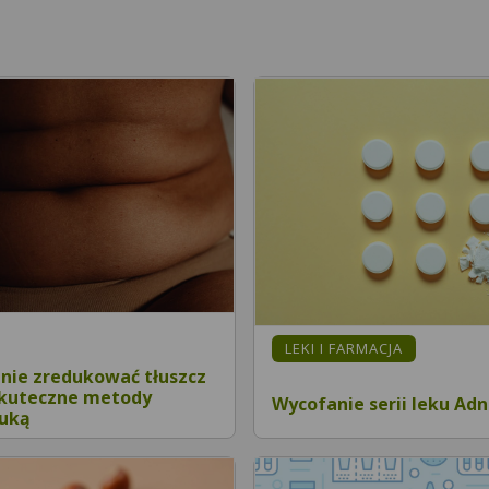
LEKI I FARMACJA
znie zredukować tłuszcz
Skuteczne metody
Wycofanie serii leku Ad
auką