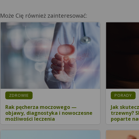
Może Cię również zainteresować:
ZDROWIE
PORADY
Rak pęcherza moczowego —
Jak skutec
objawy, diagnostyka i nowoczesne
trzewny? 
możliwości leczenia
poparte n