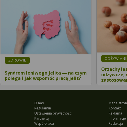
ODŻYWIANIE
ZDROWIE
Orzechy la
Syndrom leniwego jelita — na czym
odżywcze, 
polega i jak wspomóc pracę jelit?
zastosowan
O nas
Mapa stron
Regulamin
Kontakt
Ustawienia prywatności
Reklama
Partnerzy
Informacje 
Współpraca
Redakcja