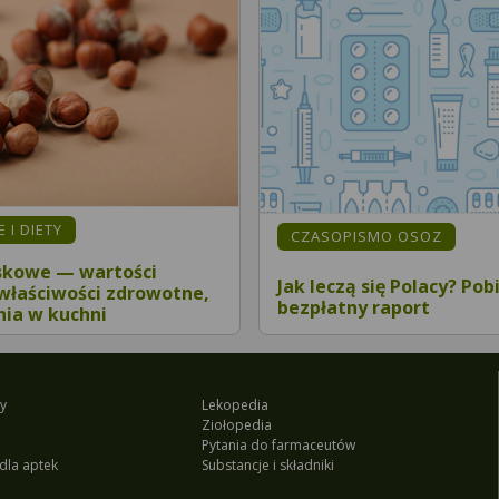
 I DIETY
CZASOPISMO OSOZ
skowe — wartości
Jak leczą się Polacy? Pob
właściwości zdrowotne,
bezpłatny raport
ia w kuchni
y
Lekopedia
Ziołopedia
Pytania do farmaceutów
dla aptek
Substancje i składniki