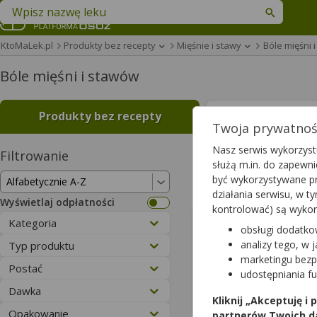
Znajdź lek w swojej okolicy
KtoMaLek.pl
Produkty bez recepty
Mięśnie i stawy
Bóle mięśni 
Bóle mięśni i stawów
Produkty bez recepty
Leki na rece
Twoja prywatność
Nasz serwis wykorzystu
Filtrowanie
Wyniki wyszukiwa
służą m.in. do zapewn
być wykorzystywane pr
Wyczyść filtry
działania serwisu, w 
Wyświetlaj odpłatności
kontrolować) są wyko
Aliness Cz
Kategoria
obsługi dodatko
Pazur
analizy tego, w 
Typ produktu
100 kaps.
marketingu bezp
suplement d
Postać
udostępniania f
Dostępność
Dawka
Dodaj do koszyka
Kliknij „Akceptuję i
Opakowanie
partnerów Twoich d