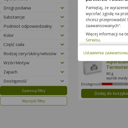
Drogi podania
Pamiętaj, że wyrażeni
Alpa Fra
wycofać zgodę na przet
Substancje
1 l
chcesz przeprowadzić
kosmetyk
zaawansowanych".
Podmiot odpowiedzialny
Dostępność
Więcej informacji na 
Kolor
Serwisu
.
Dodaj do koszyka
Część ciała
Ustawienia zaawansow
Rodzaj cery/skóry/włosów
Alpenbal
Wzór/Motyw
Termoter
Zapach
Balsam z 
60 g
świstaka
wyrób medy
Dostępność
Dostępność
Zastosuj filtry
Dodaj do koszyka
Wyczyść filtry