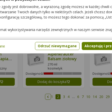
e zgody jest dobrowolne, a wyrażoną zgodę możesz w każdej chwili 
ncówka
Alpa Francówka
warzanie Twoich danych tylko w niektórych celach. Jeżeli chcesz dowi
Konopie
 konfigurację szczegółową, to możesz tego dokonać za pomocą „Us
160 ml
kosmetyk
Dostępność
Dostępność
temat wykorzystywania narzędzi zewnętrznych w naszym serwisie zna
Dodaj do koszyka
Do
Odrzuć niewymagane
Akceptuję i pr
ane
m
Alpenkrauter
apia
Balsam ziołowy
sadła
270 ml
czny
kosmetyk
Dostępność
Dostępność
Dodaj do koszyka
Do
1
2
3
4
…
6
7
10
14
20
29
Poprzednia strona