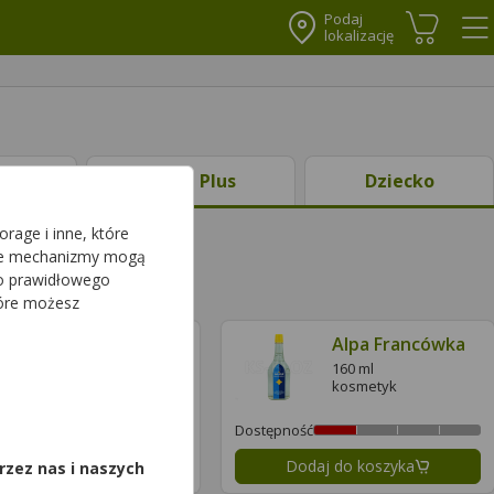
Podaj
lokalizację
Koszyk
Me
ty
Ciąża Plus
Dziecko
rage i inne, które
sze mechanizmy mogą
do prawidłowego
tóre możesz
Allehot Active Krem
Alpa Francówka
rozgrzewający
160 ml
kosmetyk
100 g
,
kosmetyk
Dostępność
daj do koszyka
Dodaj do koszyka
rzez nas i naszych