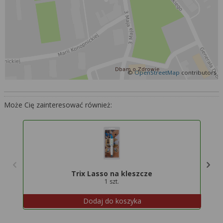
Więcej informacji na temat wykorzystywania
narzędzi zewnętrznych w naszym serwisie
znajdziesz w
Regulaminie Serwisu
.
©
OpenStreetMap
contributors
Może Cię zainteresować również:
Zi
Trix Lasso na kleszcze
1 szt.
Dodaj do koszyka