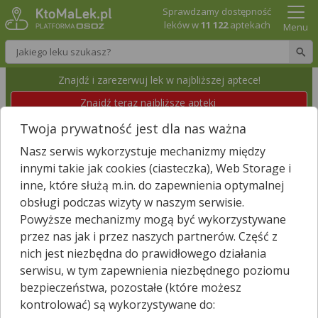
Sprawdzamy dostępność
leków w
11 122
aptekach
Menu
Wpisz nazwę leku
Znajdź i zarezerwuj lek w najbliższej aptece!
Znajdź teraz najbliższe apteki
Twoja prywatność jest dla nas ważna
APTEKA POD BASZTĄ
Nasz serwis wykorzystuje mechanizmy między
Gubin, 3 Maja 1
Wyświetl numer
innymi takie jak cookies (ciasteczka), Web Storage i
Id apteki: 871 522
Dzisiaj czynna
09:00 – 15:00
inne, które służą m.in. do zapewnienia optymalnej
obsługi podczas wizyty w naszym serwisie.
Powyższe mechanizmy mogą być wykorzystywane
Znajdź leki w okolicy i zarezerwuj
przez nas jak i przez naszych partnerów. Część z
nich jest niezbędna do prawidłowego działania
serwisu, w tym zapewnienia niezbędnego poziomu
bezpieczeństwa, pozostałe (które możesz
Godziny otwarcia
kontrolować) są wykorzystywane do:
poniedziałek - piątek