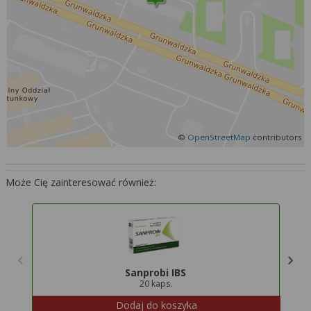
Więcej informacji na temat wykorzystywania
narzędzi zewnętrznych w naszym serwisie
znajdziesz w
Regulaminie Serwisu
.
©
OpenStreetMap
contributors
Może Cię zainteresować również:
Sanprobi IBS
20 kaps.
Dodaj do koszyka