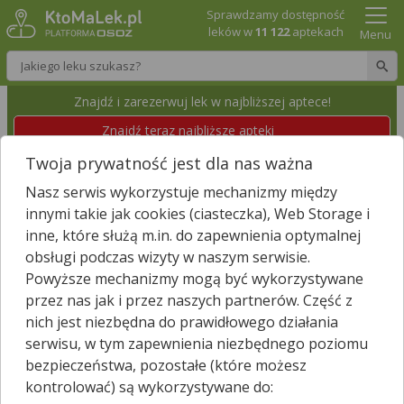
Sprawdzamy dostępność
leków w
11 122
aptekach
Menu
Wpisz nazwę leku
Znajdź i zarezerwuj lek w najbliższej aptece!
Znajdź teraz najbliższe apteki
Twoja prywatność jest dla nas ważna
APTEKA OD POKOLEŃ CAŁODOBOWA NA
Nasz serwis wykorzystuje mechanizmy między
GRUNWALDZKIEJ IM. MGR FARM. ZBIGNIEWA
innymi takie jak cookies (ciasteczka), Web Storage i
ADAMCA
inne, które służą m.in. do zapewnienia optymalnej
Kielce, Grunwaldzka 26
Wyświetl numer
obsługi podczas wizyty w naszym serwisie.
Powyższe mechanizmy mogą być wykorzystywane
Id apteki: 874 520
Dzisiaj czynna całą dobę
przez nas jak i przez naszych partnerów. Część z
nich jest niezbędna do prawidłowego działania
Znajdź leki w okolicy i zarezerwuj
serwisu, w tym zapewnienia niezbędnego poziomu
bezpieczeństwa, pozostałe (które możesz
kontrolować) są wykorzystywane do: