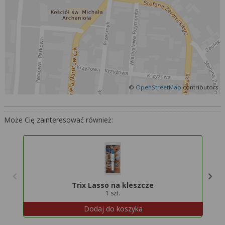
Więcej informacji na temat wykorzystywania
narzędzi zewnętrznych w naszym serwisie
znajdziesz w
Regulaminie Serwisu
.
©
OpenStreetMap
contributors
Może Cię zainteresować również:
Trix Lasso na kleszcze
1 szt.
Dodaj do koszyka