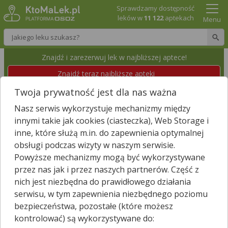
Sprawdzamy dostępność
leków w
11 122
aptekach
Menu
Wpisz nazwę leku
Znajdź i zarezerwuj lek w najbliższej aptece!
Znajdź teraz najbliższe apteki
Twoja prywatność jest dla nas ważna
APTEKA "NOVA" - ANDRZEJ KACZOROWSKI
Nasz serwis wykorzystuje mechanizmy między
Brześć Kujawski, Królewska 10a
Wyświetl numer
innymi takie jak cookies (ciasteczka), Web Storage i
Id apteki: 909 449
inne, które służą m.in. do zapewnienia optymalnej
obsługi podczas wizyty w naszym serwisie.
Zamknięta, zapraszamy dzisiaj
(08:00 – 17:00)
Powyższe mechanizmy mogą być wykorzystywane
przez nas jak i przez naszych partnerów. Część z
Znajdź leki w okolicy i zarezerwuj
nich jest niezbędna do prawidłowego działania
serwisu, w tym zapewnienia niezbędnego poziomu
bezpieczeństwa, pozostałe (które możesz
kontrolować) są wykorzystywane do:
Godziny otwarcia