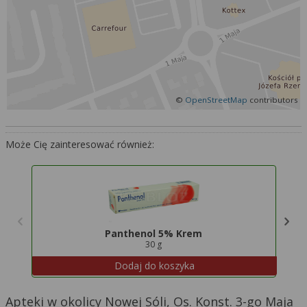
Więcej informacji na temat wykorzystywania
narzędzi zewnętrznych w naszym serwisie
znajdziesz w
Regulaminie Serwisu
.
©
OpenStreetMap
contributors
Może Cię zainteresować również:
Panthenol 5% Krem
30 g
Dodaj do koszyka
Apteki w okolicy Nowej Sóli, Os. Konst. 3-go Maja