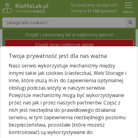
Sprawdzamy dostępność
leków w
11 122
aptekach
Menu
Wpisz nazwę leku
Znajdź i zarezerwuj lek w najbliższej aptece!
Znajdź teraz najbliższe apteki
Twoja prywatność jest dla nas ważna
APTEKA MAX
Nasz serwis wykorzystuje mechanizmy między
Nowa Sól, Os. Konst. 3-go Maja 5
Wyświetl numer
innymi takie jak cookies (ciasteczka), Web Storage i
Id apteki: 889 926
Dzisiaj czynna całą dobę
inne, które służą m.in. do zapewnienia optymalnej
obsługi podczas wizyty w naszym serwisie.
Powyższe mechanizmy mogą być wykorzystywane
Znajdź leki w okolicy i zarezerwuj
przez nas jak i przez naszych partnerów. Część z
nich jest niezbędna do prawidłowego działania
serwisu, w tym zapewnienia niezbędnego poziomu
bezpieczeństwa, pozostałe (które możesz
Godziny otwarcia
kontrolować) są wykorzystywane do:
poniedziałek - piątek