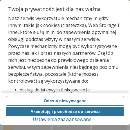
Sprawdzamy dostępność
Twoja prywatność jest dla nas ważna
leków w
11 122
aptekach
Menu
Nasz serwis wykorzystuje mechanizmy między
Wpisz nazwę leku
innymi takie jak cookies (ciasteczka), Web Storage i
inne, które służą m.in. do zapewnienia optymalnej
Znajdź i zarezerwuj lek w najbliższej aptece!
obsługi podczas wizyty w naszym serwisie.
Znajdź teraz najbliższe apteki
Powyższe mechanizmy mogą być wykorzystywane
przez nas jak i przez naszych partnerów. Część z
APTEKA LAWENDA 2
nich jest niezbędna do prawidłowego działania
Osielsko, Centralna 5a
Id apteki: 896 102
serwisu, w tym zapewnienia niezbędnego poziomu
bezpieczeństwa, pozostałe (które możesz
kontrolować) są wykorzystywane do:
Znajdź leki w okolicy i zarezerwuj
obsługi dodatkowych funkcjonalności
usprawniających działanie naszego serwisu,
Odrzuć niewymagane
analizy tego, w jaki sposób korzystasz z naszej
Zgłoś nieistniejącą aptekę
strony,
Akceptuję i przechodzę do serwisu
marketingu bezpośredniego i wyświetlania reklam, w
−
Ustawienia zaawansowane
tym reklam spersonalizowanych,
udostępniania funkcji mediów społecznościowych.