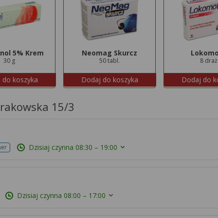
nol 5% Krem
Neomag Skurcz
Lokomo
30 g
50 tabl.
8 draż
 do koszyka
Dodaj do koszyka
Dodaj do k
Krakowska 15/3
Dzisiaj czynna
08:30 – 19:00
mer
Dzisiaj czynna
08:00 – 17:00