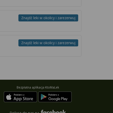
Znajdź leki w okolicy i zarezerwuj
Znajdź leki w okolicy i zarezerwuj
Bezpłatna aplikacja KtoMaLek
Dołącz do nas na