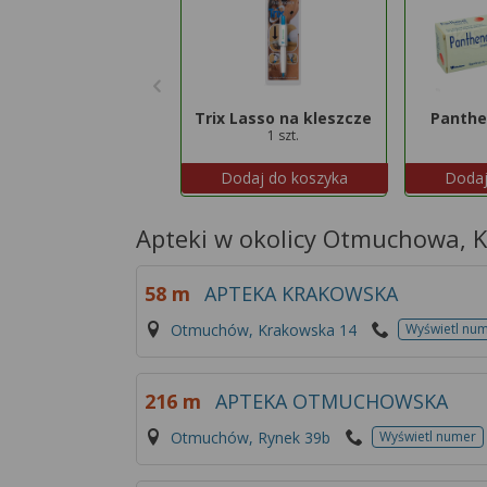
Trix Lasso na kleszcze
Panthe
1 szt.
Dodaj do koszyka
Dodaj
Apteki w okolicy Otmuchowa, 
58 m
APTEKA KRAKOWSKA
Otmuchów, Krakowska 14
Wyświetl nu
216 m
APTEKA OTMUCHOWSKA
Otmuchów, Rynek 39b
Wyświetl numer