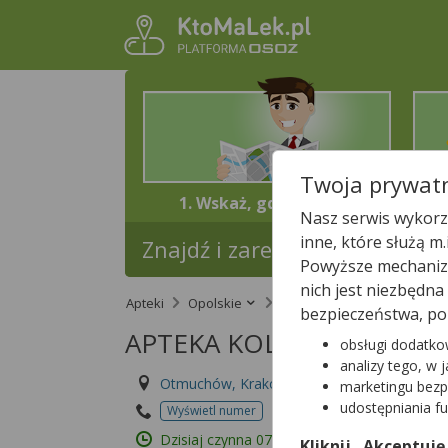
Twoja prywatn
1. Wskaż, gdzie jesteś
Nasz serwis wykorzy
inne, które służą m
Znajdź i zarezerwuj lek w najb
Powyższe mechanizm
nich jest niezbędn
Apteki
Opolskie
Otmuchów
APTEKA 
bezpieczeństwa, po
APTEKA KOLOROWA
obsługi dodatko
analizy tego, w 
Otmuchów, Krakowska 15/3
marketingu bezp
udostępniania f
Wyświetl numer
Id apteki: 898 482
Dzisiaj czynna
07:30 – 18:00
Kliknij „Akceptuję