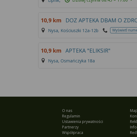
Lipnik,
10,9 km
DOZ APTEKA DBAM O ZDR
Nysa, Kościuszki 12a-12b
Wyświetl num
10,9 km
APTEKA "ELIKSIR"
Nysa, Osmańczyka 18a
O nas
Map
Regulamin
Kon
Ustawienia prywatności
Rek
Partnerzy
Inf
Współpraca
Red