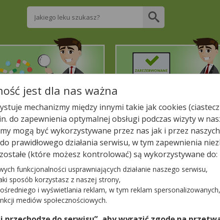
Wpisz nazwę leku
ość jest dla nas ważna
2. Znajdź potrzebny lek
3. Zarezerwuj on-line
stuje mechanizmy między innymi takie jak cookies (ciastecz
.in. do zapewnienia optymalnej obsługi podczas wizyty w nas
liższej aptece!
y mogą być wykorzystywane przez nas jak i przez naszych
a do prawidłowego działania serwisu, w tym zapewnienia n
KOLOROWA
zostałe (które możesz kontrolować) są wykorzystywane do:
wych funkcjonalności usprawniających działanie naszego serwisu,
jaki sposób korzystasz z naszej strony,
ośredniego i wyświetlania reklam, w tym reklam spersonalizowanych
−
unkcji mediów społecznościowych.
 i przechodzę do serwisu”, aby wyrazić zgodę na przetwa