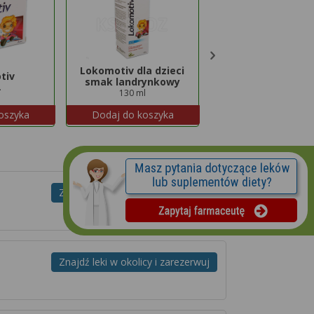
Lokomotiv dla dzieci
tiv
Maxiluten
smak landrynkowy
.
30 tabl.
130 ml
oszyka
Dodaj do koszyka
Dodaj do koszyk
Znajdź leki w okolicy i zarezerwuj
Znajdź leki w okolicy i zarezerwuj