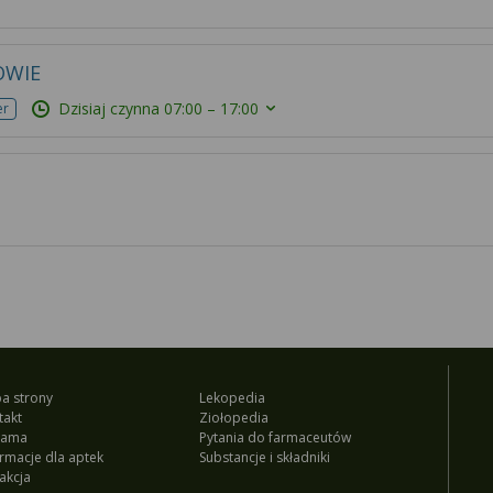
OWIE
Dzisiaj czynna
07:00 – 17:00
er
a strony
Lekopedia
takt
Ziołopedia
lama
Pytania do farmaceutów
ormacje dla aptek
Substancje i składniki
akcja