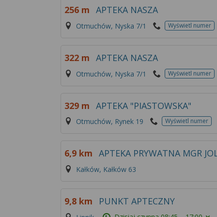
256 m
APTEKA NASZA
Otmuchów, Nyska 7/1
Wyświetl numer
322 m
APTEKA NASZA
Otmuchów, Nyska 7/1
Wyświetl numer
329 m
APTEKA "PIASTOWSKA"
Otmuchów, Rynek 19
Wyświetl numer
6,9 km
APTEKA PRYWATNA MGR JO
Kałków, Kałków 63
9,8 km
PUNKT APTECZNY
Dzisiaj czynna
08:45 – 17:00