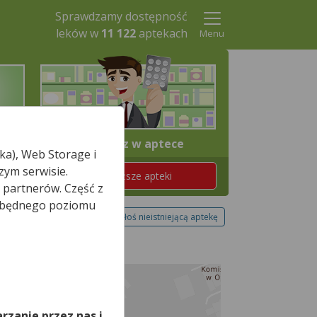
Sprawdzamy dostępność
leków w
11 122
aptekach
Menu
4. Odbierz w aptece
ka), Web Storage i
zym serwisie.
Znajdź teraz najbliższe apteki
 partnerów. Część z
iezbędnego poziomu
Zgłoś nieistniejącą aptekę
,
rzanie przez nas i