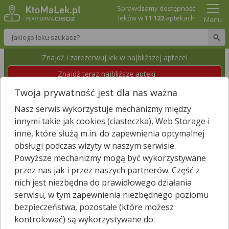
Sprawdzamy dostępność
leków w
11 122
aptekach
Menu
Wpisz nazwę leku
Znajdź i zarezerwuj lek w najbliższej aptece!
Znajdź teraz najbliższe apteki
Twoja prywatność jest dla nas ważna
APTEKA GEMINI
Nasz serwis wykorzystuje mechanizmy między
Kędzierzyn-Koźle, Harcerska 13
Wyświetl numer
innymi takie jak cookies (ciasteczka), Web Storage i
Id apteki: 912 593
Dzisiaj czynna
07:30 – 20:00
inne, które służą m.in. do zapewnienia optymalnej
obsługi podczas wizyty w naszym serwisie.
Powyższe mechanizmy mogą być wykorzystywane
Znajdź leki w okolicy i zarezerwuj
przez nas jak i przez naszych partnerów. Część z
nich jest niezbędna do prawidłowego działania
serwisu, w tym zapewnienia niezbędnego poziomu
bezpieczeństwa, pozostałe (które możesz
Godziny otwarcia
kontrolować) są wykorzystywane do:
poniedziałek - piątek