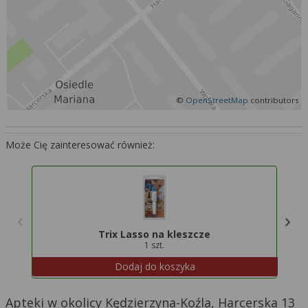
Więcej informacji na temat wykorzystywania
narzędzi zewnętrznych w naszym serwisie
znajdziesz w
Regulaminie Serwisu
.
©
OpenStreetMap
contributors
Może Cię zainteresować również:
Trix Lasso na kleszcze
1 szt.
Dodaj do koszyka
Apteki w okolicy Kędzierzyna-Koźla, Harcerska 13