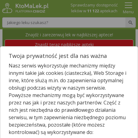
Sprawdzamy dostępność
leków w
11 122
aptekach
Menu
Wpisz nazwę leku
Znajdź i zarezerwuj lek w najbliższej aptece!
Znajdź teraz najbliższe apteki
Twoja prywatność jest dla nas ważna
APTEKA "EUROFARM"
Nasz serwis wykorzystuje mechanizmy między
Opole, Chabrów 58
Id apteki: 530 006
innymi takie jak cookies (ciasteczka), Web Storage i
inne, które służą m.in. do zapewnienia optymalnej
obsługi podczas wizyty w naszym serwisie.
Znajdź leki w okolicy i zarezerwuj
Powyższe mechanizmy mogą być wykorzystywane
przez nas jak i przez naszych partnerów. Część z
nich jest niezbędna do prawidłowego działania
Zgłoś nieistniejącą aptekę
serwisu, w tym zapewnienia niezbędnego poziomu
bezpieczeństwa, pozostałe (które możesz
−
kontrolować) są wykorzystywane do: