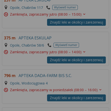
257 m
APTEKA ESKULAP
Więcej informacji na temat wykorzystywania
Opole, Chabrów 117
Wyświetl numer
narzędzi zewnętrznych w naszym serwisie
znajdziesz w
Regulaminie Serwisu
.
Zamknięta, zapraszamy jutro
(08:00 – 15:00)
Znajdź leki w okolicy i zarezerwuj
375 m
APTEKA ESKULAP
Opole, Chabrów 58/6
Wyświetl numer
Zamknięta, zapraszamy jutro
(08:00 – 14:00)
Znajdź leki w okolicy i zarezerwuj
796 m
APTEKA DADA-FARM BIS S.C.
Opole, Wodociągowa 4
Zamknięta, zapraszamy w poniedziałek
(08:00 – 16:00)
Znajdź leki w okolicy i zarezerwuj