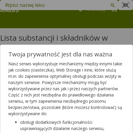
Znajdź lek w swojej okolicy
Podaj
lokalizację
Koszyk
M
Lista substancji i składników w
produktach: litera K
Twoja prywatność jest dla nas ważna
Lista substancji i składników w produktach: litera K
Nasz serwis wykorzystuje mechanizmy między innymi takie
Kabazytaksel
jak cookies (ciasteczka), Web Storage i inne, które służą
Kabergolina
m.in. do zapewnienia optymalnej obsługi podczas wizyty w
Kabozantynib
naszym serwisie. Powyższe mechanizmy mogą być
Kadzidłowiec
wykorzystywane przez nas jak i przez naszych partnerów.
Kakaowiec
Część z nich jest niezbędna do prawidłowego działania
Kalcyfediol
serwisu, w tym zapewnienia niezbędnego poziomu
Kalcytriol
bezpieczeństwa, pozostałe (które możesz kontrolować) są
Kalii citras, Kalium
wykorzystywane do:
Kalii dihydrogenophosphas, Acidum phosphoricum concentratum,
obsługi dodatkowych funkcjonalności
Kalium
usprawniających działanie naszego serwisu,
Kalii iodidum, Natrii iodidum