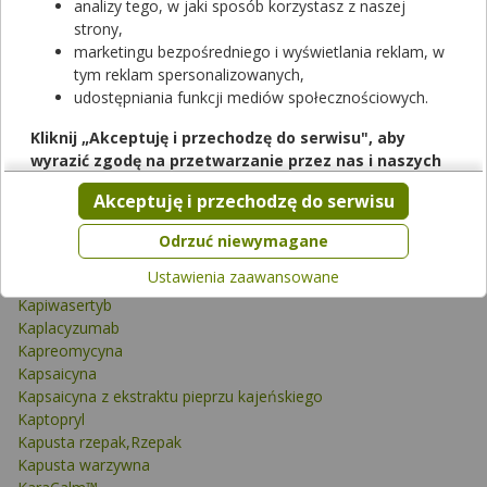
analizy tego, w jaki sposób korzystasz z naszej
Kalina koralowa
strony,
Kalina mandżurska
marketingu bezpośredniego i wyświetlania reklam, w
Kamfen
tym reklam spersonalizowanych,
Kamfora
udostępniania funkcji mediów społecznościowych.
Kamień piekielny,Srebra azotan
Kanagliflozyna
Kliknij „Akceptuję i przechodzę do serwisu", aby
Kanakinumab
wyrazić zgodę na przetwarzanie przez nas i naszych
Kandesartan
partnerów Twoich danych w powyższych celach.
Kannabidiol
Akceptuję i przechodzę do serwisu
Kannabidiol/Kwas kanabidiolowy
Pamiętaj, że wyrażenie zgody jest dobrowolne, a wyrażoną
Kannabinol (CBN)
zgodę możesz w każdej chwili cofnąć, możesz też wycofać
Odrzuć niewymagane
Kapary
zgodę na przetwarzanie Twoich danych tylko w niektórych
Ustawienia zaawansowane
Kapecytabina
celach. Jeżeli chcesz dowiedzieć się więcej lub chcesz
Kapiwasertyb
przeprowadzić konfigurację szczegółową, to możesz tego
Kaplacyzumab
dokonać za pomocą „Ustawień zaawansowanych".
Kapreomycyna
Więcej informacji na temat wykorzystywania narzędzi
Kapsaicyna
zewnętrznych w naszym serwisie znajdziesz w
Regulaminie
Kapsaicyna z ekstraktu pieprzu kajeńskiego
Serwisu
.
Kaptopryl
Kapusta rzepak,Rzepak
Kapusta warzywna