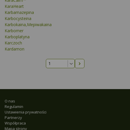
KaraCalm™
KaraHeart
Karbamazepina
Karbocysteina
Karbokaina,Mepiwakaina
Karbomer
Karboplatyna
Karczoch
Kardamon
Następna strona
O nas
Regulamin
Ustawienia prywatności
Partnerzy
Współpraca
Mapa strony