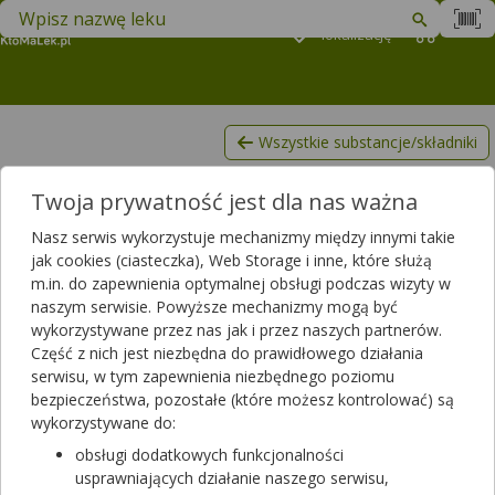
Znajdź lek w swojej okolicy
Podaj
lokalizację
Koszyk
M
Wszystkie substancje/składniki
Witamina B2
Twoja prywatność jest dla nas ważna
Filtrowanie
Nasz serwis wykorzystuje mechanizmy między innymi takie
Filtrowanie
jak cookies (ciasteczka), Web Storage i inne, które służą
m.in. do zapewnienia optymalnej obsługi podczas wizyty w
Wyniki wyszukiwania
(1271)
naszym serwisie. Powyższe mechanizmy mogą być
wykorzystywane przez nas jak i przez naszych partnerów.
Wyczyść filtry
Część z nich jest niezbędna do prawidłowego działania
serwisu, w tym zapewnienia niezbędnego poziomu
bezpieczeństwa, pozostałe (które możesz kontrolować) są
Ergyphilus Intima
wykorzystywane do:
60 kaps.
suplement diety
obsługi dodatkowych funkcjonalności
Dostępność
usprawniających działanie naszego serwisu,