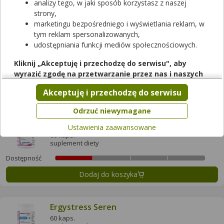
analizy tego, w jaki sposób korzystasz z naszej
Dodaj do koszyka
strony,
marketingu bezpośredniego i wyświetlania reklam, w
tym reklam spersonalizowanych,
Ergyprotect Confort
udostępniania funkcji mediów społecznościowych.
60 kaps.
suplement diety
Kliknij „Akceptuję i przechodzę do serwisu", aby
wyrazić zgodę na przetwarzanie przez nas i naszych
Dostępność
partnerów Twoich danych w powyższych celach.
Dodaj do koszyka
Akceptuję i przechodzę do serwisu
Pamiętaj, że wyrażenie zgody jest dobrowolne, a wyrażoną
zgodę możesz w każdej chwili cofnąć, możesz też wycofać
Odrzuć niewymagane
zgodę na przetwarzanie Twoich danych tylko w niektórych
Ergystress Activ
Ustawienia zaawansowane
celach. Jeżeli chcesz dowiedzieć się więcej lub chcesz
60 kaps.
przeprowadzić konfigurację szczegółową, to możesz tego
suplement diety
dokonać za pomocą „Ustawień zaawansowanych".
Dostępność
Więcej informacji na temat wykorzystywania narzędzi
Dodaj do koszyka
zewnętrznych w naszym serwisie znajdziesz w
Regulaminie
Serwisu
.
Ergystress Seren
60 kaps.