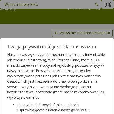
Znajdź lek w swojej okolicy
Podaj
lokalizację
Koszyk
M
Wszystkie substancje/składniki
Lactobacillus rhamnosus
Twoja prywatność jest dla nas ważna
Lista produktów, zawierających Lactobacillus rhamnosus
Nasz serwis wykorzystuje mechanizmy między innymi takie
Filtrowanie
jak cookies (ciasteczka), Web Storage i inne, które służą
m.in. do zapewnienia optymalnej obsługi podczas wizyty w
Filtrowanie
naszym serwisie. Powyższe mechanizmy mogą być
Wyniki wyszukiwania
(285)
wykorzystywane przez nas jak i przez naszych partnerów.
Część z nich jest niezbędna do prawidłowego działania
serwisu, w tym zapewnienia niezbędnego poziomu
Wyczyść filtry
bezpieczeństwa, pozostałe (które możesz kontrolować) są
wykorzystywane do:
4 Lacti Baby
obsługi dodatkowych funkcjonalności
5 ml
usprawniających działanie naszego serwisu,
suplement diety