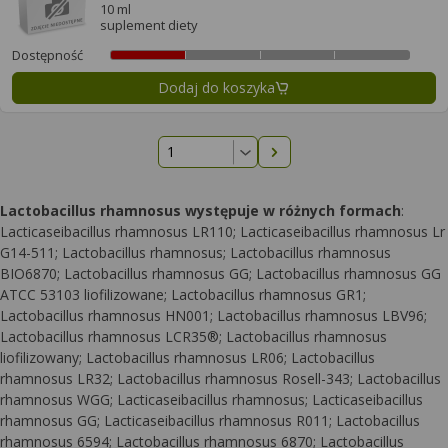
10 ml
suplement diety
Dostępność
Dodaj do koszyka
Następna strona
Lactobacillus rhamnosus występuje w różnych formach
:
Lacticaseibacillus rhamnosus LR110; Lacticaseibacillus rhamnosus Lr
G14-511; Lactobacillus rhamnosus; Lactobacillus rhamnosus
BIO6870; Lactobacillus rhamnosus GG; Lactobacillus rhamnosus GG
ATCC 53103 liofilizowane; Lactobacillus rhamnosus GR1;
Lactobacillus rhamnosus HN001; Lactobacillus rhamnosus LBV96;
Lactobacillus rhamnosus LCR35®; Lactobacillus rhamnosus
liofilizowany; Lactobacillus rhamnosus LR06; Lactobacillus
rhamnosus LR32; Lactobacillus rhamnosus Rosell-343; Lactobacillus
rhamnosus WGG; Lacticaseibacillus rhamnosus; Lacticaseibacillus
rhamnosus GG; Lacticaseibacillus rhamnosus R011; Lactobacillus
rhamnosus 6594; Lactobacillus rhamnosus 6870; Lactobacillus