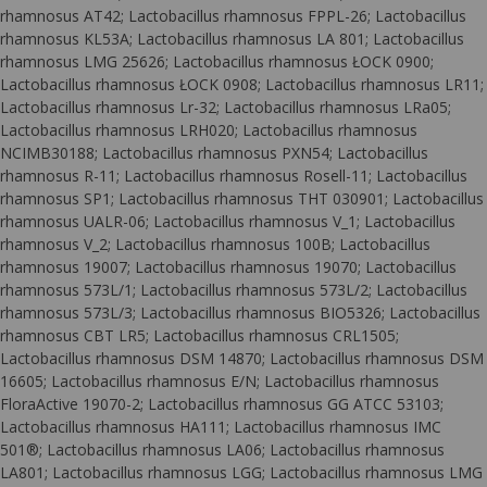
rhamnosus AT42; Lactobacillus rhamnosus FPPL-26; Lactobacillus
rhamnosus KL53A; Lactobacillus rhamnosus LA 801; Lactobacillus
rhamnosus LMG 25626; Lactobacillus rhamnosus ŁOCK 0900;
Lactobacillus rhamnosus ŁOCK 0908; Lactobacillus rhamnosus LR11;
Lactobacillus rhamnosus Lr-32; Lactobacillus rhamnosus LRa05;
Lactobacillus rhamnosus LRH020; Lactobacillus rhamnosus
NCIMB30188; Lactobacillus rhamnosus PXN54; Lactobacillus
rhamnosus R-11; Lactobacillus rhamnosus Rosell-11; Lactobacillus
rhamnosus SP1; Lactobacillus rhamnosus THT 030901; Lactobacillus
rhamnosus UALR-06; Lactobacillus rhamnosus V_1; Lactobacillus
rhamnosus V_2; Lactobacillus rhamnosus 100B; Lactobacillus
rhamnosus 19007; Lactobacillus rhamnosus 19070; Lactobacillus
rhamnosus 573L/1; Lactobacillus rhamnosus 573L/2; Lactobacillus
rhamnosus 573L/3; Lactobacillus rhamnosus BIO5326; Lactobacillus
rhamnosus CBT LR5; Lactobacillus rhamnosus CRL1505;
Lactobacillus rhamnosus DSM 14870; Lactobacillus rhamnosus DSM
16605; Lactobacillus rhamnosus E/N; Lactobacillus rhamnosus
FloraActive 19070-2; Lactobacillus rhamnosus GG ATCC 53103;
Lactobacillus rhamnosus HA111; Lactobacillus rhamnosus IMC
501®; Lactobacillus rhamnosus LA06; Lactobacillus rhamnosus
LA801; Lactobacillus rhamnosus LGG; Lactobacillus rhamnosus LMG