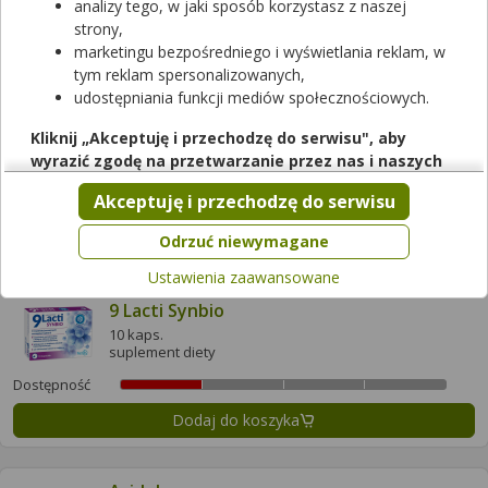
analizy tego, w jaki sposób korzystasz z naszej
Dostępność
strony,
marketingu bezpośredniego i wyświetlania reklam, w
Dodaj do koszyka
tym reklam spersonalizowanych,
udostępniania funkcji mediów społecznościowych.
4Biotic Zdrowe Korzyści
Kliknij „Akceptuję i przechodzę do serwisu", aby
15 kaps.
wyrazić zgodę na przetwarzanie przez nas i naszych
suplement diety
partnerów Twoich danych w powyższych celach.
Akceptuję i przechodzę do serwisu
Dostępność
Pamiętaj, że wyrażenie zgody jest dobrowolne, a wyrażoną
zgodę możesz w każdej chwili cofnąć, możesz też wycofać
Dodaj do koszyka
Odrzuć niewymagane
zgodę na przetwarzanie Twoich danych tylko w niektórych
Ustawienia zaawansowane
celach. Jeżeli chcesz dowiedzieć się więcej lub chcesz
przeprowadzić konfigurację szczegółową, to możesz tego
9 Lacti Synbio
dokonać za pomocą „Ustawień zaawansowanych".
10 kaps.
suplement diety
Więcej informacji na temat wykorzystywania narzędzi
zewnętrznych w naszym serwisie znajdziesz w
Regulaminie
Dostępność
Serwisu
.
Dodaj do koszyka