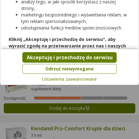
analizy tego, w jaki sposób korzystasz z naszej
Dodaj do koszyka
strony,
marketingu bezpośredniego i wyświetlania reklam, w
tym reklam spersonalizowanych,
Hydrovagin Probiotyk
udostępniania funkcji mediów społecznościowych.
15 kaps.
suplement diety
Kliknij „Akceptuję i przechodzę do serwisu", aby
wyrazić zgodę na przetwarzanie przez nas i naszych
Dostępność
partnerów Twoich danych w powyższych celach.
Dodaj do koszyka
Akceptuję i przechodzę do serwisu
Pamiętaj, że wyrażenie zgody jest dobrowolne, a wyrażoną
zgodę możesz w każdej chwili cofnąć, możesz też wycofać
Odrzuć niewymagane
zgodę na przetwarzanie Twoich danych tylko w niektórych
Iladian
Ustawienia zaawansowane
celach. Jeżeli chcesz dowiedzieć się więcej lub chcesz
10 kaps.
przeprowadzić konfigurację szczegółową, to możesz tego
suplement diety
dokonać za pomocą „Ustawień zaawansowanych".
Dostępność
Więcej informacji na temat wykorzystywania narzędzi
Dodaj do koszyka
zewnętrznych w naszym serwisie znajdziesz w
Regulaminie
Serwisu
.
Kendamil Pro-Comfort Krople dla dzieci
7.5 ml