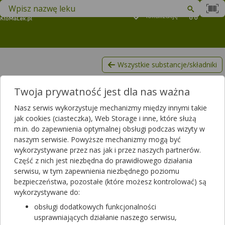
Znajdź lek w swojej okolicy
Podaj
lokalizację
Koszyk
M
Wszystkie substancje/składniki
Lactobacillus rhamnosus
Twoja prywatność jest dla nas ważna
Filtrowanie
Nasz serwis wykorzystuje mechanizmy między innymi takie
Filtrowanie
jak cookies (ciasteczka), Web Storage i inne, które służą
m.in. do zapewnienia optymalnej obsługi podczas wizyty w
Wyniki wyszukiwania
(285)
naszym serwisie. Powyższe mechanizmy mogą być
wykorzystywane przez nas jak i przez naszych partnerów.
Wyczyść filtry
Część z nich jest niezbędna do prawidłowego działania
serwisu, w tym zapewnienia niezbędnego poziomu
bezpieczeństwa, pozostałe (które możesz kontrolować) są
Helicobiom
wykorzystywane do:
30 kaps.
żywność specjalnego przeznaczenia
obsługi dodatkowych funkcjonalności
Dostępność
usprawniających działanie naszego serwisu,